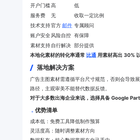
开户门槛
高
低
服务费
无
收取一定比例
技术支持
官方
邮件
专属顾问
账户安全
风险自控
有保障
素材支持
自行解决
部分提供
本地化素材的转化率通常
比通
用素材高出 30%
落地解决方案
广告主图素材需遵循平台尺寸规范，否则会导致展示
路径，主观审美不能替代数据反馈。
对于大多数出海企业来说，选择具备 Google Pa
优势清单
成本低：免费工具降低制作预算
灵活度高：随时调整素材方向