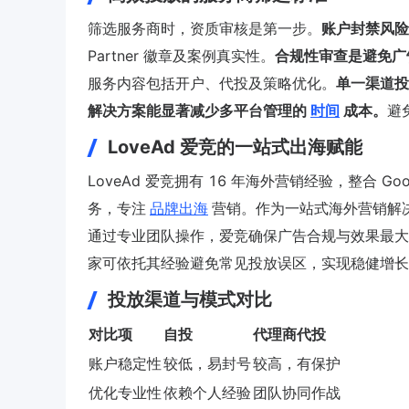
筛选服务商时，资质审核是第一步。
账户封禁风险
Partner 徽章及案例真实性。
合规性审查是避免广
服务内容包括开户、代投及策略优化。
单一渠道投
解决方案能显著减少多平台管理的
时间
成本。
避
LoveAd 爱竞的一站式出海赋能
LoveAd 爱竞拥有 16 年海外营销经验，整合 G
务，专注
品牌出海
营销。作为一站式海外营销解
通过专业团队操作，爱竞确保广告合规与效果最大
家可依托其经验避免常见投放误区，实现稳健增长
投放渠道与模式对比
对比项
自投
代理商代投
账户稳定性
较低，易封号
较高，有保护
优化专业性
依赖个人经验
团队协同作战