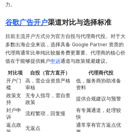
力。
谷歌广告开户
渠道对比与选择标准
目前主流开户方式分为官方自投与代理商代投。对于大
多数出海企业来说，选择具备 Google Partner 资质的
代理商通常比单纯比较服务费更重要。代理商的核心价
值在于能够提供账户
申诉
通道与政策规避建议。
对比项
自投（官方直开）
代理商代投
开户门
高，需企业资质严格
低，服务商协助准备
槛
审核
资料
政策支
无专人指导，需自查
提供合规建议与预警
持
政策
封户申
有专属通道，处理较
流程繁琐，回复慢
诉
快
返点政
通常享有官方返点优
无返点
策
惠