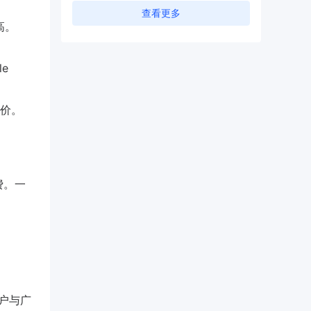
查看更多
高。
e
价。
费。一
开户与广