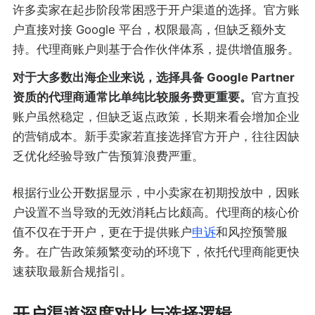
许多卖家在起步阶段常困惑于开户渠道的选择。官方账
户直接对接 Google 平台，权限最高，但缺乏额外支
持。代理商账户则基于合作伙伴体系，提供增值服务。
对于大多数出海企业来说，选择具备 Google Partner
资质的代理商通常比单纯比较服务费更重要。
官方直投
账户虽然稳定，但缺乏返点政策，长期来看会增加企业
的营销成本。新手卖家若直接选择官方开户，往往因缺
乏优化经验导致广告预算浪费严重。
根据行业公开数据显示，中小卖家在初期投放中，因账
户设置不当导致的无效消耗占比颇高。代理商的核心价
值不仅在于开户，更在于提供账户
申诉
和风控预警服
务。在广告政策频繁变动的环境下，依托代理商能更快
速获取最新合规指引。
开户渠道深度对比与选择逻辑