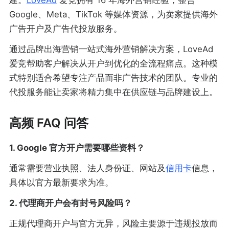
建。
LoveAd
爱竞拥有 16 年海外营销经验，整合
Google、Meta、TikTok 等媒体资源，为卖家提供海外
广告开户及广告代投放服务。
通过品牌出海营销一站式海外营销解决方案，LoveAd
爱竞帮助客户解决从开户到优化的全流程痛点。这种模
式特别适合希望专注产品而非广告技术的团队。专业的
代投服务能让卖家将精力集中在供应链与品牌建设上。
高频 FAQ 问答
1. Google 官方开户需要哪些资料？
通常需要营业执照、法人身份证、网站及
信用卡
信息，
具体以官方最新要求为准。
2. 代理商开户会有封号风险吗？
正规代理商开户与官方无异，风险主要源于违规投放而