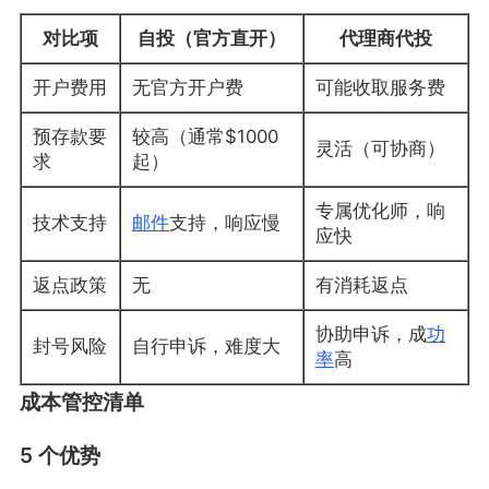
对比项
自投（官方直开）
代理商代投
开户费用
无官方开户费
可能收取服务费
预存款要
较高（通常$1000
灵活（可协商）
求
起）
专属优化师，响
技术支持
邮件
支持，响应慢
应快
返点政策
无
有消耗返点
协助申诉，成
功
封号风险
自行申诉，难度大
率
高
成本管控清单
5 个优势