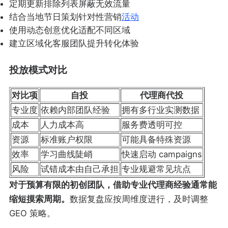
定期更新排除列表屏蔽无效流量
结合当地节日策划针对性营销
活动
使用动态创意优化适配不同区域
建立区域化客服团队提升转化体验
投放模式对比
对比项
自投
代理商代投
专业度
依赖内部团队经验
拥有多行业实测数据
成本
人力成本高
服务费透明可控
资源
标准账户权限
可能具备特殊资源
效率
学习曲线陡峭
快速启动 campaigns
风险
试错成本由自己承担
专业规避常见坑点
对于预算有限的初创团队，借助专业代理商经验通常能
缩短摸索周期。
数据复盘应按周维度进行，及时调整
GEO 策略。