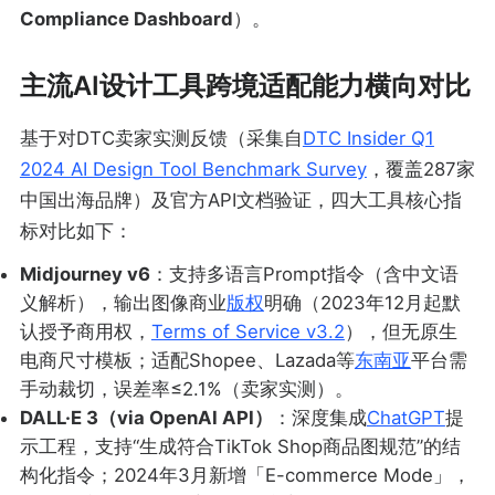
Compliance Dashboard
）。
主流AI设计工具跨境适配能力横向对比
基于对DTC卖家实测反馈（采集自
DTC Insider Q1
2024 AI Design Tool Benchmark Survey
，覆盖287家
中国出海品牌）及官方API文档验证，四大工具核心指
标对比如下：
Midjourney v6
：支持多语言Prompt指令（含中文语
义解析），输出图像商业
版权
明确（2023年12月起默
认授予商用权，
Terms of Service v3.2
），但无原生
电商尺寸模板；适配Shopee、Lazada等
东南亚
平台需
手动裁切，误差率≤2.1%（卖家实测）。
DALL·E 3（via OpenAI API）
：深度集成
ChatGPT
提
示工程，支持“生成符合TikTok Shop商品图规范”的结
构化指令；2024年3月新增「E-commerce Mode」，