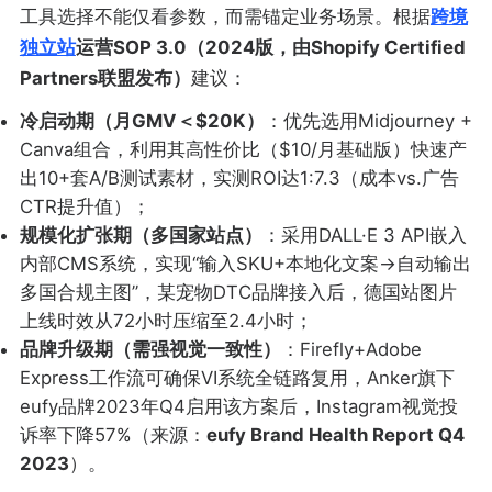
工具选择不能仅看参数，而需锚定业务场景。根据
跨境
独立站
运营SOP 3.0（2024版，由Shopify Certified
Partners联盟发布）
建议：
冷启动期（月GMV＜$20K）
：优先选用Midjourney +
Canva组合，利用其高性价比（$10/月基础版）快速产
出10+套A/B测试素材，实测ROI达1:7.3（成本vs.广告
CTR提升值）；
规模化扩张期（多国家站点）
：采用DALL·E 3 API嵌入
内部CMS系统，实现“输入SKU+本地化文案→自动输出
多国合规主图”，某宠物DTC品牌接入后，德国站图片
上线时效从72小时压缩至2.4小时；
品牌升级期（需强视觉一致性）
：Firefly+Adobe
Express工作流可确保VI系统全链路复用，Anker旗下
eufy品牌2023年Q4启用该方案后，Instagram视觉投
诉率下降57%（来源：
eufy Brand Health Report Q4
2023
）。