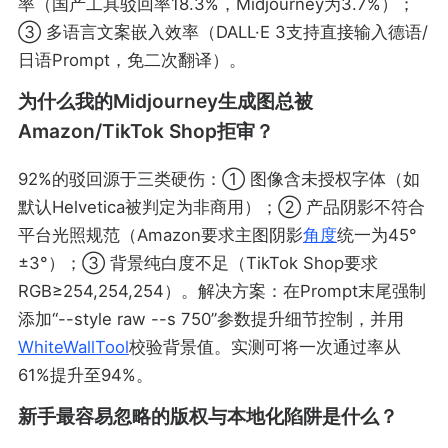
率（国产工具驳回率18.3%，Midjourney为3.7%）；
③ 多语言文案嵌入效率（DALL·E 3支持直接输入德语/
日语Prompt，免二次翻译）。
为什么我的Midjourney生成图总被
Amazon/TikTok Shop拒审？
92%的驳回源于三类硬伤：① 图像含未授权字体（如
默认Helvetica被判定为非商用）；② 产品阴影不符合
平台光照规范（Amazon要求主图阴影
角度
统一为45°
±3°）；③ 背景纯白度不足（TikTok Shop要求
RGB≥254,254,254）。解决方案：在Prompt末尾强制
添加“--style raw --s 750”参数提升细节控制，并用
WhiteWallTool
校验背景值。实测可将一次通过率从
61%提升至94%。
新手最容易忽略的版权与本地化陷阱是什么？