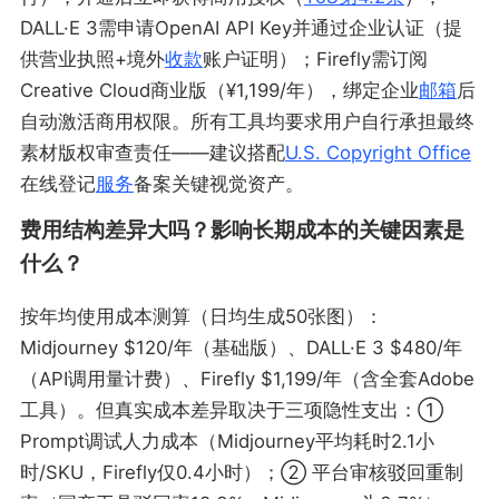
DALL·E 3需申请OpenAI API Key并通过企业认证（提
供营业执照+境外
收款
账户证明）；Firefly需订阅
Creative Cloud商业版（¥1,199/年），绑定企业
邮箱
后
自动激活商用权限。所有工具均要求用户自行承担最终
素材版权审查责任——建议搭配
U.S. Copyright Office
在线登记
服务
备案关键视觉资产。
费用结构差异大吗？影响长期成本的关键因素是
什么？
按年均使用成本测算（日均生成50张图）：
Midjourney $120/年（基础版）、DALL·E 3 $480/年
（API调用量计费）、Firefly $1,199/年（含全套Adobe
工具）。但真实成本差异取决于三项隐性支出：①
Prompt调试人力成本（Midjourney平均耗时2.1小
时/SKU，Firefly仅0.4小时）；② 平台审核驳回重制