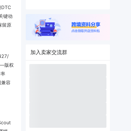
但DTC
）。关键动
并保留原
加入卖家交流群
27/
——版权
辨率
间兼容
out