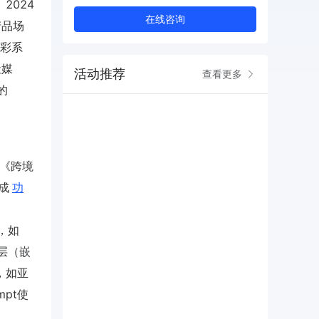
2024
在线咨询
产品场
色彩系
社媒
活动推荐
查看更多
的
部《跨境
测成
功
，如
②品牌层（嵌
配，如亚
pt使