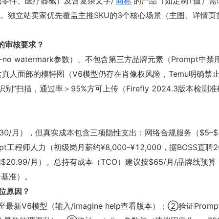
械零件、医疗器械）及含复杂文字/
商标
的产品（如定制T恤）需
。独立站卖家优先覆盖主推SKU的3个核心场景（主图、详情页
的审核要求？
o watermark参数）、不包含第三方品牌元素（Prompt中禁
描述）、不生成含真人面部的模特图（V6模型仍存在肖像权风险，Temu明确禁
容识别”扫描，通过率＞95%方可上传（Firefly 2024.3版本检测
o订阅（$30/月），但真实成本包含三项隐性支出：网络合规服务（$5–$1
rompt工程师人力（初级岗月薪约¥8,000–¥12,000，据BOSS直聘2
$20.99/月）。总持有成本（TCO）建议按$65/月/品牌线预
报价基准）。
位原因？
新V6模型（输入/imagine help查看版本）；②验证Promp