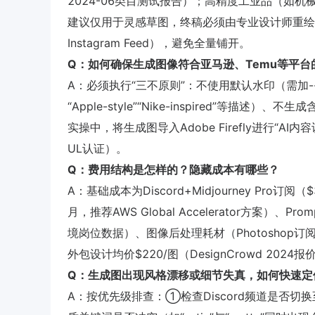
2024-06类目测试报告）；高精度工业品（如机
建议仅用于灵感草图，终稿必须由专业设计师重绘
Instagram Feed），避免全量铺开。
Q：如何确保生成图像符合亚马逊、Temu等平台
A：必须执行“三不原则”：不使用默认水印（需加--n
“Apple-style”“Nike-inspired”等
实操中，将生成图导入Adobe Firefly进行“AI内
UL认证）。
Q：费用结构是怎样的？隐藏成本有哪些？
A：基础成本为Discord+Midjourney Pr
月，推荐AWS Global Accelerator方案）、P
境岗位数据）、图像后处理耗材（Photoshop订阅
外包设计均价$220/图（DesignCrowd 2024
Q：生成图出现风格漂移或细节失真，如何快速定
A：按优先级排查：①检查Discord频道是否切换至最