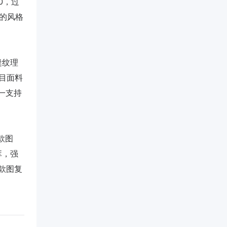
50，过
%的风格
缝纹理
类目面料
唯一支持
款图
库，强
款图复