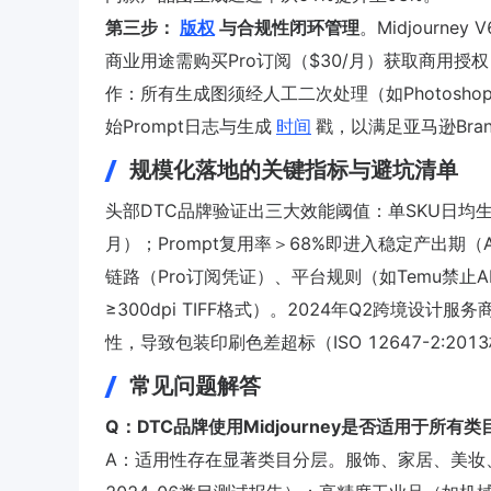
第三步：
版权
与合规性闭环管理
。Midjourney
商业用途需购买Pro订阅（$30/月）获取商用授权（Midjou
作：所有生成图须经人工二次处理（如Photoshop叠
始Prompt日志与生成
时间
戳，以满足亚马逊Brand
规模化落地的关键指标与避坑清单
头部DTC品牌验证出三大效能阈值：单SKU日均
月）；Prompt复用率＞68%即进入稳定产出期（A
链路（Pro订阅凭证）、平台规则（如Temu禁
≥300dpi TIFF格式）。2024年Q2跨境设
性，导致包装印刷色差超标（ISO 12647-2:201
常见问题解答
Q：DTC品牌使用Midjourney是否适用于所
A：适用性存在显著类目分层。服饰、家居、美妆、3C