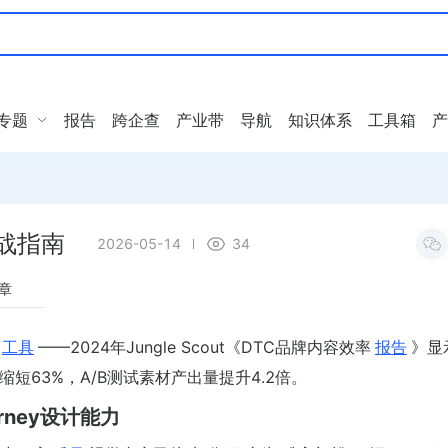
专题
报告
跨企查
产业带
导航
知识体系
工具箱
产
实战指南
2026-05-14
34
章
工具
——2024年Jungle Scout《DTC品牌内容效率
报告
》显
短63%，A/B测试素材产出量提升4.2倍。
rney设计能力