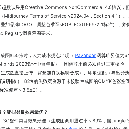
 V6起默认采用Creative Commons NonCommercial 4.0协议，
rney Terms of Service v2024.04，Section 4.1
加品牌LOGO、调整色准至sRGB IEC61966-2.1标准），
 Registry图像溯源要求。
生成图≥50张时，人力成本拐点出现（
Payoneer
测算临界值为$4
llbirds 2023设计中台年报）；图像商用前必须通过三重校验
止AI生成图直接上传，需叠加真实模特合成）、印刷适配（导出分
计服务商调研指出，82%的失败案例源于未校验生成图的CMYK色彩空
3标准偏差＞3.5ΔE）。
有类目？哪些类目效果最优？
配件类目效果最佳（生成图商用通过率＞89%，据Jungle Sc