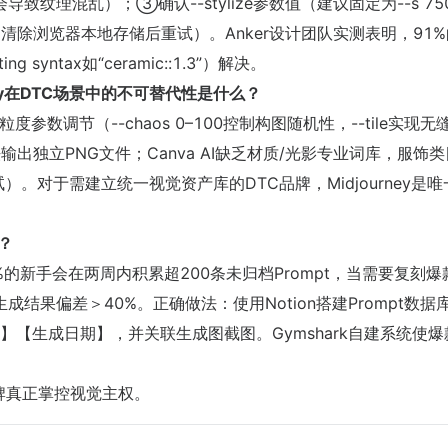
现会导致纹理混乱）；③确认--stylize参数值（建议固定为--s 7
（清除浏览器本地存储后重试）。Anker设计团队实测表明，91
syntax如“ceramic::1.3”）解决。
ourney在DTC场景中的不可替代性是什么？
度参数调节（--chaos 0–100控制构图随机性，--tile实现无
无法输出独立PNG文件；Canva AI缺乏材质/光影专业词库，服饰
对比测试）。对于需建立统一视觉资产库的DTC品牌，Midjourney是
？
%的新手会在两周内积累超200条未归档Prompt，当需要复刻爆
导致生成结果偏差＞40%。正确做法：使用Notion搭建Prompt数据
【生成日期】，并关联生成图截图。Gymshark自建系统使爆
C品牌真正掌控视觉主权。