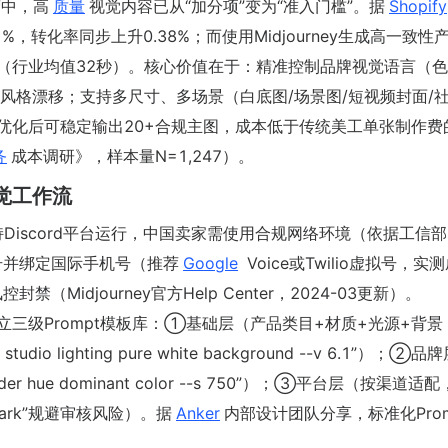
营中，高
质量
视觉内容已从“加分项”变为“准入门槛”。据
Shopify
，转化率同步上升0.38%；而使用Midjourney生成高一致性
秒（行业均值32秒）。核心价值在于：精准控制品牌视觉语言（
风格漂移；支持多尺寸、多场景（白底图/场景图/短视频封面/
mpt优化后可稳定输出20+合规主图，成本低于传统美工单张制作费
务
成本调研》，样本量N=1,247）。
觉工作流
y仅支持Discord平台运行，中国卖家需使用合规网络环境（依据工信
账号并绑定国际手机号（推荐
Google
Voice或Twilio虚拟号，实
Midjourney官方Help Center，2024-03更新）。
立三级Prompt模板库：①基础层（产品类目+材质+光源+背景
ture studio lighting pure white background --v 6.1”）；
ender hue dominant color --s 750”）；③平台层（按渠道适
termark”规避审核风险）。据
Anker
内部设计团队分享，标准化Prom