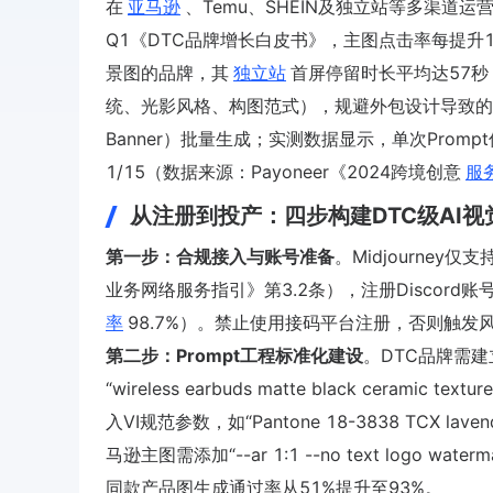
在
亚马逊
、Temu、SHEIN及独立站等多渠道运
Q1《DTC品牌增长白皮书》，主图点击率每提升1%
景图的品牌，其
独立站
首屏停留时长平均达57
统、光影风格、构图范式），规避外包设计导致的
Banner）批量生成；实测数据显示，单次Pro
1/15（数据来源：Payoneer《2024跨境创意
服
从注册到投产：四步构建DTC级AI视
第一步：合规接入与账号准备
。Midjourne
业务网络服务指引》第3.2条），注册Discord
率
98.7%）。禁止使用接码平台注册，否则触发风控封禁（
第二步：Prompt工程标准化建设
。DTC品牌需建
“wireless earbuds matte black ceramic tex
入VI规范参数，如“Pantone 18-3838 TCX lav
马逊主图需添加“--ar 1:1 --no text logo wa
同款产品图生成通过率从51%提升至93%。