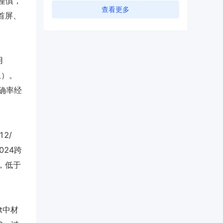
谨慎，
查看更多
首屏、
用
止）。
准确率经
2/
024跨
算，低于
t中材