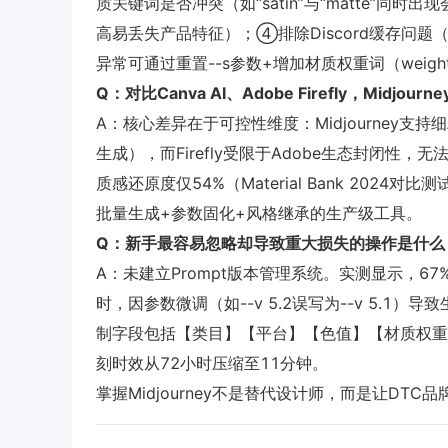
质关键词是否冲突（如“satin”与“matte”同时出
高易丢失产品特征）；④排除Discord缓存问题
异常可通过重置--s参数+增加材质权重词（weighting 
Q：对比Canva AI、Adobe Firefly，Midj
A：核心差异在于可控性维度：Midjourney支持细粒
生成），而Firefly受限于Adobe生态封闭性，
质感还原度仅54%（Material Bank 2024
批量生成+参数固化+风格继承的生产级工具。
Q：新手最容易忽略却导致重大损失的操作是什么
A：未建立Prompt版本管理系统。实测显示，67
时，因参数微调（如--v 5.2误写为--v 5.1）
制字段包括【类目】【平台】【色值】【材质权重】
刻时效从72小时压缩至11分钟。
掌握Midjourney不是替代设计师，而是让DT