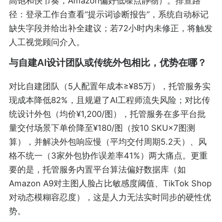
高饱和快节奏，Amazon偏好低噪点静物）。排查路
径：登录工作台查看“提示词诊断报告”，系统自动标记
缺失字段并给出补全建议；若72小时内未修正，将触发
人工视觉顾问介入。
与自建AI设计团队或传统外包相比，优势在哪？
对比自建团队（5人配置年成本≥¥85万），托管服务实
现成本降低82%，且规避了AI工程师流失风险；对比传
统设计外包（均价¥1,200/图），托管服务在多平台批
量交付场景下单价降至¥180/图（按10 SKU×7图测
算），并解决外包响应慢（平均交付周期5.2天）、风
格不统一（3家外包协作误差率41%）两大痛点。更重
要的是，托管服务内置平台算法偏好数据库（如
Amazon A9对主图人脸占比敏感度阈值、TikTok Shop
对动态模糊容忍度），这是人力无法实时同步的硬性优
势。