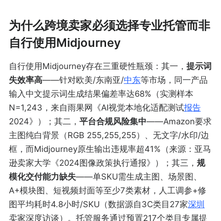
为什么跨境卖家必须选择专业托管而非
自行使用Midjourney
自行使用Midjourney存在三重硬性瓶颈：其一，
提示词
失效率高
——针对欧美/东南亚/
中东
等市场，同一产品
输入中文提示词生成结果偏差率达68%（实测样本
N=1,243，来自雨果网《AI视觉本地化适配测试
报告
2024》）；其二，
平台合规风险集中
——Amazon要求
主图纯白背景（RGB 255,255,255）、无文字/水印/边
框，而Midjourney原生输出违规率超41%（来源：亚马
逊卖家大学《2024图像政策执行通报》）；其三，
规
模化交付能力缺失
——单SKU需生成主图、场景图、
A+模块图、短视频封面等至少7类素材，人工调参+修
图平均耗时4.8小时/SKU（数据源自3C类目27家
深圳
卖家深度访谈）。托管服务通过预置217个类目专属提