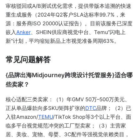
审核驳回或A/B测试优化需求，提供带版本追溯的快速
重生成服务（2024年Q2客户SLA达标率99.7%，来
源：服务商ISO 20000认证报告）。目前该服务已深度
嵌入
Anker
、SHEIN供应商视觉中台、Temu“闪电上
新”计划，平均缩短新品上市视觉准备周期63%。
常见问题解答
{品牌出海Midjourney跨境设计托管服务}适合哪
些卖家？
核心适配三类卖家：（1）年GMV 50万–500万美元、
正从单品爆款向多SKU矩阵扩张的
DTC
品牌；（2）已
入驻Amazon/
TEMU
/TikTok Shop等3个以上平台、面
临多平台视觉规范冲突的工厂型卖家；（3）主营家
居、美妆、宠物、母婴、3C配件等强视觉依赖类目，