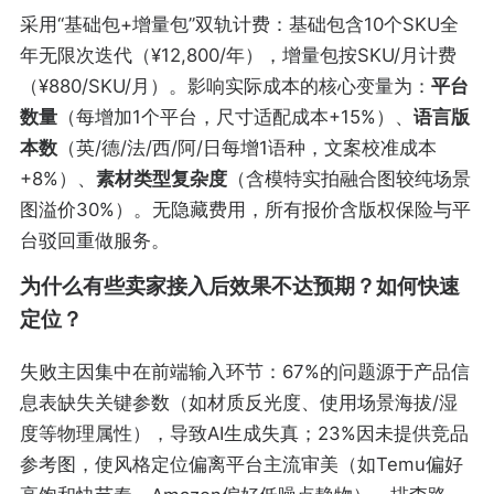
采用“基础包+增量包”双轨计费：基础包含10个SKU全
年无限次迭代（¥12,800/年），增量包按SKU/月计费
（¥880/SKU/月）。影响实际成本的核心变量为：
平台
数量
（每增加1个平台，尺寸适配成本+15%）、
语言版
本数
（英/德/法/西/阿/日每增1语种，文案校准成本
+8%）、
素材类型复杂度
（含模特实拍融合图较纯场景
图溢价30%）。无隐藏费用，所有报价含版权保险与平
台驳回重做服务。
为什么有些卖家接入后效果不达预期？如何快速
定位？
失败主因集中在前端输入环节：67%的问题源于产品信
息表缺失关键参数（如材质反光度、使用场景海拔/湿
度等物理属性），导致AI生成失真；23%因未提供竞品
参考图，使风格定位偏离平台主流审美（如Temu偏好