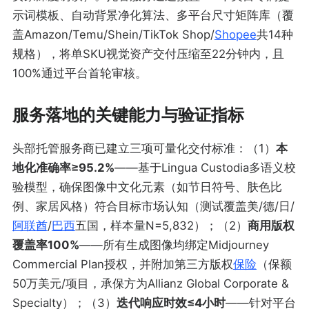
示词模板、自动背景净化算法、多平台尺寸矩阵库（覆
盖Amazon/Temu/Shein/TikTok Shop/
Shopee
共14种
规格），将单SKU视觉资产交付压缩至22分钟内，且
100%通过平台首轮审核。
服务落地的关键能力与验证指标
头部托管服务商已建立三项可量化交付标准：（1）
本
地化准确率≥95.2%
——基于Lingua Custodia多语义校
验模型，确保图像中文化元素（如节日符号、肤色比
例、家居风格）符合目标市场认知（测试覆盖美/德/日/
阿联酋
/
巴西
五国，样本量N=5,832）；（2）
商用版权
覆盖率100%
——所有生成图像均绑定Midjourney
Commercial Plan授权，并附加第三方版权
保险
（保额
50万美元/项目，承保方为Allianz Global Corporate &
Specialty）；（3）
迭代响应时效≤4小时
——针对平台