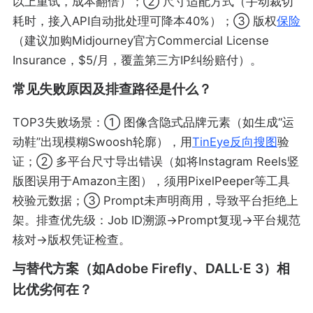
以上重试，成本翻倍）；② 尺寸适配方式（手动裁切
耗时，接入API自动批处理可降本40%）；③ 版权
保险
（建议加购Midjourney官方Commercial License
Insurance，$5/月，覆盖第三方IP纠纷赔付）。
常见失败原因及排查路径是什么？
TOP3失败场景：① 图像含隐式品牌元素（如生成“运
动鞋”出现模糊Swoosh轮廓），用
TinEye反向搜图
验
证；② 多平台尺寸导出错误（如将Instagram Reels竖
版图误用于Amazon主图），须用PixelPeeper等工具
校验元数据；③ Prompt未声明商用，导致平台拒绝上
架。排查优先级：Job ID溯源→Prompt复现→平台规范
核对→版权凭证检查。
与替代方案（如Adobe Firefly、DALL·E 3）相
比优劣何在？