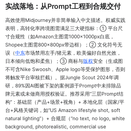
实战落地：从Prompt工程到合规交付
高效使用Midjourney并非简单输入中文描述。权威实践
表明，高转化率跨境图需满足三大硬指标：① 平台尺
寸合规性（如Amazon主图需1000×1000px白底，
Shopee主图需800×800px带边框）；② 文化符号无
误（
中东
市场禁用左手/猪元素，欧美偏好自然光效，
日本倾向低饱和柔焦）；③ 商标与
版权
安全（生成图
不可含Nike Swoosh、Apple logo等受保护图形，否则
将触发平台审核拦截）。据Jungle Scout 2024年调
研，89%因AI图被下架的案例源于Prompt中未排除品
牌元素或未做商用授权验证。推荐采用“三层Prompt结
构”：基础层（产品+场景+视角）+ 本地化层（国家/平
台+风格关键词，如“US Amazon lifestyle shot, soft
natural lighting”）+ 合规层（“no text, no logo, white
background, photorealistic, commercial use