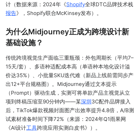
计（数据来源：2024年《
Shopify
全球DTC品牌技术栈
报告
》，Shopify联合McKinsey发布）。
为什么Midjourney正成为跨境设计新
基础设施？
传统跨境视觉生产面临三重瓶颈：外包周期长（平均7–
15天/套）、多语种适配成本高（单语种本地化设计溢
价达35%）、小批量SKU迭代难（新品上线前需同步产
出12+平台规格图）。Midjourney通过文本提示
（Prompt）驱动生成，实测可将单款产品主视觉从立
项到终稿压缩至90分钟内——某
深圳
3C配件品牌接入
后，TikTok爆款视频封面图产出效率提升4.8倍，A/B测
试素材准备时间下降72%（来源：2024年Q1雨果网
《AI设计
工具
跨境应用实测白皮书》）。