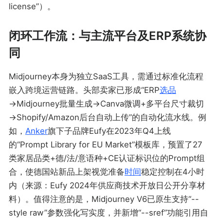
license”）。
闭环工作流：与主流平台及ERP系统协
同
Midjourney本身为独立SaaS工具，需通过标准化流程
嵌入跨境运营链路。头部卖家已形成“ERP
选品
→Midjourney批量生成→Canva微调+多平台尺寸裁切
→Shopify/Amazon后台自动上传”的自动化流水线。例
如，
Anker
旗下子品牌Eufy在2023年Q4上线
的“Prompt Library for EU Market”模板库，预置了27
类家居品类+德/法/意语种+CE认证标识位的Prompt组
合，使德国站新品上架视觉准备
时间
稳定控制在4小时
内（来源：Eufy 2024年供应商技术开放日公开分享材
料）。值得注意的是，Midjourney V6已原生支持“--
style raw”参数强化写实度，并新增“--sref”功能引用自