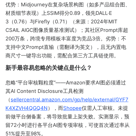
优势：Midjourney在复杂场景构图（如多产品组合图、
材质细节表现）上SSIM得分0.89，领先DALL·E
3（0.76）与Firefly（0.71）（来源：2024年MIT
CSAIL AIGC图像质量基准测试）；其社区Prompt库超
200万条，跨境专用模板丰富度为竞品3倍。劣势：不
支持中文Prompt直输（需翻译为英文），且无内置电
商尺寸一键导出功能，需配合第三方工具链使用。
新手最容易忽略的关键点是什么？
忽略“平台审核颗粒度”——Amazon要求AI图必须通过
其AI Content Disclosure工具检测
（
sellercentral.amazon.com/gp/help/external/GYF7
K4XZVH4QGQ4N
），而
Shopee
仅需人工审核。未提
前做平台侧备案，将导致批量上架失败。实测显示，预
留72小时进行各平台AI图专项审核，可使首次通过率从
51%提升至98%。