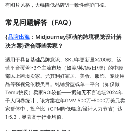
有图片风格，大幅降低品牌VI一致性维护门槛。
常见问题解答（FAQ）
{
品牌出海
：Midjourney驱动的跨境视觉设计解
决方案}适合哪些卖家？
适用于具备基础品牌意识、SKU年更新量≥200款、运
营平台覆盖≥3个主流市场（如美/英/德/日/澳）的中腰
部以上跨境卖家。尤其利好家居、美妆、服饰、宠物用
品等强视觉依赖类目。纯铺货型或单一平台（如仅做
Temu快反）卖家ROI较低——据知无不言论坛2024年
千人问卷统计，该方案在年GMV 500万–5000万美元卖
家群体中，投产比（CPM降低幅度/设计人力节省）达
1:5.3，显著高于行业均值。