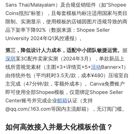
Sans Thai/Malayalam）及合规促销组件（如“Shopee
Coins抵扣”标签），且每套模板均标注适用国家与类目
限制。实测显示，使用模板的店铺因图片违规导致的商
品下架率下降92%（数据来源：Shopee Seller
University 2024年Q1风控通报）。
第三，降低设计人力成本，适配中小团队敏捷运营。
据
深圳
某3C配件卖家实测（2024年3月），单款新品上
线所需视觉素材（主图×3+详情页×5+
活动
Banner×1）
由传统外包（平均耗时3.5天/款，成本¥480）压缩至自
主完成（47分钟/款，零额外成本）。Canva免费账户
即可使用全部Shopee模板，仅需绑定Shopee Seller
Center账号并完成企业
邮箱
认证（支持
@qq.com/.163.com等国内主流邮箱），无订阅门槛。
如何高效接入并最大化模板价值？