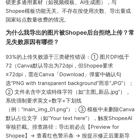
锁更多通用素材（如视频模板、AI生成图），与
Shopee模板功能无关。不存在按使用次数、导出量或
国家站点数量收费的情况。
为什么我导出的图片被Shopee后台拒绝上传？常
见失败原因有哪些？
93%的上传失败源于三类硬性错误：① 图片DPI低于
72（Canva默认导出为72dpi，但Shopee要求
≥72dpi，需在Canva「Download」弹窗中确认勾
选“PNG with transparent background”而非“JPG”）；
② 文件名含中文或特殊字符（如“主图_新品.jpg”），
系统强制要求英文+数字+下划线
（例：“main_img_01.png”）；③ 模板中未删除Canva
默认占位文字（如“Your text here”），触发ShopeeAI
审核拦截。排查路径：导出前必点【Preview for
Shopee】→ 查看红色警示条 → 按提示修正后重新导