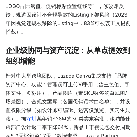
LOGO占比阈值、促销标贴位置红线等），修改即反
馈，规避因设计不合规导致的Listing下架风险（2023
年因视觉违规被移除的Listing中，83%可被该工具提前
拦截）。
企业级协同与资产沉淀：从单点提效到
组织增能
针对中大型跨境团队，Lazada Canva集成支持「品牌
资产中心」功能：管理员可上传VI手册（含主色值、字
体文件、图标库）、产品图库（带SKU标签的白底图/
场景图）、合规文案库（各国促销话术白名单），并设
置权限分级（如设计师可编辑、运营仅预览、实习生只
读）。据
深圳
某年销$28M的3C类卖家实测，该功能使
跨部门设计返工率下降64%，新品上市视觉包交付周期
从5.3天缩短至1.7天（数据来源：Lazada Partner