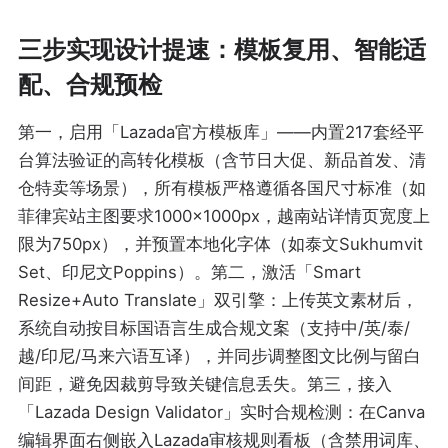
三步实现设计提速：模板复用、智能适
配、合规预检
第一，启用「Lazada官方模板库」——内置217套经平
台算法验证的高转化模板（含节日大促、新品首发、清
仓特卖等场景），所有模板严格遵循各国尺寸标准（如
菲律宾站主图要求1000×1000px，越南站详情页宽度上
限为750px），并预置本地化字体（如泰文Sukhumvit
Set、印尼文Poppins）。第二，激活「Smart
Resize+Auto Translate」双引擎：上传英文素材后，
系统自动按目标国语言生成合规文案（支持中/英/泰/
越/印尼/马来六语互译），并同步调整图文比例与留白
间距，避免因裁剪导致关键信息丢失。第三，接入
「Lazada Design Validator」实时合规检测：在Canva
编辑界面右侧嵌入Lazada审核规则看板（含禁用词库、