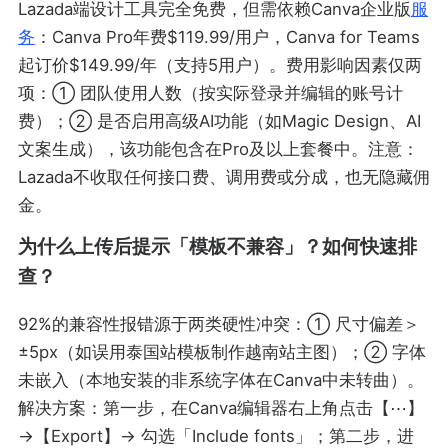
Lazada端设计工具完全免费，但需依赖Canva企业版
服
务
：Canva Pro年费$119.99/用户，Canva for Teams
起订价$149.99/年（支持5用户）。费用影响因素仅两
项：① 团队使用人数（按实际登录并编辑的账号计
费）；② 是否启用高级AI功能（如Magic Design、AI
文案生成），该功能包含在Pro及以上套餐中。注意：
Lazada不收取任何接口费、调用费或分成，也无隐藏佣
金。
为什么上传后提示「模板不兼容」？如何快速排
查？
92%的兼容性报错源于两类硬性冲突：① 尺寸偏差＞
±5px（如误用泰国站模板制作越南站主图）；② 字体
未嵌入（本地安装的非系统字体在Canva中未转曲）。
解决方案：第一步，在Canva编辑器右上角点击【⋯】
→【Export】→ 勾选「Include fonts」；第二步，进