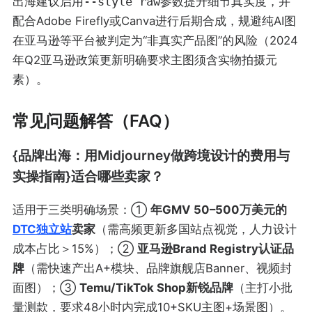
出海建议启用
--style raw
参数提升细节真实度，并
配合Adobe Firefly或Canva进行后期合成，规避纯AI图
在亚马逊等平台被判定为“非真实产品图”的风险（2024
年Q2亚马逊政策更新明确要求主图须含实物拍摄元
素）。
常见问题解答（FAQ）
{品牌出海：用Midjourney做跨境设计的费用与
实操指南}适合哪些卖家？
适用于三类明确场景：①
年GMV 50–500万美元的
DTC
独立站
卖家
（需高频更新多国站点视觉，人力设计
成本占比＞15%）；②
亚马逊Brand Registry认证品
牌
（需快速产出A+模块、品牌旗舰店Banner、视频封
面图）；③
Temu/TikTok Shop新锐品牌
（主打小批
量测款，要求48小时内完成10+SKU主图+场景图）。