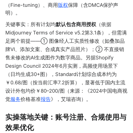
（Fine-tuning）、商用
版权
保障（含DMCA保护声
明）。
关键事实：所有计划均
默认包含商用授权
（依据
Midjourney Terms of Service v5.2第3.1条），但需满
足两个前提——① 图像经人工实质性修改（如叠加品
牌VI、添加文案、合成真实产品照片）；② 不直接销
售未修改的AI生成图作为数字商品。另据Shopify
Design Council 2024年6月实测，高频使用场景下
（日均生成30+图），Standard计划综合成本约为
￥0.68/图（按当前汇率7.2折算），显著低于国内主流
设计外包均价￥80–200/图（来源：《2024中国电商视
觉
服务
价格基准
报告
》，艾瑞咨询）。
实操落地关键：账号注册、合规使用与
效果优化