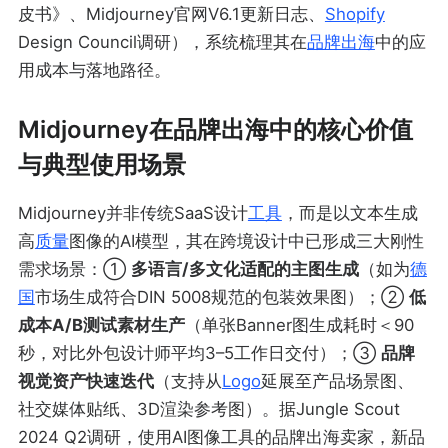
皮书》、Midjourney官网V6.1更新日志、
Shopify
Design Council调研），系统梳理其在
品牌出海
中的应
用成本与落地路径。
Midjourney在品牌出海中的核心价值
与典型使用场景
Midjourney并非传统SaaS设计
工具
，而是以文本生成
高
质量
图像的AI模型，其在跨境设计中已形成三大刚性
需求场景：①
多语言/多文化适配的主图生成
（如为
德
国
市场生成符合DIN 5008规范的包装效果图）；②
低
成本A/B测试素材生产
（单张Banner图生成耗时＜90
秒，对比外包设计师平均3–5工作日交付）；③
品牌
视觉资产快速迭代
（支持从
Logo
延展至产品场景图、
社交媒体贴纸、3D渲染参考图）。据Jungle Scout
2024 Q2调研，使用AI图像工具的品牌出海卖家，新品