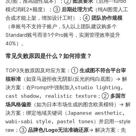
次/图，推高隐性成本）；②
图质要求
（启用--turbo
模式消耗2×额度）；③
后期处理方式
（纯AI图需人工
合成才能上架，增加设计工时）；④
团队协作规模
（单账号不支持子账户，5人以上团队建议购多个
Standard账号而非1个Pro账号，实测管理效率提升
40%）。
常见失败原因是什么？如何排查？
TOP3失败原因及对应方案：①
生成图不符合平台审
核标准
（如亚马逊拒收无阴影/反光的纯白底图）→ 解
决方案：在Prompt中强制加入
studio lighting,
cast shadow, realistic texture
；②
多国市
场风格偏差
（如为日本市场生成的图含欧美模特）→ 解
决方案：绑定地域关键词（
Japanese aesthetic,
wabi-sabi style, pastel tones
）并启用--style
raw；③
品牌色/Logo无法准确还原
→ 解决方案：先