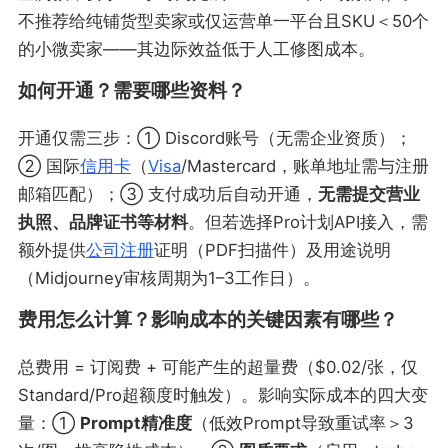
不推荐给纯铺货型卖家或仅运营单一平台且SKU＜50个
的小微卖家——其边际效益低于人工修图成本。
如何开通？需要哪些资料？
开通仅需三步：① Discord账号（无需企业资质）；
② 国际
信用卡
（
Visa
/Mastercard，账单地址需与注册
邮箱匹配）；③ 支付成功后自动开通，
无需提交营业
执照、品牌证书等材料
。但若选择Pro计划API接入，需
额外提供
公司注册
证明（PDF扫描件）及用途说明
（Midjourney审核周期为1–3工作日）。
费用怎么计算？影响成本的关键因素有哪些？
总费用 = 订阅费 + 可能产生的超量费（$0.02/张，仅
Standard/Pro超额度时触发）。影响实际成本的四大变
量：①
Prompt精准度
（低效Prompt导致重试率＞3