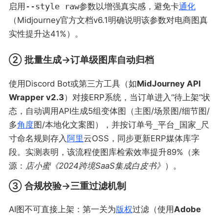
启用
--style raw
参数以增强真实感，避免卡
通化
（Midjourney官方文档v6.1明确说明该参数对电商图真
实性提升达41%）。
② 批量生成→订单级图库自动归档
使用Discord Bot或第三方工具（如
MidJourney API
Wrapper v2.3
）对接ERP系统，当订单进入“待上架”状
态，自动调用API生成5组变体图（主图/场景图/细节图/
多
角度
图/本地化文案图），并按
订单号_平台_国家_尺
寸
命名规则存入
阿里
云OSS，同步更新ERP媒体库字
段。实测表明，该流程使图库检索效率提升89%（来
源：
店小蜜《2024跨境SaaS集成白皮书》
）。
③ 合规校验→三重过滤机制
AI图不可直接上架：第一关为
版权
过滤（使用
Adobe