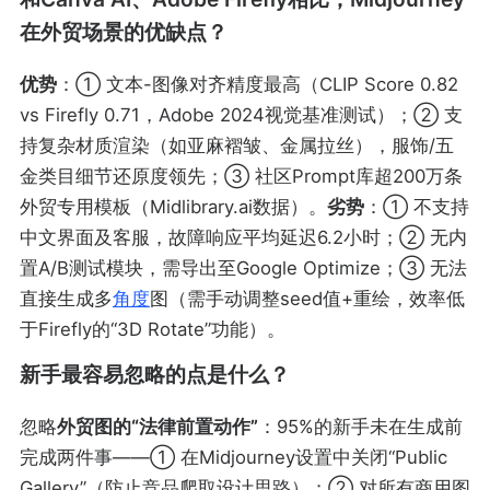
在外贸场景的优缺点？
优势
：① 文本-图像对齐精度最高（CLIP Score 0.82
vs Firefly 0.71，Adobe 2024视觉基准测试）；② 支
持复杂材质渲染（如亚麻褶皱、金属拉丝），服饰/五
金类目细节还原度领先；③ 社区Prompt库超200万条
外贸专用模板（Midlibrary.ai数据）。
劣势
：① 不支持
中文界面及客服，故障响应平均延迟6.2小时；② 无内
置A/B测试模块，需导出至Google Optimize；③ 无法
直接生成多
角度
图（需手动调整seed值+重绘，效率低
于Firefly的“3D Rotate”功能）。
新手最容易忽略的点是什么？
忽略
外贸图的“法律前置动作”
：95%的新手未在生成前
完成两件事——① 在Midjourney设置中关闭“Public
Gallery”（防止竞品爬取设计思路）；② 对所有商用图