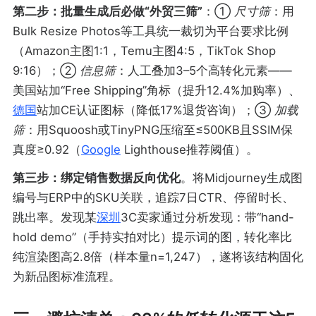
第二步：批量生成后必做“外贸三筛”
：①
尺寸筛
：用
Bulk Resize Photos等工具统一裁切为平台要求比例
（Amazon主图1:1，Temu主图4:5，TikTok Shop
9:16）；②
信息筛
：人工叠加3–5个高转化元素——
美国站加“Free Shipping”角标（提升12.4%加购率）、
德国
站加CE认证图标（降低17%退货咨询）；③
加载
筛
：用Squoosh或TinyPNG压缩至≤500KB且SSIM保
真度≥0.92（
Google
Lighthouse推荐阈值）。
第三步：绑定销售数据反向优化
。将Midjourney生成图
编号与ERP中的SKU关联，追踪7日CTR、停留时长、
跳出率。发现某
深圳
3C卖家通过分析发现：带“hand-
hold demo”（手持实拍对比）提示词的图，转化率比
纯渲染图高2.8倍（样本量n=1,247），遂将该结构固化
为新品图标准流程。