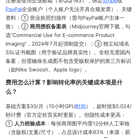
注册需使用企业邮箱（非QQ/163），绑定
Stripe
或
PayPal
企业账户（个人账户无法开具合规发票）。关键
资料：① 营业执照扫描件（需与PayPal账户主体一
致）；②
商用授权备案表
（Midjourney官网下载，勾
选“Commercial Use for E-commerce Product
Imaging”，2024年7月起强制提交）；③ 独立站域名
SSL证书截图（用于验证品牌真实性）。全程无需国内
备案，但需确保生成图不包含受版权保护的第三方标识
（如Nike Swoosh、Apple logo）。
费用怎么计算？影响转化率的关键成本项是什
么？
基础方案$30/月（15小时GPU
时间
），超时按$0.024/
秒计费（官方定价页实时更新）。但隐性成本更高：
①
人力校验成本
：每张商用图平均需12分钟人工审核
（含版权/文案/尺寸），占总设计成本63%（来源：易