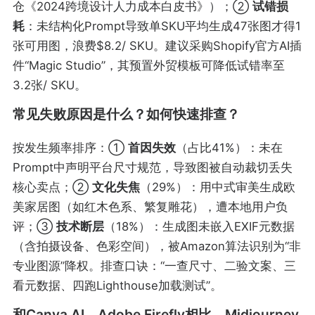
仓《2024跨境设计人力成本白皮书》）；②
试错损
耗
：未结构化Prompt导致单SKU平均生成47张图才得1
张可用图，浪费$8.2/ SKU。建议采购Shopify官方AI插
件“Magic Studio”，其预置外贸模板可降低试错率至
3.2张/ SKU。
常见失败原因是什么？如何快速排查？
按发生频率排序：①
首因失效
（占比41%）：未在
Prompt中声明平台尺寸规范，导致图被自动裁切丢失
核心卖点；②
文化失焦
（29%）：用中式审美生成欧
美家居图（如红木色系、繁复雕花），遭本地用户负
评；③
技术断层
（18%）：生成图未嵌入EXIF元数据
（含拍摄设备、色彩空间），被Amazon算法识别为“非
专业图源”降权。排查口诀：“一查尺寸、二验文案、三
看元数据、四跑Lighthouse加载测试”。
和Canva AI、Adobe Firefly相比，Midjourney