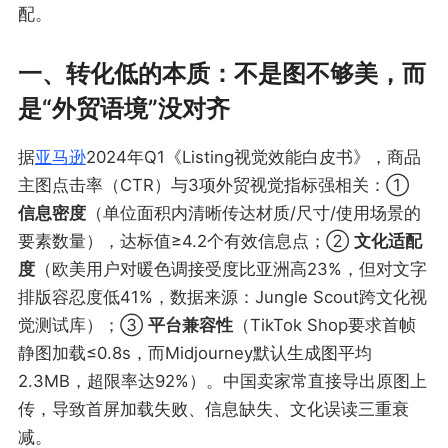
配。
一、转化低的本质：不是图不够美，而
是“外贸语境”没对齐
据
亚马逊
2024年Q1《Listing视觉效能白皮书》，商品
主图点击率（CTR）与3项外贸视觉指标强相关：①
信息密度
（单位面积内清晰传达材质/尺寸/使用场景的
要素数量），达标值≥4.2个有效信息点；②
文化适配
度
（欧美用户对暖色调接受度比亚洲高23%，但对文字
排版容忍度低41%，数据来源：Jungle Scout跨文化视
觉测试库）；③
平台兼容性
（TikTok Shop要求首帧
静图加载≤0.8s，而Midjourney默认生成图平均
2.3MB，超限率达92%）。中国卖家常直接导出原图上
传，导致首屏加载失败、信息缺失、文化误读三重衰
减。