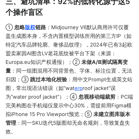
三、避坑清单：92%的低转化源于这5
个操作盲区
①
忽略
版权
链路
：Midjourney V6默认商用许可仅覆
盖生成图本身，不含内置模型训练所用的第三方IP（如
特定汽车品牌轮廓、奢侈品纹理），2024年已有3起欧
盟卖家因AI图含LV老花底纹被平台下架（来源：
Europa.eu知识产权通报）；②
未做A/B测试隔离变
量
：同一组图混用不同背景色、字体、标注位置，无法
归因；③
跳过本地化校验
：用中文Prompt生成英文站
图，常出现语法错误（如“wat
erp
roof jacket”误
为“water proof jacket”）；④
忽视移动端裁剪
：PC端
完美构图在手机端仅显示中心30%，需提前用Figma模
拟iPhone 15 Pro Viewport预览；⑤
未建立图库版本
管理
：同一SKU迭代5版图却无命名规则，导致复盘失
效。