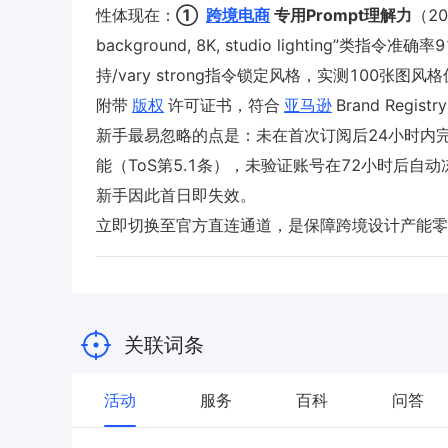
性体现在：
①
跨境电商
专用Prompt理解力
（20
background, 8K, studio lighting”类指令
持/vary strong指令锁定风格，实测100张图
附带
版权
许可证书，符合
亚马逊
Brand Regi
新手最易忽略的点是：未在首次订阅后24小时内完成D
能（ToS第5.1条），未验证账号在72小时后自
新手因此首日即失效。
立即切换至官方直连通道，是保障跨境设计产能零
关联词条
活动
服务
百科
问答