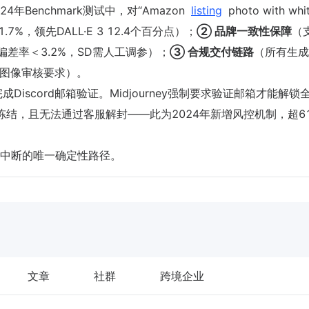
24年Benchmark测试中，对“Amazon
listing
photo with whi
准确率91.7%，领先DALL·E 3 12.4个百分点）；
② 品牌一致性保障
（
风格偏差率＜3.2%，SD需人工调参）；
③ 合规交付链路
（所有生成
stry图像审核要求）。
iscord邮箱验证。Midjourney强制要求验证邮箱才能解锁
动冻结，且无法通过客服解封——此为2024年新增风控机制，超6
中断的唯一确定性路径。
文章
社群
跨境企业