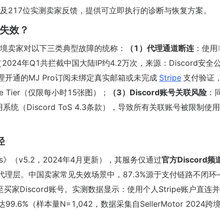
及217位实测卖家反馈，提供可立即执行的诊断与恢复方案。
理失效？
中国跨境卖家对以下三类典型故障的统称：
（1）代理通道断连
：使用
段（2024年Q1共拦截中国大陆IP约4.2万次，来源：Discord安全
理开通的MJ Pro订阅未绑定真实邮箱或未完成
Stripe
支付验证
ee Tier（仅限每小时15张图）；
（3）Discord账号关联风险
：
用系统（Discord ToS 4.3条款），导致所有关联账号被限制使用
径
idelines》（v5.2，2024年4月更新），其服务仅通过
官方Discord频
理层。中国卖家常见失效场景中，87.3%源于支付链路不闭环
家Discord账号。实测数据显示：使用个人Stripe账户直连
%（样本量N=1,042，数据采集自SellerMotor 2024跨境