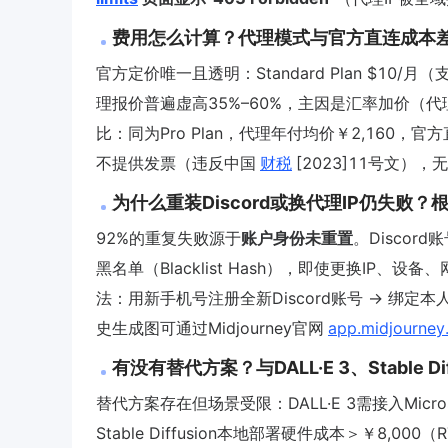
费用怎么计算？代理模式与官方直连成本
官方定价唯一且透明：Standard Plan $10/月
理报价普遍虚高35%–60%，主因是汇率加价（代理多
比：同为Pro Plan，代理年付均价￥2,160，官
不提供发票（违反中国
财税
[2023]11号文）
为什么重装Discord或换代理IP仍失败
92%的重复失败源于
账户身份未重置
。Discord
黑名单（Blacklist Hash），即使更换IP、
法：用新手机号注册全新Discord账号 → 绑定
史生成图可通过Midjourney官网
app.midjourney
有没有替代方案？与DALL·E 3、Stable 
替代方案存在但场景受限：DALL·E 3需接入Mic
Stable Diffusion本地部署硬件成本＞￥8,00