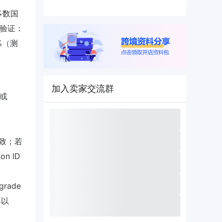
多数国
获验证：
%（测
加入卖家交流群
”或
致；若
n ID
grade
率以