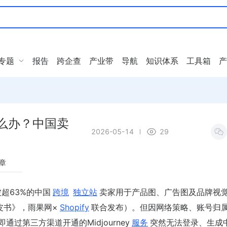
专题
报告
跨企查
产业带
导航
知识体系
工具箱
产
怎么办？中国卖
2026-05-14
29
章
被超63%的中国
跨境
独立站
卖家用于产品图、广告图及品牌视
皮书》，雨果网×
Shopify
联合发布）。但因网络策略、账号归
过第三方渠道开通的Midjourney
服务
突然无法登录、生成