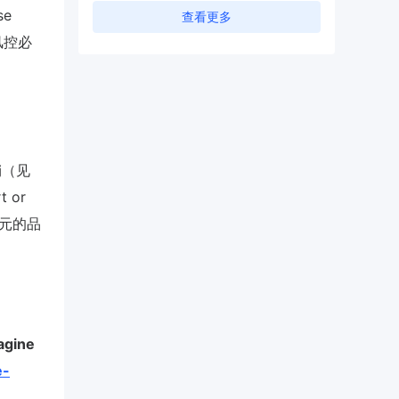
se
查看更多
风控必
销（见
t or
美元的品
gine
e-