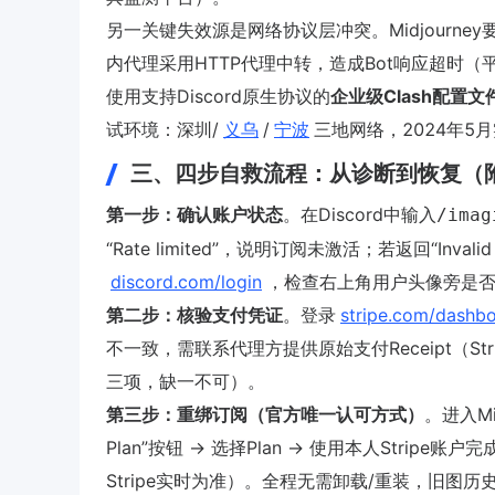
另一关键失效源是网络协议层冲突。Midjourney
内代理采用HTTP代理中转，造成Bot响应超时（平
使用支持Discord原生协议的
企业级Clash配置文
试环境：深圳/
义乌
/
宁波
三地网络，2024年5
三、四步自救流程：从诊断到恢复（
第一步：确认账户状态
。在Discord中输入
/imag
“Rate limited”，说明订阅未激活；若返回“Inva
discord.com/login
，检查右上角用户头像旁是否显示
第二步：核验支付凭证
。登录
stripe.com/dashb
不一致，需联系代理方提供原始支付Receipt（Stripe官方要
三项，缺一不可）。
第三步：重绑订阅（官方唯一认可方式）
。进入Mid
Plan”按钮 → 选择Plan → 使用本人Stripe账
Stripe实时为准）。全程无需卸载/重装，旧图历史记录完