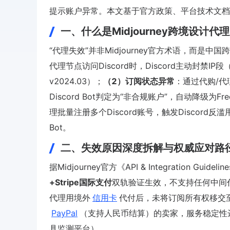
提示账户异常。本文基于官方政策、平台技术文档
一、什么是Midjourney跨境设计代
“代理失效”并非Midjourney官方术语，而是
代理节点访问Discord时，Discord主动封禁IP
v2024.03）；
（2）订阅状态异常
：通过代购/代
Discord Bot判定为“非合规账户”，自动降级为Fr
理批量注册多个Discord账号，触发Discord反滥
Bot。
二、失效原因深度拆解与权威应对路
据Midjourney官方《API & Integration Gu
+Stripe国际支付
双轨验证生效，不支持任何中间代
代理用境外
信用卡
代付后，未将订阅所有权移交至买
PayPal
（支持人民币结算）的卖家，服务稳定性达99.6
具监测平台）。