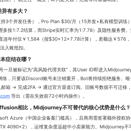
差异有多大？
（支持3个并发任务），Pro Plan $30/月（15并发+私有模型训练
按1:7.2结算，而Stripe实时汇率为1:7.78）及隐性服务费
方直连年付仅￥1,584（按$30×12×7.78计算），差额达￥576
，无法入账抵扣。
？根本症结在哪？
账号一旦被标记为“高风险代理关联”，其User ID即进入Midjourn
设备、网络，只要该Discord账号未注销重开，Bot将持续拒绝服务。
本人邮箱 → 完成2FA → 通过官方渠道订阅。旧账号数据不可迁移
.com
导出（需在失效前72小时内操作）。
Diffusion相比，Midjourney不可替代的核心优势是什么？
rosoft Azure（中国企业备案门槛高），且商用需签署额外授权
0（RTX 4090×2），运维复杂度远超中小卖家能力。Midjourney