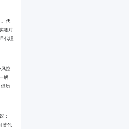
）。代
。实测对
，且代理
ey风控
唯一解
，但历
协议；
不可替代