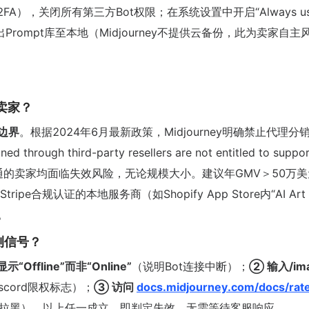
2FA），关闭所有第三方Bot权限；在系统设置中开启“Always u
导出Prompt库至本地（Midjourney不提供云备份，此为卖家自主
些卖家？
边界
。根据2024年6月最新政策，Midjourney明确禁止代理分
through third-party resellers are not entitled to suppor
依赖代理开通的卖家均面临失效风险，无论规模大小。建议年GMV＞50万
合规认证的本地服务商（如Shopify App Store内“AI Art
。
测信号？
示“Offline”而非“Online”
（说明Bot连接中断）；
② 输入/ima
iscord限权标志）；
③ 访问
docs.midjourney.com/docs/rat
域拉黑）。以上任一成立，即判定失效，无需等待客服响应。