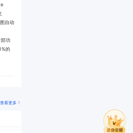
te
支
图自动
全部功
1%的
查看更多