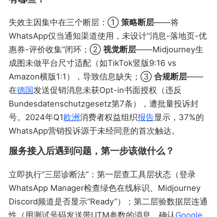
失效主因集中在三个断层：①
策略断层
——将
WhatsApp仅当通知渠道使用，未设计“消息-落地页-优
惠券-评价收集”闭环；②
视觉断层
——Midjourney生
成图未做平台尺寸适配（如TikTok竖版9:16 vs
Amazon横版1:1），导致信息缺失；③
合规断层
——
在
德国
发送促销消息未获Opt-in书面授权（违反
Bundesdatenschutzgesetz第7条），遭批量投诉封
号。2024年Q1
欧洲
消费者权益组织
报告
显示，37%的
WhatsApp营销投诉源于未经同意的首次触达。
服务接入后遇到问题，第一步该做什么？
立即执行“三层诊断法”：第一层查工具层状态（登录
WhatsApp Manager检查绿色在线标识、Midjourney
Discord频道是否显示“Ready”）；第二层验数据层连通
性（用测试号码发送带UTM参数的消息，确认
Google