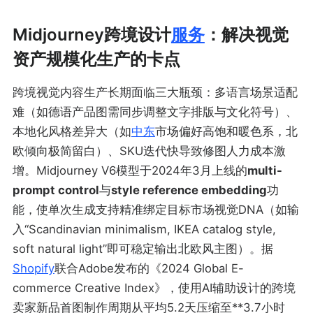
Midjourney跨境设计
服务
：解决视觉
资产规模化生产的卡点
跨境视觉内容生产长期面临三大瓶颈：多语言场景适配
难（如德语产品图需同步调整文字排版与文化符号）、
本地化风格差异大（如
中东
市场偏好高饱和暖色系，北
欧倾向极简留白）、SKU迭代快导致修图人力成本激
增。Midjourney V6模型于2024年3月上线的
multi-
prompt control
与
style reference embedding
功
能，使单次生成支持精准绑定目标市场视觉DNA（如输
入“Scandinavian minimalism, IKEA catalog style,
soft natural light”即可稳定输出北欧风主图）。据
Shopify
联合Adobe发布的《2024 Global E-
commerce Creative Index》，使用AI辅助设计的跨境
卖家新品首图制作周期从平均5.2天压缩至**3.7小时