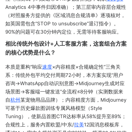
Analytics 4中事件归因准确）；第三层审内容层合规性
（对照服务方提供的《区域消息合规清单》逐项核对，
如英国需包含“STOP to unsubscribe”退订指令）。
90%的问题可在30分钟内定位，无需等待客服响应。
相比传统外包设计+人工客服方案，这套组合方案
的核心优势是什么？
本质是重构“响应
速度
×内容精度×合规确定性”三角关
系：传统外包平均交付周期72小时，本方案实现“用户
咨询→WhatsApp自动识别意图→Midjourney生成对应
场景图→客服端一键发送”全流程≤8分钟（实测数据来
自
杭州
某宠物用品品牌）；内容精度方面，Midjourney
可基于历史爆款图训练专属风格模型（Style
Tuning），使新品首图CTR达标率从58%提升至89%；
合规性上，服务内置欧盟/中东/
拉美
12国消息模板库，