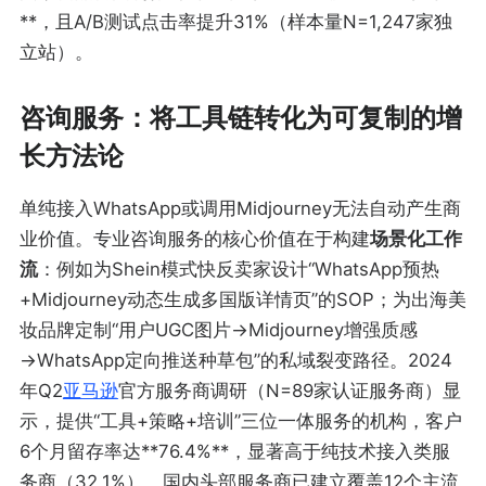
**，且A/B测试点击率提升31%（样本量N=1,247家独
立站）。
咨询服务：将工具链转化为可复制的增
长方法论
单纯接入WhatsApp或调用Midjourney无法自动产生商
业价值。专业咨询服务的核心价值在于构建
场景化工作
流
：例如为Shein模式快反卖家设计“WhatsApp预热
+Midjourney动态生成多国版详情页”的SOP；为出海美
妆品牌定制“用户UGC图片→Midjourney增强质感
→WhatsApp定向推送种草包”的私域裂变路径。2024
年Q2
亚马逊
官方服务商调研（N=89家认证服务商）显
示，提供“工具+策略+培训”三位一体服务的机构，客户
6个月留存率达**76.4%**，显著高于纯技术接入类服
务商（32.1%）。国内头部服务商已建立覆盖12个主流