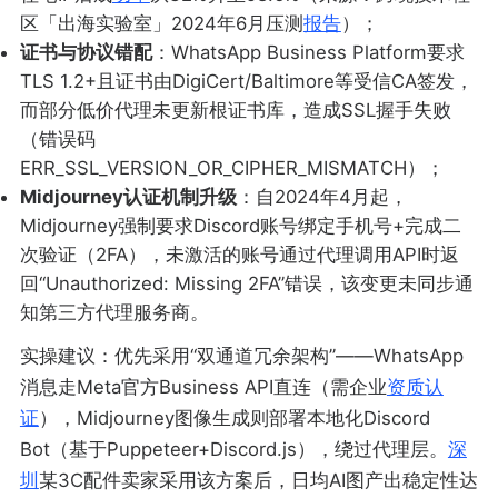
区「出海实验室」2024年6月压测
报告
）；
证书与协议错配
：WhatsApp Business Platform要求
TLS 1.2+且证书由DigiCert/Baltimore等受信CA签发，
而部分低价代理未更新根证书库，造成SSL握手失败
（错误码
ERR_SSL_VERSION_OR_CIPHER_MISMATCH）；
Midjourney认证机制升级
：自2024年4月起，
Midjourney强制要求Discord账号绑定手机号+完成二
次验证（2FA），未激活的账号通过代理调用API时返
回“Unauthorized: Missing 2FA”错误，该变更未同步通
知第三方代理服务商。
实操建议：优先采用“双通道冗余架构”——WhatsApp
消息走Meta官方Business API直连（需企业
资质认
证
），Midjourney图像生成则部署本地化Discord
Bot（基于Puppeteer+Discord.js），绕过代理层。
深
圳
某3C配件卖家采用该方案后，日均AI图产出稳定性达