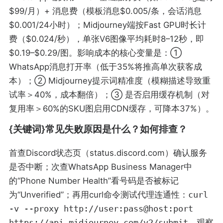
$99/月）+ 消息费（模板消息$0.005/条，会话消息
$0.001/24小时）；Midjourney端按Fast GPU时长计
费（$0.024/秒），单张V6图像平均耗时8–12秒，即
$0.19–$0.29/图。影响成本的核心变量是：①
WhatsApp消息打开率（低于35%将推高单次获客成
本）；② Midjourney提示词精准度（模糊描述导致重
试率＞40%，成本翻倍）；③ 是否启用缓存机制（对
复用率＞60%的SKU图启用CDN缓存，可降本37%）。
{关键词}常见失败原因是什么？如何排查？
首查Discord状态页（status.discord.com）确认服务
是否中断；次查WhatsApp Business Manager中
的“Phone Number Health”看号码是否被标记
为“Unverified”；再用curl命令测试代理连通性：
curl
-v --proxy http://user:pass@host:port
https://api.midjourney.com/v2/submit
，观察