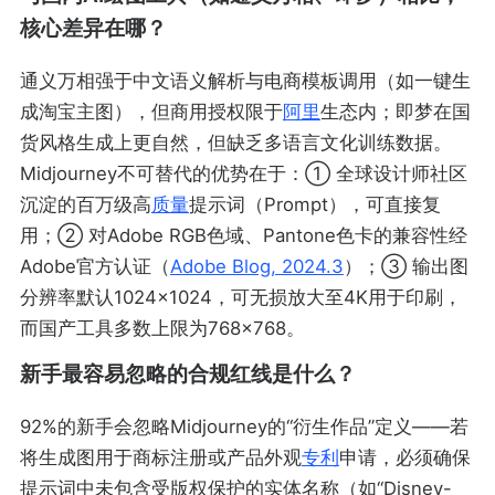
核心差异在哪？
通义万相强于中文语义解析与电商模板调用（如一键生
成淘宝主图），但商用授权限于
阿里
生态内；即梦在国
货风格生成上更自然，但缺乏多语言文化训练数据。
Midjourney不可替代的优势在于：① 全球设计师社区
沉淀的百万级高
质量
提示词（Prompt），可直接复
用；② 对Adobe RGB色域、Pantone色卡的兼容性经
Adobe官方认证（
Adobe Blog, 2024.3
）；③ 输出图
分辨率默认1024×1024，可无损放大至4K用于印刷，
而国产工具多数上限为768×768。
新手最容易忽略的合规红线是什么？
92%的新手会忽略Midjourney的“衍生作品”定义——若
将生成图用于商标注册或产品外观
专利
申请，必须确保
提示词中未包含受版权保护的实体名称（如“Disney-