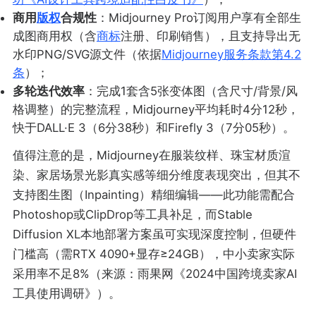
商用
版权
合规性
：Midjourney Pro订阅用户享有全部生
成图商用权（含
商标
注册、印刷销售），且支持导出无
水印PNG/SVG源文件（依据
Midjourney服务条款第4.2
条
）；
多轮迭代效率
：完成1套含5张变体图（含尺寸/背景/风
格调整）的完整流程，Midjourney平均耗时4分12秒，
快于DALL·E 3（6分38秒）和Firefly 3（7分05秒）。
值得注意的是，Midjourney在服装纹样、珠宝材质渲
染、家居场景光影真实感等细分维度表现突出，但其不
支持图生图（Inpainting）精细编辑——此功能需配合
Photoshop或ClipDrop等工具补足，而Stable
Diffusion XL本地部署方案虽可实现深度控制，但硬件
门槛高（需RTX 4090+显存≥24GB），中小卖家实际
采用率不足8%（来源：雨果网《2024中国跨境卖家AI
工具使用调研》）。