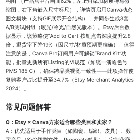
构图”（产品居中占画面62%，左上角添加材质特写微
缩图，右下角嵌入尺寸标尺），详情页启用Canva动态
图文模块（支持GIF展示开合结构），并同步生成3套
A/B测试图组（暖光/冷光/自然光版本）。Etsy后台数
据显示，该策略使“Add to Cart”按钮点击深度提升2.8
倍，退货率下降19%（因尺寸/材质预期更准确）。值得
注意的是，Canva Pro订阅用户可解锁“Brand Kit”功
能，批量更新所有Listing的VI规范（如统一潘通色号
PMS 185 C），确保跨品类视觉一致性——此项操作使
复购客户占比提升至34.7%（Etsy Merchant Analytics
2024）。
常见问题解答
Q：Etsy × Canva方案适合哪些类目和卖家？
A：优先适用于手作类目（如陶瓷、编织、皮具）、数
字产品（SVG切割文件、Procreate笔刷）、定制化商