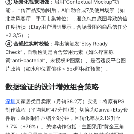
③ 场景化视觉增强
：启用“Contextual Mockup”功
能，上传产品实物图后，AI自动合成7类使用场景（如
北欧风客厅、手工市集摊位），避免纯白底图导致的信
任度折损（Etsy用户调研显示，含场景图的商品信任分
+2.3/5）；
④ 合规性实时校验
：导出前触发“Etsy Ready
Check”，自动检测是否含禁用元素（如医疗宣称
词“anti-bacterial”、未授权IP图案）、是否违反平台图
片政策（如水印位置偏移＞5px即标红预警）。
数据验证的设计增效组合策略
深圳
某家居类目卖家（月销$8.2万）实测：将原有PS
制作流程（平均耗时47分钟/图）切换为Canva+Etsy套
件后，单图制作压缩至9分钟，且转化率从2.1%升至
3.7%（+76%）。关键动作包括：主图采用“黄金三角