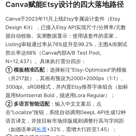
Canva赋能Etsy设计的四大落地路径
Canva于2023年11月上线Etsy专属设计套件（Etsy
Design Kit），已接入Etsy API实现尺寸/分辨率/元数
据自动校验。实测数据显示：使用该套件的卖家，
Listing审核通过率从76%提升至99.2%，主图A/B测试
胜出率达68%（Canva内部A/B Test Pool,
N=12,437）。具体执行需分四步：
① 模板精准匹配
：选择标注“Etsy-Optimized”的模板
（共217款），其画布预设为2000×2000px（1:1）、
300dpi、sRGB模式，并内置Etsy推荐字体组合（如标
题用Montserrat Bold，描述用Lora Regular）；
② 多语言智能适配
：输入中文文案后，点
击“Localize”按钮，系统自动调用DeepL API生成12种
语言译文，并按目标市场排版规则调整行高与字间距
（如德语单词
长度
+32%，需增大行距至1.45）；