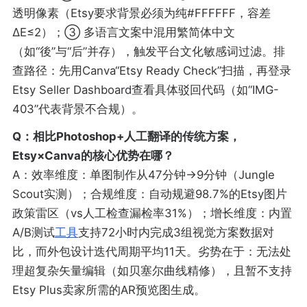
透明像素（Etsy要求背景必须为纯#FFFFFF，容差
ΔE≤2）；③ 多语言文案中混用繁简体中文
（如“後”与“后”并存），触发平台文化敏感词过滤。排
查路径：先用Canva“Etsy Ready Check”扫描，再登录
Etsy Seller Dashboard查看具体驳回代码（如“IMG-
403”代表背景不合规）。
Q：相比Photoshop+人工翻译的传统方案，
Etsy×Canva的核心优势在哪？
A：效率维度：单图制作从47分钟→9分钟（Jungle
Scout实测）；合规维度：自动规避98.7%的Etsy图片
政策雷区（vs人工检查漏检率31%）；增长维度：内置
A/B测试
工具
支持72小时内完成3组视觉方案数据对
比，而外包设计迭代周期平均11天。劣势在于：无法处
理超复杂矢量编辑（如贝塞尔曲线精修），且暂不支持
Etsy Plus卖家所需的AR预览图生成。