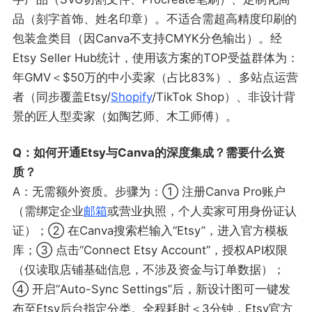
品（刻字首饰、姓名印章）。不适合需超高精度印刷的
包装盒类目（因Canva不支持CMYK分色输出）。经
Etsy Seller Hub统计，使用该方案的TOP受益群体为：
年GMV＜$50万的中小卖家（占比83%）、多站点运营
者（同步覆盖Etsy/
Shopify
/TikTok Shop）、非设计背
景的匠人型卖家（如陶艺师、木工师傅）。
Q：如何开通Etsy与Canva的深度集成？需要什么资
质？
A：无需额外资质。步骤为：① 注册Canva Pro账户
（需绑定企业
邮箱
或营业执照，个人卖家可用身份证认
证）；② 在Canva搜索栏输入“Etsy”，进入官方模板
库；③ 点击“Connect Etsy Account”，授权API权限
（仅读取店铺基础信息，不涉及资金与订单数据）；
④ 开启“Auto-Sync Settings”后，新设计图可一键发
布至Etsy后台指定分类。全程耗时＜3分钟，Etsy官方