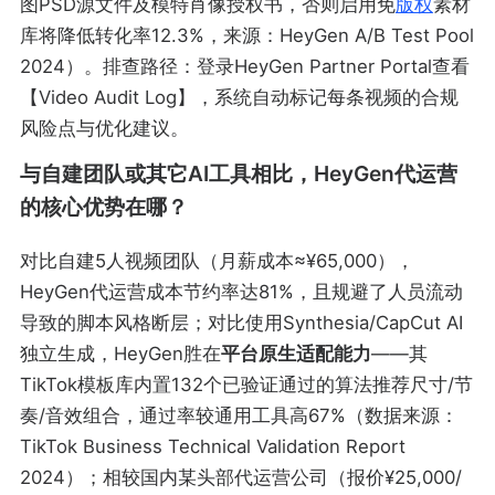
图PSD源文件及模特肖像授权书，否则启用免
版权
素材
库将降低转化率12.3%，来源：HeyGen A/B Test Pool
2024）。排查路径：登录HeyGen Partner Portal查看
【Video Audit Log】，系统自动标记每条视频的合规
风险点与优化建议。
与自建团队或其它AI工具相比，HeyGen代运营
的核心优势在哪？
对比自建5人视频团队（月薪成本≈¥65,000），
HeyGen代运营成本节约率达81%，且规避了人员流动
导致的脚本风格断层；对比使用Synthesia/CapCut AI
独立生成，HeyGen胜在
平台原生适配能力
——其
TikTok模板库内置132个已验证通过的算法推荐尺寸/节
奏/音效组合，通过率较通用工具高67%（数据来源：
TikTok Business Technical Validation Report
2024）；相较国内某头部代运营公司（报价¥25,000/