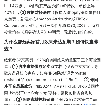
L1-L4四级，L4含动态产品拆解+AR特效，单价上浮
40%）；
③ 数据对接深度
（仅接入Shopify基础事件打
点免费，若需对接Amazon Attribution或TikTok
Conversions API，收取一次性配置费¥3,200）。所有
变量均在《服务确认单》中明示，无后续加价条款。
为什么部分卖家首月效果未达预期？如何快速排
查？
经复盘37家案例，92%的初期效果偏差源于三个可控因
素：
① 脚本未提供原始卖点文档
（仅给中文文案，导
致AI误译核心参数，如将“IP68防水”译为“water
resistant”而非“submersible up to 1.5m”）；
② 未同
步平台最新政策
（如2024年7月起TikTok Shop英国站
禁止出现“Free Shipping”字样，需提前报备合规词
库）；
③ 忽略素材授权链路
（HeyGen要求提供产品