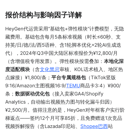
报价结构与影响因子详解
HeyGen代运营采用“基础包+弹性模块”计费模型，无隐
藏费用。基础包含每月5条标准视频（时长≤60秒、支
持英/日/德/法/西5语种、含1轮脚本优化+2轮AI生成迭
代），2024年Q3中国大陆区标准报价为¥12,800/月
（含增值税专用发票）。弹性模块按需叠加：
本地化深
度适配模块
（含
文化禁忌
审核、KOL话术植入、地区热
点嫁接）¥1,800/条；
平台专属规格包
（TikTok竖版
9:16/Amazon主图视频16:9/
TEMU
商品卡3:4）¥900/
条；
数据驱动优化包
（接入卖家GA4/Shopify
Analytics，自动输出视频热力图与转化漏斗归因）
¥2,500/月。值得注意的是，HeyGen对年框客户实行阶
梯返点——签约12个月可享85折，且免费赠送1次竞品
视频拆解报告（含Lazada印尼站、
Shopee
巴西
站