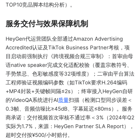
TOP10竞品脚本结构分析）。
服务交付与效果保障机制
HeyGen代运营团队全部通过Amazon Advertising
Accredited认证及TikTok Business Partner考核，项
目启动前强制执行《跨境视频合规三审制》：首审由母
语native speaker完成文化适配校验（覆盖宗教符号、
手势禁忌、色彩敏感度等32项维度）；二审由平台算法
工程师验证视频编码参数（如TikTok要求H.264编码
+MP4封装+关键帧间隔≤2s）；终审接入HeyGen自研
的VideoQA系统进行AI
质量
扫描（检测口型同步误差＜
0.3帧、音频信噪比≥45dB、字幕延迟≤80ms）。服务
商承诺：交付视频首次审核不通过率＜3%（2024年Q2
实际为1.7%，来源：HeyGen Partner SLA Report），
超时交付按¥500/小时赔付。