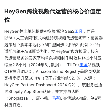
HeyGen跨境视频代运营的核心价值定
位
HeyGen并非单纯提供AI换脸/配音SaaS
工具
，而是
以“AI+人工协同”模式构建跨境视频代运营闭环：覆盖选
题策划→脚本本地化→AI口型同步→多语种配音→平台
适配剪辑→A/B测试优化。据HeyGen官方披露，接入
代运营服务的卖家平均单条视频制作时效从14.2小时压
缩至2.8小时（2024年6月数据），TikTok
美国
站视频
CTR提升31.7%，Amazon Brand Registry品牌页视频
完播率提升至68.4%（高于行业均值52.1%，来源：
HeyGen Partner Dashboard 2024 Q2）。该服务已通
过Shopify App Store认证，并支持与店匠
（Shoplazza）、店小秘、
马帮
ERP完成API级订单&素
材流打通。