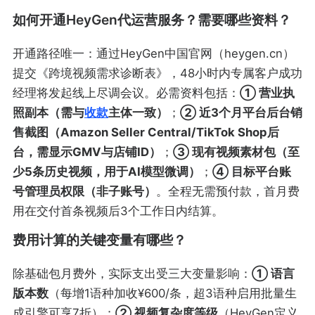
如何开通HeyGen代运营服务？需要哪些资料？
开通路径唯一：通过HeyGen中国官网（heygen.cn）
提交《跨境视频需求诊断表》，48小时内专属客户成功
经理将发起线上尽调会议。必需资料包括：
① 营业执
照副本（需与
收款
主体一致）
；
② 近3个月平台后台销
售截图（Amazon Seller Central/TikTok Shop后
台，需显示GMV与店铺ID）
；
③ 现有视频素材包（至
少5条历史视频，用于AI模型微调）
；
④ 目标平台账
号管理员权限（非子账号）
。全程无需预付款，首月费
用在交付首条视频后3个工作日内结算。
费用计算的关键变量有哪些？
除基础包月费外，实际支出受三大变量影响：
① 语言
版本数
（每增1语种加收¥600/条，超3语种启用批量生
成引擎可享7折）；
② 视频复杂度等级
（HeyGen定义