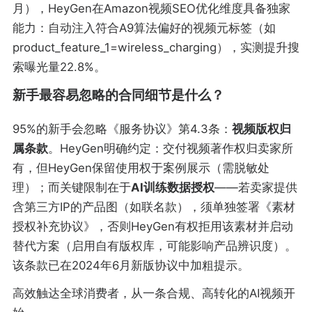
月），HeyGen在Amazon视频SEO优化维度具备独家
能力：自动注入符合A9算法偏好的视频元标签（如
product_feature_1=wireless_charging），实测提升搜
索曝光量22.8%。
新手最容易忽略的合同细节是什么？
95%的新手会忽略《服务协议》第4.3条：
视频版权归
属条款
。HeyGen明确约定：交付视频著作权归卖家所
有，但HeyGen保留使用权于案例展示（需脱敏处
理）；而关键限制在于
AI训练数据授权
——若卖家提供
含第三方IP的产品图（如联名款），须单独签署《素材
授权补充协议》，否则HeyGen有权拒用该素材并启动
替代方案（启用自有版权库，可能影响产品辨识度）。
该条款已在2024年6月新版协议中加粗提示。
高效触达全球消费者，从一条合规、高转化的AI视频开