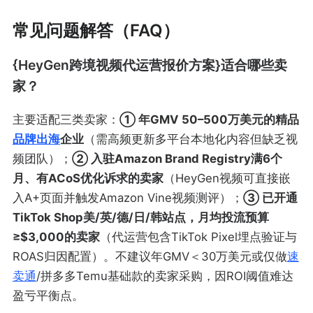
常见问题解答（FAQ）
{HeyGen跨境视频代运营报价方案}适合哪些卖
家？
主要适配三类卖家：
① 年GMV 50–500万美元的精品
品牌出海
企业
（需高频更新多平台本地化内容但缺乏视
频团队）；
② 入驻Amazon Brand Registry满6个
月、有ACoS优化诉求的卖家
（HeyGen视频可直接嵌
入A+页面并触发Amazon Vine视频测评）；
③ 已开通
TikTok Shop美/英/德/日/韩站点，月均投流预算
≥$3,000的卖家
（代运营包含TikTok Pixel埋点验证与
ROAS归因配置）。不建议年GMV＜30万美元或仅做
速
卖通
/拼多多Temu基础款的卖家采购，因ROI阈值难达
盈亏平衡点。