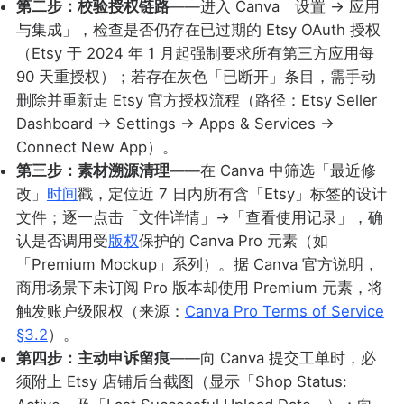
第二步：校验授权链路
——进入 Canva「设置 → 应用
与集成」，检查是否仍存在已过期的 Etsy OAuth 授权
（Etsy 于 2024 年 1 月起强制要求所有第三方应用每
90 天重授权）；若存在灰色「已断开」条目，需手动
删除并重新走 Etsy 官方授权流程（路径：Etsy Seller
Dashboard → Settings → Apps & Services →
Connect New App）。
第三步：素材溯源清理
——在 Canva 中筛选「最近修
改」
时间
戳，定位近 7 日内所有含「Etsy」标签的设计
文件；逐一点击「文件详情」→「查看使用记录」，确
认是否调用受
版权
保护的 Canva Pro 元素（如
「Premium Mockup」系列）。据 Canva 官方说明，
商用场景下未订阅 Pro 版本却使用 Premium 元素，将
触发账户级限权（来源：
Canva Pro Terms of Service
§3.2
）。
第四步：主动申诉留痕
——向 Canva 提交工单时，必
须附上 Etsy 店铺后台截图（显示「Shop Status: