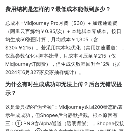
费用结构是怎样的？最低成本能做到多少？
总成本=Midjourney Pro月费（$30）+ 加速通道费
（阿里云百炼约￥0.85/次）+ 本地脚本零成本。按日
均生成50张图计算，月均成本￥1,305（含
$30≈￥215）。若采用纯本地优化（禁用加速通道），
仅靠参数优化+脚本处理，月成本可压至￥215（仅
Midjourney订阅费），但生成失败率回升至12%（据
2024年6月327家卖家抽样统计）。
为什么有时生成成功却无法上传？后台无错误提
示？
这是最典型的“伪卡顿”：Midjourney返回200状态码表
示生成成功，但Shopee后台静默拦截。根本原因有
三：① PNG含Alpha通道（透明背景），Shopee仅接