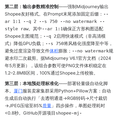
第二层：输出参数精准控制
——强制Midjourney输出
Shopee友好格式。在Prompt末尾添加固定后缀：
--
ar 1:1 --q 2 --s 750 --no watermark --
style raw
。其中
--ar 1:1
确保正方形构图适配
Shopee主图规范；
--q 2
启用快速模式（非高清模
式）降低GPU负载；
--s 750
将风格化强度降至中等，
避免过度渲染导致文件
体积
膨胀；
--no watermark
规
避水印二次裁剪。据Midjourney V6.1官方文档（2024
年5月更新），该组合参数可使PNG文件体积稳定在
1.2–2.8MB区间，100%通过Shopee上传校验。
第三层：本地预处理标准化
——部署轻量级自动化脚
本。
厦门
服装卖家集群采用Python+Pillow方案：自动
生成后自动执行「去透明通道→RGB转码→尺寸裁切
→JPEG压缩至85%
质量
」四步操作，单图处理耗时
<0.8秒。GitHub开源项目
shopee-mj-