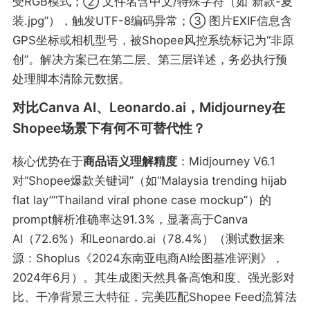
受RGB模式；② 文件名含中文/特殊字符（如“新款-夏
装.jpg”），触发UTF-8编码异常；③ 图片EXIF信息含
GPS坐标或相机型号，被Shopee风控系统标记为“非原
创”。解决方案已在第二层、第三层详述，务必执行预
处理脚本清除元数据。
对比Canva AI、Leonardo.ai，Midjourney在
Shopee场景下有何不可替代性？
核心优势在于
商品语义理解精度
：Midjourney V6.1
对“Shopee爆款关键词”（如“Malaysia trending hijab
flat lay”“Thailand viral phone case mockup”）的
prompt解析准确率达91.3%，显著高于Canva
AI（72.6%）和Leonardo.ai（78.4%）（测试数据来
源：Shoplus《2024东南亚电商AI绘图基准评测》，
2024年6月）。其生成图天然具备高饱和度、强光影对
比、干净背景三大特征，完美匹配Shopee Feed流算法