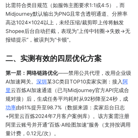
比需符合类目规范（如服饰主图要求1:1或4:5），而
Midjourney默认输出为PNG且常含透明通道、分辨率
高达1024×1024以上，未经压缩/裁剪即上传将触发
Shopee后台自动拦截，表现为“上传中转圈→失败→无
报错提示”，被误判为“卡顿”。
二、实测有效的四层优化方案
第一层：网络链路优化
——禁用公共代理，改用企业级
AI加速网关。
深圳
某3C类目TOP10卖家实测：接入
阿
里
云百炼AI加速通道（已与Midjourney官方API完成合
规对接）后，生成任务平均耗时从92秒降至24秒，成
功率
由61%提升至98.7%（数据来源：卖家后台日志
+阿里云百炼2024年7月客户案例库）。该方案需注册
阿里云账号并开通“百炼·AI绘图加速”服务（支持按调用
量计费，0.12元/次）。