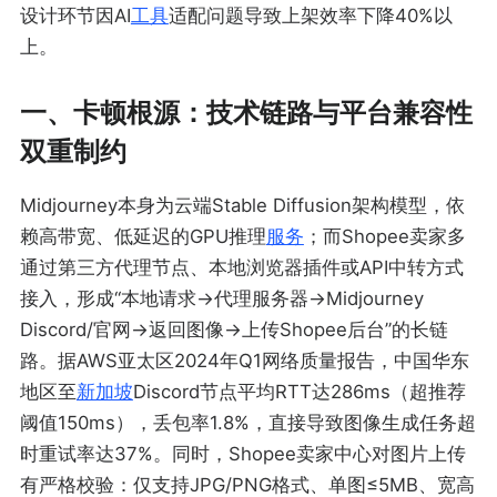
设计环节因AI
工具
适配问题导致上架效率下降40%以
上。
一、卡顿根源：技术链路与平台兼容性
双重制约
Midjourney本身为云端Stable Diffusion架构模型，依
赖高带宽、低延迟的GPU推理
服务
；而Shopee卖家多
通过第三方代理节点、本地浏览器插件或API中转方式
接入，形成“本地请求→代理服务器→Midjourney
Discord/官网→返回图像→上传Shopee后台”的长链
路。据AWS亚太区2024年Q1网络质量报告，中国华东
地区至
新加坡
Discord节点平均RTT达286ms（超推荐
阈值150ms），丢包率1.8%，直接导致图像生成任务超
时重试率达37%。同时，Shopee卖家中心对图片上传
有严格校验：仅支持JPG/PNG格式、单图≤5MB、宽高