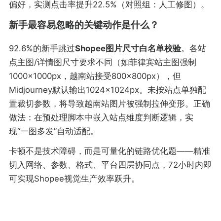
偏好，实测点击率提升22.5%（对照组：人工修图）。
新手最容易忽略的关键动作是什么？
92.6%的新手跳过
Shopee图片尺寸白名单校验
。各站
点主图/详情图尺寸要求不同（如菲律宾站主图强制
1000×1000px，越南站接受800×800px），但
Midjourney默认输出1024×1024px。未按站点单独配
置裁切参数，将导致越南站图片被强制拉伸变形。正确
做法：在预处理脚本中嵌入站点维度判断逻辑，实
现“一图多发”自动适配。
卡顿不是技术障碍，而是可量化的链路优化题——精准
切入网络、参数、格式、平台四层协同点，72小时内即
可实现Shopee视觉生产效率跃升。