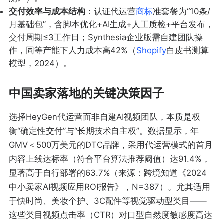
交付效率与成本结构
：认证代运营
商标
准套餐为“10条/
月基础包”，含脚本优化+AI生成+人工质检+平台发布，
交付周期≤3工作日；Synthesia企业版需自建团队操
作，同等产能下人力成本高42%（
Shopify
白皮书测算
模型，2024）。
中国卖家落地的关键决策因子
选择HeyGen代运营而非自建AI视频团队，本质是权
衡“确定性交付”与“长期技术自主权”。数据显示，年
GMV＜500万美元的DTC品牌，采用代运营模式的首月
内容上线达标率（符合平台算法推荐阈值）达91.4%，
显著高于自行部署的63.7%（来源：跨境知道《2024
中小卖家AI视频应用ROI报告》，N=387）。尤其适用
于快时尚、美妆个护、3C配件等视觉驱动型类目——
这些类目视频点击率（CTR）对口型自然度敏感度高达