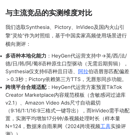
与主流竞品的实测维度对比
我们选取Synthesia、Pictory、InVideo及国内火山引
擎“灵绘”作为对照组，基于中国卖家高频使用场景进行
横向测评：
多语种本地化能力
：HeyGen代运营支持中→英/西/法/
德/日/韩/阿/葡8语种原生口型驱动（无需后期剪辑），
Synthesia仅支持6语种且日语、
阿拉
伯语唇形匹配偏差
＞0.3秒；Pictory依赖第三方TTS，无唇形同步功能。
跨境平台合规适配
：HeyGen代运营方案预置TikTok
Creator Marketplace内容规范模板（含敏感词过滤库
v2.1）、Amazon Video Ads尺寸自动裁切
（9:16/1:1/16:9三格式一键导出），而InVideo需手动配
置，实测平均增加17分钟/条视频处理时长（样本量
N=124，数据来自雨果网《2024跨境视频
工具
实操评
测》）。