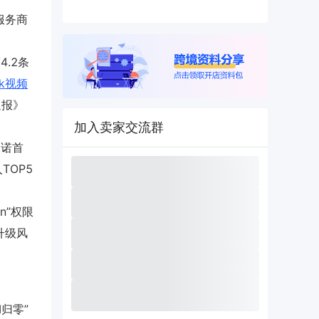
服务商
4.2条
ok视频
通报》
加入卖家交流群
承诺首
TOP5
in”权限
升级风
归零”