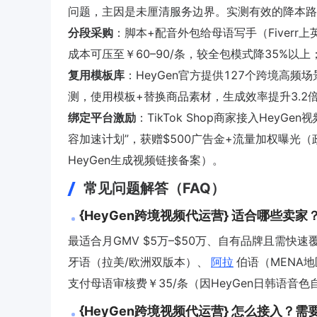
问题，主因是未厘清服务边界。实测有效的降本路
分段采购
：脚本+配音外包给母语写手（Fiverr上
成本可压至￥60–90/条，较全包模式降35%以上
复用模板库
：HeyGen官方提供127个跨境高频场
测，使用模板+替换商品素材，生成效率提升3.2倍，
绑定平台激励
：TikTok Shop商家接入HeyGe
容加速计划”，获赠$500广告金+流量加权曝光（政策有效
HeyGen生成视频链接备案）。
常见问题解答（FAQ）
{HeyGen跨境视频代运营} 适合哪些卖
最适合月GMV $5万–$50万、自有品牌且需快
牙语（拉美/欧洲双版本）、
阿拉
伯语（MENA
支付母语审核费￥35/条（因HeyGen日韩语音色
{HeyGen跨境视频代运营} 怎么接入？