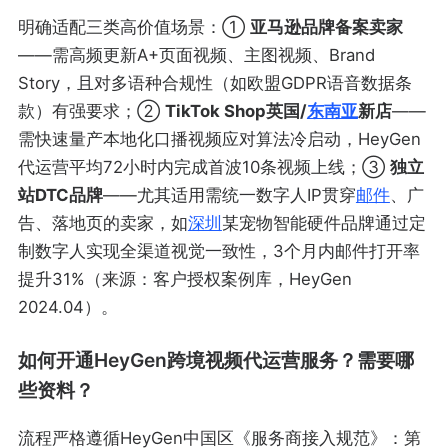
明确适配三类高价值场景：①
亚马逊品牌备案卖家
——需高频更新A+页面视频、主图视频、Brand
Story，且对多语种合规性（如欧盟GDPR语音数据条
款）有强要求；②
TikTok Shop英国/
东南亚
新店
——
需快速量产本地化口播视频应对算法冷启动，HeyGen
代运营平均72小时内完成首波10条视频上线；③
独立
站DTC品牌
——尤其适用需统一数字人IP贯穿
邮件
、广
告、落地页的卖家，如
深圳
某宠物智能硬件品牌通过定
制数字人实现全渠道视觉一致性，3个月内邮件打开率
提升31%（来源：客户授权案例库，HeyGen
2024.04）。
如何开通HeyGen跨境视频代运营服务？需要哪
些资料？
流程严格遵循HeyGen中国区《服务商接入规范》：第