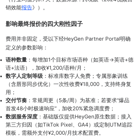
销效能
报告
》）。
影响最终报价的四大刚性因子
费用并非固定，受以下经HeyGen Partner Portal明确
定义的参数影响：
语种数量
：每增加1个目标市场语种（如英语→英语+德
语+法语），加收¥1,200/语种/月；
数字人定制等级
：标准库数字人免费；专属形象训练
（含唇形同步优化）一次性收费¥18,000，支持终身复
用；
交付节奏
：常规周更（5条/周）为基准；若要求“爆品
首发48小时极速响应”，加收20%紧急调度费；
数据服务深度
：基础版仅提供HeyGen原生数据；接入
第三方归因（如TikTok Pixel、GA4）或定制UTM追踪
模板，需额外支付¥2,000/月技术配置费。