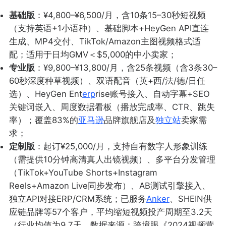
基础版
：¥4,800–¥6,500/月，含10条15–30秒短视频
（支持英语+1小语种）、基础脚本+HeyGen API直连
生成、MP4交付、TikTok/Amazon主图视频格式适
配；适用于日均GMV＜$5,000的中小卖家；
专业版
：¥9,800–¥13,800/月，含25条视频（含3条30–
60秒深度种草视频）、双语配音（英+西/法/德/日任
选）、HeyGen Ent
erp
rise账号接入、自动字幕+SEO
关键词嵌入、周度数据看板（播放完成率、CTR、跳失
率）；覆盖83%的
亚马逊
品牌旗舰店及
独立站
卖家需
求；
定制版
：起订¥25,000/月，支持自有数字人形象训练
（需提供10分钟高清真人出镜视频）、多平台分发管理
（TikTok+YouTube Shorts+Instagram
Reels+Amazon Live同步发布）、AB测试引擎接入、
独立API对接ERP/CRM系统；已服务
Anker
、SHEIN供
应链品牌等57个客户，平均缩短视频投产周期至3.2天
（行业均值为9.7天，数据来源：跨境眼《2024视频营