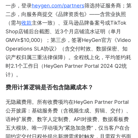
一步，登录
heygen.com/partners
筛选持证服务商；第
二步，向服务商提交《品牌资质包》——含营业执照
（需与
收款
主体一致）、亚马逊品牌备案号或TikTok
Shop店铺后台截图、近3个月店铺流水证明（单月
GMV≥$10,000）；第三步，签署HeyGen官方《Video
Operations SLA协议》（含交付时效、数据保密、知
识产权归属三重法律保障）。全程线上化，平均签约耗
时2.1个工作日（HeyGen Partner Portal 2024 Q2统
计）。
费用计算逻辑是否包含隐藏成本？
无隐藏费用。所有收费项均在HeyGen Partner Portal
公开披露：基础服务费（含视频生成、剪辑、交付）、
语种扩展费、数字人定制费、API对接费、数据看板费
五大模块。唯一浮动项为“紧急加急费”，仅当客户在合
同约定交付日程外提出新增需求时触发，且需双方书面