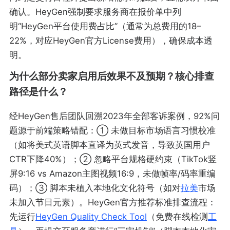
确认。HeyGen强制要求服务商在报价单中列
明“HeyGen平台使用费占比”（通常为总费用的18–
22%，对应HeyGen官方License费用），确保成本透
明。
为什么部分卖家启用后效果不及预期？核心排查
路径是什么？
经HeyGen售后团队回溯2023年全部客诉案例，92%问
题源于前端策略错配：① 未做目标市场语言习惯校准
（如将美式英语脚本直译为英式发音，导致英国用户
CTR下降40%）；② 忽略平台规格硬约束（TikTok竖
屏9:16 vs Amazon主图视频16:9，未做帧率/码率重编
码）；③ 脚本未植入本地化文化符号（如对
拉美
市场
未加入节日元素）。HeyGen官方推荐标准排查流程：
先运行
HeyGen Quality Check Tool
（免费在线检测
工