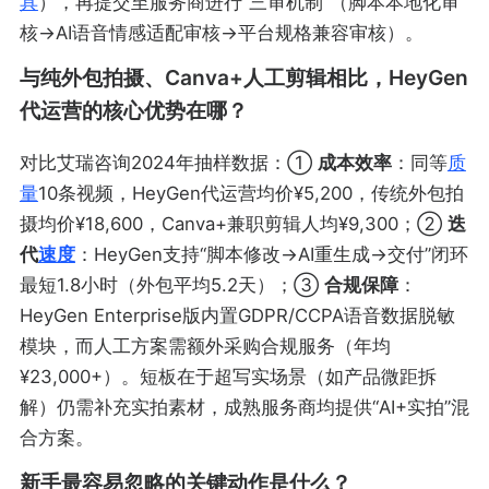
具
），再提交至服务商进行“三审机制”（脚本本地化审
核→AI语音情感适配审核→平台规格兼容审核）。
与纯外包拍摄、Canva+人工剪辑相比，HeyGen
代运营的核心优势在哪？
对比艾瑞咨询2024年抽样数据：①
成本效率
：同等
质
量
10条视频，HeyGen代运营均价¥5,200，传统外包拍
摄均价¥18,600，Canva+兼职剪辑人均¥9,300；②
迭
代
速度
：HeyGen支持“脚本修改→AI重生成→交付”闭环
最短1.8小时（外包平均5.2天）；③
合规保障
：
HeyGen Enterprise版内置GDPR/CCPA语音数据脱敏
模块，而人工方案需额外采购合规服务（年均
¥23,000+）。短板在于超写实场景（如产品微距拆
解）仍需补充实拍素材，成熟服务商均提供“AI+实拍”混
合方案。
新手最容易忽略的关键动作是什么？