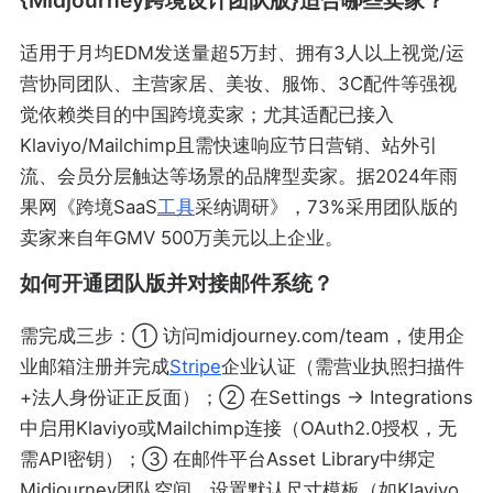
{Midjourney跨境设计团队版}适合哪些卖家？
适用于月均EDM发送量超5万封、拥有3人以上视觉/运
营协同团队、主营家居、美妆、服饰、3C配件等强视
觉依赖类目的中国跨境卖家；尤其适配已接入
Klaviyo/Mailchimp且需快速响应节日营销、站外引
流、会员分层触达等场景的品牌型卖家。据2024年雨
果网《跨境SaaS
工具
采纳调研》，73%采用团队版的
卖家来自年GMV 500万美元以上企业。
如何开通团队版并对接邮件系统？
需完成三步：① 访问midjourney.com/team，使用企
业邮箱注册并完成
Stripe
企业认证（需营业执照扫描件
+法人身份证正反面）；② 在Settings → Integrations
中启用Klaviyo或Mailchimp连接（OAuth2.0授权，无
需API密钥）；③ 在邮件平台Asset Library中绑定
Midjourney团队空间，设置默认尺寸模板（如Klaviyo