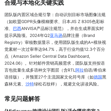
合规与本地化关键实践
团队版内置区域合规引擎：自动识别目标市场图像法规
（如欧盟GDPR头像模糊要求、日本JIS Z 8305色彩标
准、
巴西
ANVISA产品标注规范），并在生成界面实时
提示风险项。2024年Q2
亚马逊
品牌注册（Brand
Registry）审核数据显示，使用团队版生成的A+模块视
觉素材一次过审率达94.7%，高于行业均值12.3个百分
点（Amazon Seller Central Data Dashboard,
2024.06）。针对邮件营销高频需求，团队版支持按语
言包批量生成多语种文字图层（含RTL
阿拉
伯语/希伯来
语排版），并预置27个主流国家文化符号库（如
德国
黑
森林元素、
沙特
绿松石纹样），规避文化误读风险。
常见问题解答