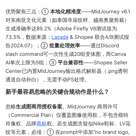
优势聚焦三点：①
本地化精准度
——MidJourney v6.1
对东南亚文化元素（如泰国寺庙纹样、越南奥黛剪裁）
生成准确率达89.2%（Adobe Firefly V6测试值为
73.5%，数据来源：
Lazada
& Shopee 联合A/B测试报
告2024.07）；②
批量处理效率
——通过Discord
slash command可一次性生成20组变体图，而Canva
AI单次上限为5组；③
平台兼容性
——Shopee Seller
Center已内置MidJourney输出格式解析器（.png透明
通道自动补白），无需手动PS处理。
新手最容易忽略的关键合规动作是什么？
忽略
生成图商用授权备案
。MidJourney 商用许可
（Commercial Plan）仅覆盖图像使用权，不包含模特
肖像权、品牌
商标
权。若生成图含疑似Nike鞋标、LV花
纹等元素，必须：① 在prompt中添加“no brand logo,