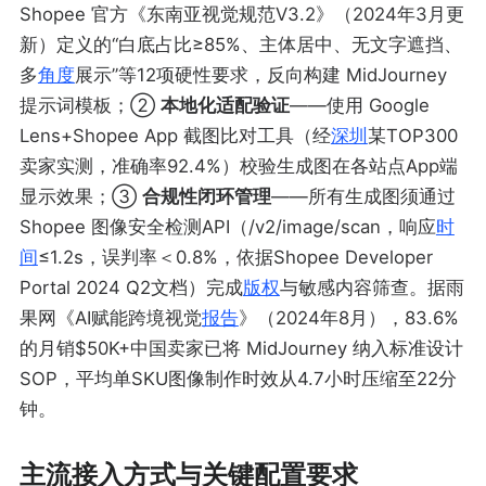
Shopee 官方《东南亚视觉规范V3.2》（2024年3月更
新）定义的“白底占比≥85%、主体居中、无文字遮挡、
多
角度
展示”等12项硬性要求，反向构建 MidJourney
提示词模板；②
本地化适配验证
——使用 Google
Lens+Shopee App 截图比对工具（经
深圳
某TOP300
卖家实测，准确率92.4%）校验生成图在各站点App端
显示效果；③
合规性闭环管理
——所有生成图须通过
Shopee 图像安全检测API（/v2/image/scan，响应
时
间
≤1.2s，误判率＜0.8%，依据Shopee Developer
Portal 2024 Q2文档）完成
版权
与敏感内容筛查。据雨
果网《AI赋能跨境视觉
报告
》（2024年8月），83.6%
的月销$50K+中国卖家已将 MidJourney 纳入标准设计
SOP，平均单SKU图像制作时效从4.7小时压缩至22分
钟。
主流接入方式与关键配置要求