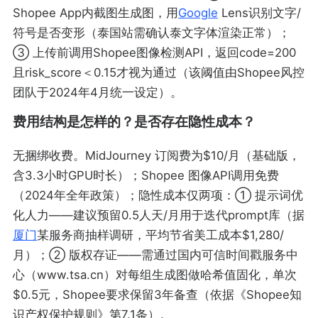
Shopee App内截图生成图，用
Google
Lens识别文字/
符号是否变形（泰国站需确认泰文字体渲染正常）；
③ 上传前调用Shopee图像检测API，返回code=200
且risk_score＜0.15才视为通过（该阈值由Shopee风控
团队于2024年4月统一设定）。
费用结构是怎样的？是否存在隐性成本？
无捆绑收费。MidJourney 订阅费为$10/月（基础版，
含3.3小时GPU时长）；Shopee 图像API调用免费
（2024年全年政策）；隐性成本仅两项：① 提示词优
化人力——建议预留0.5人天/月用于迭代prompt库（据
厦门
某服务商抽样调研，平均节省美工成本$1,280/
月）；② 版权存证——需通过国内可信时间戳服务中
心（www.tsa.cn）对每组生成图做哈希值固化，单次
$0.5元，Shopee要求保留3年备查（依据《Shopee知
识产权保护规则》第7.1条）。