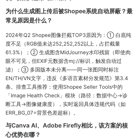
为什么生成图上传后被Shopee系统自动屏蔽？最
常见原因是什么？
2024年Q2 Shopee图像拦截TOP3原因为：① 白底纯
度不足（RGB值未达252,252,252以上，占拦截量
61.3%）；② 生成图含MidJourney水印残留（即使肉
眼不可见，但EXIF元数据含mj://标识，触发自动过
滤）；③ 多国版本未分离——同一张图同时标注
EN/TH/VN文字，违反《多语言素材分发规范》第3.4
条。排查工具推荐：使用Shopee Seller Tools中的
「Image Health Check」模块（路径：数据中心→诊
断工具→图像健康度），实时返回具体违规代码（如
ERR_BG_07=背景色差超标）。
与Canva AI、Adobe Firefly相比，该方案的核
心优势在哪？