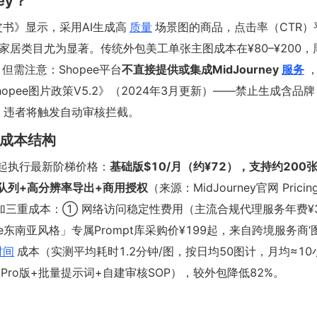
ey？
书》显示，采用AI生成高
质量
场景图的商品，点击率（CTR）
、家居类目尤为显著。传统外包美工单张主图成本在¥80–¥200，
。但需注意：Shopee平台
不直接提供或集成MidJourney
服务
pee图片政策V5.2》（2024年3月更新）——禁止生成含品牌
，违者将触发自动审核拦截。
真实成本结构
7月起执行最新阶梯价格：
基础版$10/月（约¥72），支持约200
速队列+高分辨率导出+商用授权
（来源：MidJourney官网 Pricin
需叠加三重成本：① 网络访问稳定性费用（主流合规代理服务年费¥3
e东南亚风格」专属Prompt库采购价¥199起，来自跨境服务商‘
时间
成本（实测平均耗时1.2分钟/图，按日均50图计，月均≈10
Pro版+批量提示词+自建审核SOP），较外包降低82%。