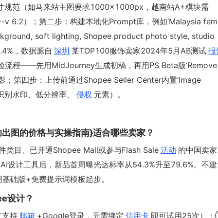
规范（如马来站主图要求1000×1000px，越南站A+模块需
1 --v 6.2）；第二步：构建本地化Prompt库，例如‘Malaysia fem
kground, soft lighting, Shopee product photo style, studio
2.4%，数据源自
深圳
某TOP100服饰卖家2024年5月AB测试
报
’双校验流程——先用MidJourney生成初稿，再用PS Beta版‘Remove
字/阴影；第四步：上传前通过Shopee Seller Center内置‘Image
自动识别水印、低分辨率、
侵权
元素）。
ey辅助出图的价格与实操指南}适合哪些卖家？
已开通Shopee Mall或参与Flash Sale
活动
的中国卖家
用AI设计工具后，新品首周曝光达标率从54.3%升至79.6%。不
先用基础版+免费提示词模板起步。
ee设计？
（支持
邮箱
+Google登录，无需绑定
信用卡
即可试用25次）；