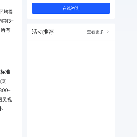
在线咨询
平均提
周期3–
，所有
活动推荐
查看更多
张标准
g页
00–
图灵视
小