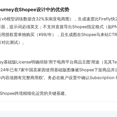
idJourney在Shopee设计中的优劣势
模型训练数据含32%东南亚电商图），生成速度比Firefly快2
面，提示词必须英文；不支持直接导出Shopee指定格式（如P
商用授权需单独购买（¥99/年），且生成图在Shopee马来站CT
年6月对比测试）。
ey基础版License明确排除‘用于电商平台商品主图’用途（见其Term
该权利。2024年已有7家中国卖家因使用基础版图像被Shopee下架商品
内容须拥有完整商用权’。务必在账户设置中确认Subscription P
hopee跨境精细化运营的关键基建。