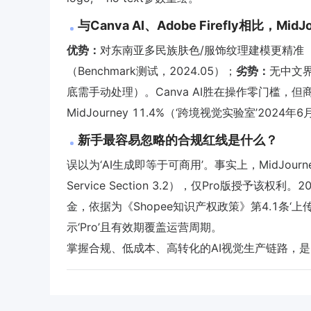
与Canva AI、Adobe Firefly相比，M
优势：
对东南亚多民族肤色/服饰纹理建模更精准（v6
（Benchmark测试，2024.05）；
劣势：
无中文界
底需手动处理）。Canva AI胜在操作零门槛，但
MidJourney 11.4%（‘跨境视觉实验室’2024
新手最容易忽略的合规红线是什么？
误以为‘AI生成即等于可商用’。事实上，MidJourn
Service Section 3.2），仅Pro版授予
金，依据为《Shopee知识产权政策》第4.1条‘上传
示‘Pro’且有效期覆盖运营周期。
掌握合规、低成本、高转化的AI视觉生产链路，是S