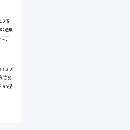
.3倍
NG透明
R低于
s of
并冻结资
lan显