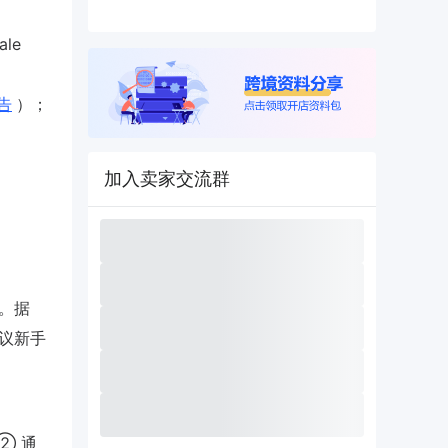
ale
告
）；
加入卖家交流群
。据
建议新手
② 通