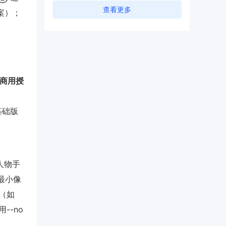
查看更多
备案）；
、商用授
基础版
 人物手
达最小像
码（如
用--no