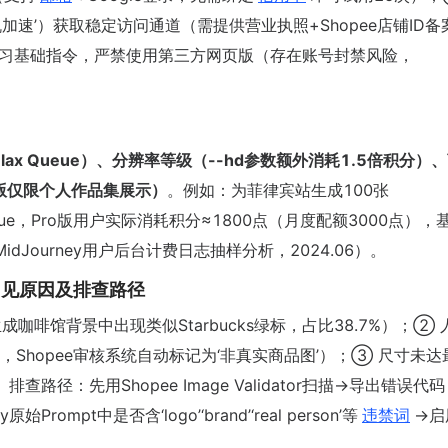
云帆加速’）获取稳定访问通道（需提供营业执照+Shopee店铺ID
s频道学习基础指令，严禁使用第三方网页版（存在账号封禁风险，
s Relax Queue）、分辨率等级（--hd参数额外消耗1.5倍积分）
础版仅限个人作品集展示）
。例如：为菲律宾站生成100张
 Queue，Pro版用户实际消耗积分≈1800点（月度配额3000点），
dJourney用户后台计费日志抽样分析，2024.06）。
常见原因及排查路径
生成咖啡馆背景中出现类似Starbucks绿标，占比38.7%）；②
.2%，Shopee审核系统自动标记为‘非真实商品图’）；③ 尺寸未
查路径：先用Shopee Image Validator扫描→导出错误代
Prompt中是否含‘logo’‘brand’‘real person’等
违禁词
→启