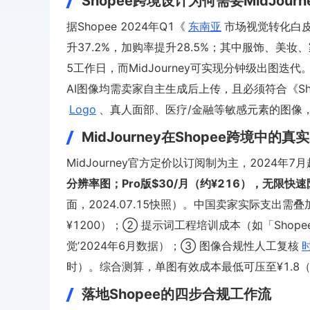
Shopee跨境设计为何需要MidJourn
据Shopee 2024年Q1《
东南亚
市场视觉转化白皮
升37.2%，加购率提升28.5%；其中服饰、美妆
5工作日，而MidJourney可实现分钟级出图迭代
AI图像均需卖家自主生成后上传，且必须符合《Sho
Logo
、真人面部、医疗/金融等敏感元素的图像
MidJourney在Shopee跨境中的
MidJourney官方定价以订阅制为主，2024年
分辨率图；Pro版$30/月（约¥216），无限快
面，2024.07.15快照）。中国卖家实际支出
¥1200）；② 提示词工程培训成本（如「Shope
觉’2024年6月数据）；③ 图像合规性人工复核
时）。综合测算，单图有效成本最低可压至¥1.8（
落地Shopee的四步合规工作流