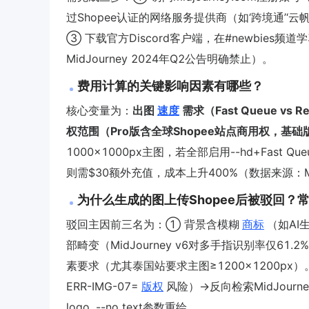
过Shopee认证的网络服务提供商（如‘跨境通’‘
③ 下载官方Discord客户端，在#newbie
MidJourney 2024年Q2公告明确禁止）。
费用计算的关键影响因素有哪些？
核心变量为：
出图
速度
需求（Fast Queue v
权范围（Pro版含全球Shopee站点商用权，基
1000×1000px主图，若全部启用--hd+Fast
则需$30额外充值，成本上升400%（数据来源：Mi
为什么生成的图上传Shopee后被驳回？
驳回主因前三名为：① 背景含模糊
商标
（如AI
部畸变（MidJourney v6对多手指识别率仅61
素要求（尤其泰国站要求主图≥1200×1200px）。排
ERR-IMG-07=
版权
风险）→反向检索MidJourney原始
logo, --no text参数重绘。