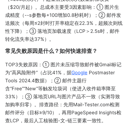
（$20/月起）。总成本主要受3因素影响：① 图片生
成精度（--s参数每+100增加0.8秒耗时）；② 邮件发
送频次（每周≤2封时打开率稳定在22.3%，超频次则线
性下降）；③ 落地页加载速度（LCP＞2.5s时，邮件
转化流失率达37%）。
常见失败原因是什么？如何快速排查？
TOP3失败原因：① 图片未压缩导致邮件被Gmail标记
为“高风险附件”（占比41%，据
Google
Postmaster
Tools 2024.4数据）；② 邮件主题行
含“Free”“New”等触发垃圾词（使进入收件箱率降至
33%）；③ 落地页URL与图片产品不一致（实测导致
加购率归零）。排查路径：先用Mail-Tester.com检测
邮件评分（目标≥9/10），再用PageSpeed Insights检
查LCP，最后人工核验图-文-链三要素一致性。