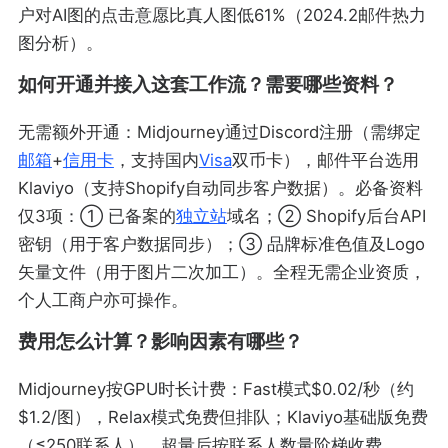
户对AI图的点击意愿比真人图低61%（2024.2邮件热力
图分析）。
如何开通并接入这套工作流？需要哪些资料？
无需额外开通：Midjourney通过Discord注册（需绑定
邮箱
+
信用卡
，支持国内
Visa
双币卡），邮件平台选用
Klaviyo（支持Shopify自动同步客户数据）。必备资料
仅3项：① 已备案的
独立站
域名；② Shopify后台API
密钥（用于客户数据同步）；③ 品牌标准色值及Logo
矢量文件（用于图片二次加工）。全程无需企业资质，
个人工商户亦可操作。
费用怎么计算？影响因素有哪些？
Midjourney按GPU时长计费：Fast模式$0.02/秒（约
$1.2/图），Relax模式免费但排队；Klaviyo基础版免费
（≤250联系人），超量后按联系人数量阶梯收费