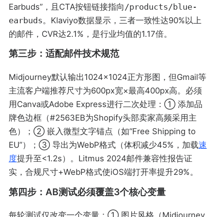
Earbuds”，且CTA按钮链接指向
/products/blue-
earbuds
。Klaviyo数据显示，三者一致性达90%以上
的邮件，CVR达2.1%，是行业均值的1.17倍。
第三步：适配邮件技术规范
Midjourney默认输出1024×1024正方形图，但Gmail等
主流客户端推荐尺寸为600px宽×最高400px高。必须
用Canva或Adobe Express进行二次处理：① 添加品
牌色边框（#2563EB为Shopify头部卖家高频采用主
色）；② 嵌入微型文字锚点（如“Free Shipping to
EU”）；③ 导出为WebP格式（体积减少45%，加载
速
度
提升至<1.2s）。Litmus 2024邮件兼容性报告证
实，合规尺寸+WebP格式使iOS端打开率提升29%。
第四步：AB测试必须覆盖3个核心变量
每轮测试仅改变一个变量：① 图片风格（Midjourney