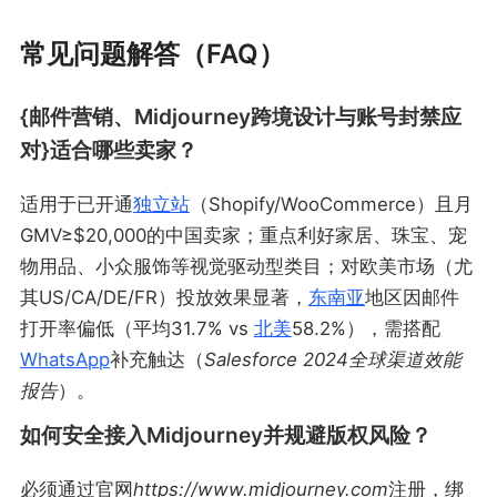
常见问题解答（FAQ）
{邮件营销、Midjourney跨境设计与账号封禁应
对}适合哪些卖家？
适用于已开通
独立站
（Shopify/WooCommerce）且月
GMV≥$20,000的中国卖家；重点利好家居、珠宝、宠
物用品、小众服饰等视觉驱动型类目；对欧美市场（尤
其US/CA/DE/FR）投放效果显著，
东南亚
地区因邮件
打开率偏低（平均31.7% vs
北美
58.2%），需搭配
WhatsApp
补充触达（
Salesforce 2024全球渠道效能
报告
）。
如何安全接入Midjourney并规避版权风险？
必须通过官网
https://www.midjourney.com
注册，绑