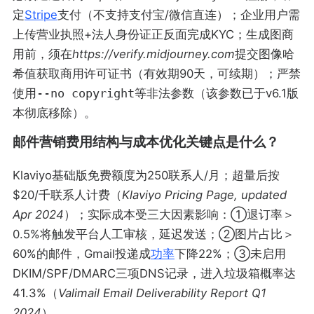
定
Stripe
支付（不支持支付宝/微信直连）；企业用户需
上传营业执照+法人身份证正反面完成KYC；生成图商
用前，须在
https://verify.midjourney.com
提交图像哈
希值获取商用许可证书（有效期90天，可续期）；严禁
使用
--no copyright
等非法参数（该参数已于v6.1版
本彻底移除）。
邮件营销费用结构与成本优化关键点是什么？
Klaviyo基础版免费额度为250联系人/月；超量后按
$20/千联系人计费（
Klaviyo Pricing Page, updated
Apr 2024
）；实际成本受三大因素影响：①退订率＞
0.5%将触发平台人工审核，延迟发送；②图片占比＞
60%的邮件，Gmail投递成
功率
下降22%；③未启用
DKIM/SPF/DMARC三项DNS记录，进入垃圾箱概率达
41.3%（
Valimail Email Deliverability Report Q1
2024
）。