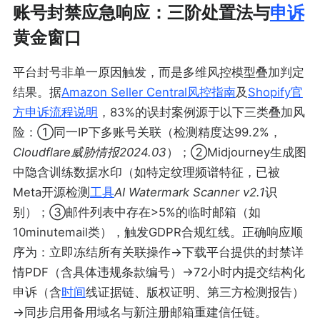
账号封禁应急响应：三阶处置法与
申诉
黄金窗口
平台封号非单一原因触发，而是多维风控模型叠加判定
结果。据
Amazon Seller Central风控指南
及
Shopify官
方申诉流程说明
，83%的误封案例源于以下三类叠加风
险：①同一IP下多账号关联（检测精度达99.2%，
Cloudflare威胁情报2024.03
）；②Midjourney生成图
中隐含训练数据水印（如特定纹理频谱特征，已被
Meta开源检测
工具
AI Watermark Scanner v2.1
识
别）；③邮件列表中存在>5%的临时邮箱（如
10minutemail类），触发GDPR合规红线。正确响应顺
序为：立即冻结所有关联操作→下载平台提供的封禁详
情PDF（含具体违规条款编号）→72小时内提交结构化
申诉（含
时间
线证据链、版权证明、第三方检测报告）
→同步启用备用域名与新注册邮箱重建信任链。