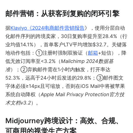
邮件营销：从获客到复购的闭环引擎
据
Klaviyo《2024电商邮件营销
报告
》，使用分层自动
化邮件序列的跨境卖家，30日复购率提升至28.4%（行
业均值14.1%），首单客户LTV平均增加$32.7。关键落
地动作包括：①注册时强制双验证（
邮箱
+短信），降
低无效订阅率至<3.2%（
Mailchimp 2024数据基
准
）；②弃购邮件需在1小时内触发，打开率达
52.3%，远高于24小时后发送的29.8%；③邮件图文
字体必须≥14px且可缩放，否则在iOS Mail中将被苹果
系统自动降权（
Apple Mail Privacy Protection官方技
术文档v3.2
）。
Midjourney跨境设计：高效、合规、
可商用的视觉生产方案