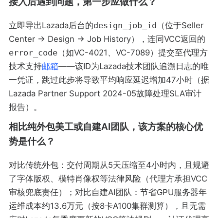
接入后遇到问题，第一步应做什么？
立即导出Lazada后台的
design_job_id
（位于Seller
Center → Design → Job History），连同VCC返回的
error_code
（如VC-4021、VC-7089）提交至代理方
技术支持
邮箱
——该ID为Lazada技术团队追溯日志的唯
一凭证，跳过此步将导致平均响应延迟增加47小时（据
Lazada Partner Support 2024-05故障处理SLA审计
报告）。
相比纯外包美工或自建AI团队，该方案的核心优
势是什么？
对比传统外包：交付周期从5天压缩至4小时内，且规避
了字体版权、模特肖像权等法律风险（代理方承担VCC
审核兜底责任）；对比自建AI团队：节省GPU服务器年
运维成本约13.6万元（按8卡A100集群测算），且无需