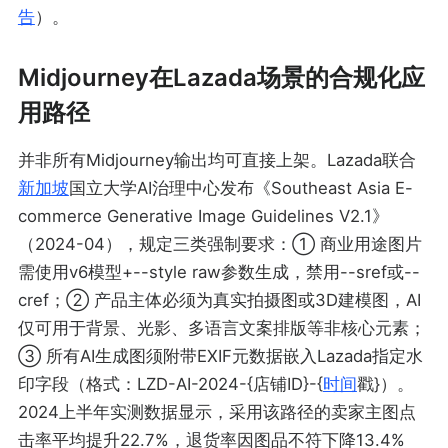
告
）。
Midjourney在Lazada场景的合规化应
用路径
并非所有Midjourney输出均可直接上架。Lazada联合
新加坡
国立大学AI治理中心发布《Southeast Asia E-
commerce Generative Image Guidelines V2.1》
（2024-04），规定三类强制要求：① 商业用途图片
需使用v6模型+--style raw参数生成，禁用--sref或--
cref；② 产品主体必须为真实拍摄图或3D建模图，AI
仅可用于背景、光影、多语言文案排版等非核心元素；
③ 所有AI生成图须附带EXIF元数据嵌入Lazada指定水
印字段（格式：LZD-AI-2024-{店铺ID}-{
时间
戳}）。
2024上半年实测数据显示，采用该路径的卖家主图点
击率平均提升22.7%，退货率因图品不符下降13.4%