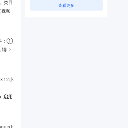
家。类目
查看更多
（视频
备资料：①
铺ID
×12小
至
p）启用
ged: