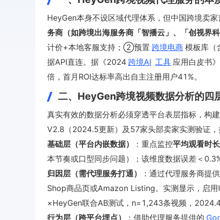
HeyGen本身不设区域代理体系，但中国跨境卖
务商（如跨境出海服务商「智播云」、「创视界科
计价+本地客服支持；②预置
跨境电商
模板库（
据API直连。据《2024
跨境AI
工具
应用白皮书》
倍，首月ROI达标率高出自主注册用户41%。
二、HeyGen跨境视频数据分析的四
真实有效的数据分析必须穿透平台表层指标，构建“曝
V2.8（2024.5更新）及57家头部卖家实测验
基础层（平台内嵌数据）
：重点监控
平均观看时长
本节奏或口型同步问题）；该维度数据误差＜0.3%，
归因层（需代理服务打通）
：通过代理服务商提供的
Shop商品页或Amazon Listing。实测显
×HeyGen联合AB测试，n=1,243条视频，2024.
行为层（跨平台埋点）
：借助代理服务提供的
Goo