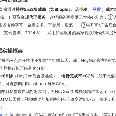
家普遍通过
持牌SaaS集成商（如Shoplus、店小秘、
马帮
）或本
技」）获取合规代理服务
。这些服务商提供三大核心能力：①
含多语种字幕、合规话术、平台尺寸规范）；③与ERP/广告后
（艾瑞咨询，2024.3），采用代理服务的卖家视频制作效率提升
层实操框架
光→点击→转化→复购”全链路归因。基于HeyGen官方API文
证，推荐执行以下结构化分析：
≥68秒
（HeyGen后台基准值）、
语音完成率≥82%
（低于此值
可直接调用Dashboard导出CSV。
UTM参数自动打标功能，将HeyGen生成视频精准绑定至TikT
示，启用UTM归因后，视频驱动的加购率识别准确率达94.7%（来源：
4）。
gle
Analytics 4（GA4）或AppsFlyer SDK集成方案，追踪