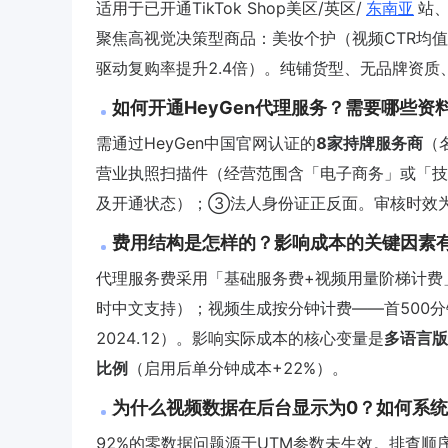
适用于已开通TikTok Shop美区/英区/
东南亚
站、
聚焦高视觉决策型商品：美妆个护（视频CTR均值达
驱动复购率提升2.4倍）。纯铺货型、无品牌资质
如何开通HeyGen代理服务？需要哪些资
需通过HeyGen中国官网认证的
8家持牌服务商
（名
营业执照扫描件（经营范围含「电子商务」或「技
及开通状态）；③法人身份证正反面。审核时效为1
费用结构是怎样的？影响成本的关键因素
代理服务费采用「基础服务费+视频用量阶梯计费」双
时中文支持）；视频生成按分钟计费——首500分钟/
2024.12）。影响实际成本的核心变量是
多语言版
比例
（启用后单分钟成本+22%）。
为什么视频数据在后台显示为0？如何系
92%的零数据问题源于UTM参数未生效。排查顺序