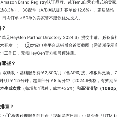
Amazon Brand Registry认证品牌、或Temu自营仓模式的卖
8.3%）、3C配件（A/B测试提升客单价12.6%）、家居装饰
、日均订单＜50单的卖家暂不建议优先投入。
料？
单见HeyGen Partner Directory 2024.6）提交申请。必
术开发」）；②对应电商平台店铺后台首页截图（需清晰显示店
工作日，无需HeyGen官方账号预注册。
有哪些？
轨制：基础服务费￥2,800/月（含API对接、模板库更新、7
月￥12/分钟，超量部分￥8.5/分钟（2024.6价格，有效期
本生成次数
（每增加1语种，成本+35%）和
高清渲染（1080
统排查？
：①检查代理服务商后台「视频发布日志」中是否含「UTM tag