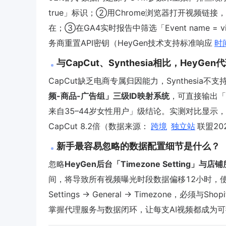
true」标识；②用Chrome浏览器打开视频链接，
在；③在GA4实时报告中筛选「Event name = 
务商重置API密钥（HeyGen技术支持标准响应
时
与CapCut、Synthesia相比，Hey
CapCut缺乏电商专属归因能力，Synthesia
频-商品-广告组」三级ID映射系统
，可直接输出「某
来自35–44岁女性用户」级结论。实测对比显示，
CapCut 8.2倍（数据来源：
跨境
独立站
联盟2
新手最容易忽略的数据配置细节是什么？
忽略
HeyGen后台「Timezone Setting
间，将导致所有视频曝光时段数据偏移12小时，使
Settings → General → Timezone，必须与Sh
掌握代理服务与数据闭环，让每支AI视频都成为