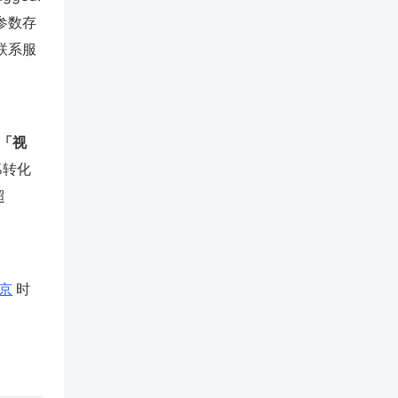
认参数存
需联系服
「视
%转化
超
京
时