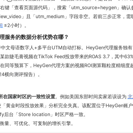
右键「查看页面源代码」，搜索「utm_source=heygen」确
view_video」且「utm_medium」字段非空。若前三步正常，
间
≤2小时）。
Gen代理服务的数据分析优势在哪？
不支持中文母语数字人+多平台UTM自动打标。HeyGen代理服务独有
款睫毛膏视频在TikTok Feed投放带来的ROAS 3.7，其中63
在同等预算下，HeyGen代理方案的视频ROI测算颗粒度精细度
024横向测评报告）。
」与店铺所在国家时区的一致性设置
。例如美国东部时间卖家若误设为
北
「黄金时段投放效果」分析完全失真。该配置位于HeyGen账户
opify后台「Store location」时区严格一致。
可衡量、可优化、可复制的增长引擎。