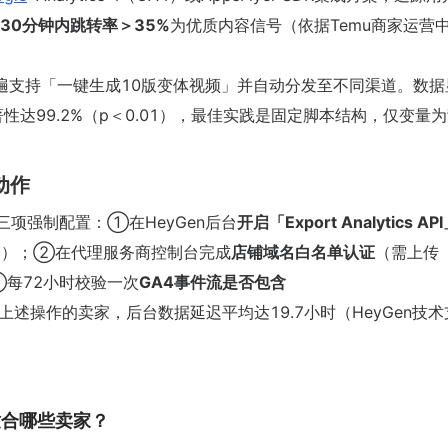
30分钟内跳转率＞35%
为优质内容信号（依据Temu商家运营
商普遍支持「一键生成10版变体视频」并自动分发至不同渠道。数
著性达99.2%（p＜0.01），最佳实践是固定脚本结构，仅变量
动作
项强制配置：①在HeyGen后台
开启「Export Analytics A
tics API）；②在代理服务商控制台完成
店铺域名白名单认证
（需上传
；③每72小时校验一次
GA4事件流是否包含
上述操作的卖家，后台数据延迟平均达19.7小时（HeyGen技
适合哪些卖家？