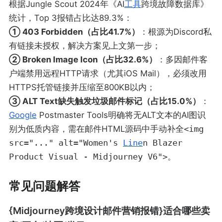
根据Jungle Scout 2024年《AI
工具
跨境故障数据库》
统计，Top 3报错占比达89.3%：
① 403 Forbidden（占比41.7%）
：根源为Discord私
有链接未授权，解决方案见上文第一步；
② Broken Image Icon（占比32.6%）
：多因邮件客
户端禁用远程HTTP请求（尤其iOS Mail），必须改用
HTTPS托管链接并压缩至800KB以内；
③ ALT Text缺失触发垃圾邮件标记（占比15.0%）
：
Google
Postmaster Tools明确将无ALT文本的AI图识
别为低质内容，需在邮件HTML源码中手动补全
<img
src="..." alt="Women's
Line
n Blazer
Product Visual - Midjourney V6">
。
常见问题解答
{Midjourney跨境设计邮件营销报错}适合哪些卖