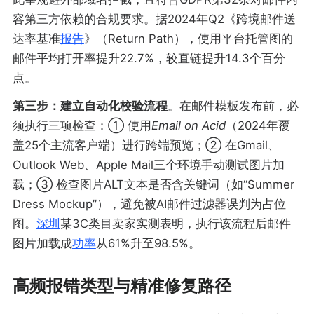
容第三方依赖的合规要求。据2024年Q2《跨境邮件送
达率基准
报告
》（Return Path），使用平台托管图的
邮件平均打开率提升22.7%，较直链提升14.3个百分
点。
第三步：建立自动化校验流程
。在邮件模板发布前，必
须执行三项检查：① 使用
Email on Acid
（2024年覆
盖25个主流客户端）进行跨端预览；② 在Gmail、
Outlook Web、Apple Mail三个环境手动测试图片加
载；③ 检查图片ALT文本是否含关键词（如“Summer
Dress Mockup”），避免被AI邮件过滤器误判为占位
图。
深圳
某3C类目卖家实测表明，执行该流程后邮件
图片加载成
功率
从61%升至98.5%。
高频报错类型与精准修复路径