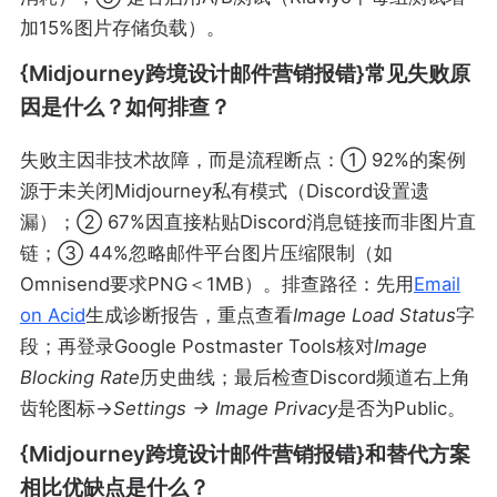
加15%图片存储负载）。
{Midjourney跨境设计邮件营销报错}常见失败原
因是什么？如何排查？
失败主因非技术故障，而是流程断点：① 92%的案例
源于未关闭Midjourney私有模式（Discord设置遗
漏）；② 67%因直接粘贴Discord消息链接而非图片直
链；③ 44%忽略邮件平台图片压缩限制（如
Omnisend要求PNG＜1MB）。排查路径：先用
Email
on Acid
生成诊断报告，重点查看
Image Load Status
字
段；再登录Google Postmaster Tools核对
Image
Blocking Rate
历史曲线；最后检查Discord频道右上角
齿轮图标→
Settings → Image Privacy
是否为Public。
{Midjourney跨境设计邮件营销报错}和替代方案
相比优缺点是什么？