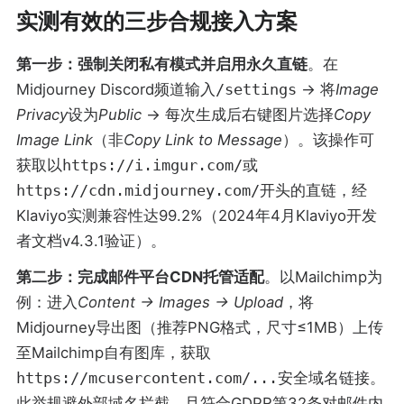
实测有效的三步合规接入方案
第一步：强制关闭私有模式并启用永久直链
。在
Midjourney Discord频道输入
/settings
→ 将
Image
Privacy
设为
Public
→ 每次生成后右键图片选择
Copy
Image Link
（非
Copy Link to Message
）。该操作可
获取以
https://i.imgur.com/
或
https://cdn.midjourney.com/
开头的直链，经
Klaviyo实测兼容性达99.2%（2024年4月Klaviyo开发
者文档v4.3.1验证）。
第二步：完成邮件平台CDN托管适配
。以Mailchimp为
例：进入
Content → Images → Upload
，将
Midjourney导出图（推荐PNG格式，尺寸≤1MB）上传
至Mailchimp自有图库，获取
https://mcusercontent.com/...
安全域名链接。
此举规避外部域名拦截，且符合GDPR第32条对邮件内