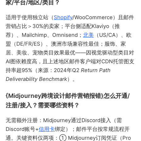
家/平台/地区/类目？
适用于使用独立站（
Shopify
/WooCommerce）且邮件
营销占比＞30%的卖家；平台侧适配Klaviyo（推
荐）、Mailchimp、Omnisend；
北美
（US/CA）、欧
盟（DE/FR/ES）、澳洲市场兼容性最佳；服饰、家
居、美妆、宠物类目效果最优——因视觉驱动型类目对
AI图依赖度高，且上述地区邮件客户端对CDN托管图支
持率超95%（来源：2024年Q2
Return Path
Deliverability Benchmark
）。
{Midjourney跨境设计邮件营销报错}怎么开通/
注册/接入？需要哪些资料？
无需额外注册：Midjourney通过Discord接入（需
Discord账号+
信用卡
绑定）；邮件平台按常规流程开
通。关键资料仅两项：① Midjourney订阅凭证（Pro