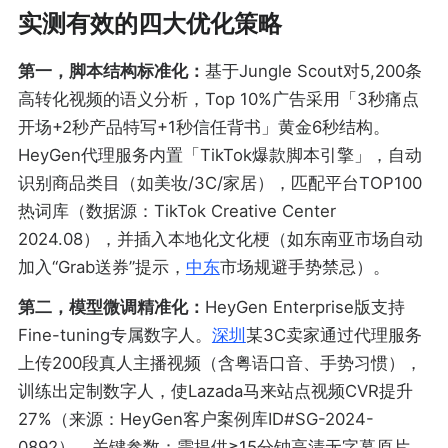
实测有效的四大优化策略
第一，脚本结构标准化：
基于Jungle Scout对5,200条
高转化视频的语义分析，Top 10%广告采用「3秒痛点
开场+2秒产品特写+1秒信任背书」黄金6秒结构。
HeyGen代理服务内置「TikTok爆款脚本引擎」，自动
识别商品类目（如美妆/3C/家居），匹配平台TOP100
热词库（数据源：TikTok Creative Center
2024.08），并插入本地化文化梗（如东南亚市场自动
加入“Grab送券”提示，
中东
市场规避手势禁忌）。
第二，模型微调精准化：
HeyGen Enterprise版支持
Fine-tuning专属数字人。
深圳
某3C卖家通过代理服务
上传200段真人主播视频（含粤语口音、手势习惯），
训练出定制数字人，使Lazada马来站点视频CVR提升
27%（来源：HeyGen客户案例库ID#SG-2024-
0892）。关键参数：需提供≥15分钟高清无字幕原片，