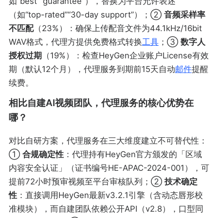
如“best”“guarantee”），替换为平台允许表述
（如“top-rated”“30-day support”）；②
音频采样率
不匹配
（23%）：确保上传配音文件为44.1kHz/16bit
WAV格式，代理方提供免费格式转换
工具
；③
数字人
授权过期
（19%）：检查HeyGen企业账户License有效
期（默认12个月），代理服务到期前15天自动
邮件
提醒
续费。
相比自建AI视频团队，代理服务的核心优势在
哪？
对比自研方案，代理服务在三大维度建立不可替代性：
①
合规确定性
：代理持有HeyGen官方颁发的「区域
内容安全认证」（证书编号HE-APAC-2024-001），可
提前72小时预审视频至平台审核队列；②
技术确定
性
：直接调用HeyGen最新v3.2.1引擎（含动态唇形校
准模块），而自建团队依赖公开API（v2.8），口型同