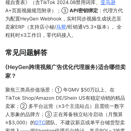
规自查表》（含TikTok 2024.08禁用词库、
亚马逊
A+页面视频规范附录）；③
API密钥绑定
：代理方代
为配置HeyGen Webhook，实时同步视频生成状态至
卖家ERP（支持店小秘/
马帮
/旺销通V5.3+版本）。全
程耗时≤3工作日，零代码接入。
常见问题解答
{HeyGen跨境视频广告优化代理服务}适合哪些卖
家？
聚焦三类高价值场景：① 年GMV $50万以上、在
TikTok Shop/Amazon DE/Shein US有稳定动销的精品
卖家；② 多平台运营（≥3个主流站点）且需统一数字
人形象的品牌方；③ 正在筹备独立站冷启动（月预算
≥$3,000）的
DTC
团队。不建议新店或单平台铺货型卖
家接入——据Shoptop代理后台统计，首月ROI＜2的客