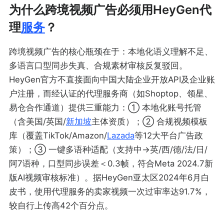
为什么跨境视频广告必须用HeyGen代
理
服务
？
跨境视频广告的核心瓶颈在于：本地化语义理解不足、
多语言口型同步失真、合规素材审核反复驳回。
HeyGen官方不直接面向中国大陆企业开放API及企业账
户注册，而经认证的代理服务商（如Shoptop、领星、
易仓合作通道）提供三重能力：① 本地化账号托管
（含美国/英国/
新加坡
主体资质）；② 合规视频模板
库（覆盖TikTok/Amazon/
Lazada
等12大平台广告政
策）；③ 一键多语种适配（支持中→英/西/德/法/日/
阿7语种，口型同步误差＜0.3帧，符合Meta 2024.7新
版AI视频审核标准）。据HeyGen亚太区2024年6月白
皮书，使用代理服务的卖家视频一次过审率达91.7%，
较自行上传高42个百分点。