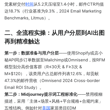
觉素材交付
时间
从5.2天压缩至1.4小时，邮件CTR均值
达18.7%（行业基准为9.3%，2024 Email Marketing
Benchmarks, Litmus）。
二、全流程实操：从用户分层到AI出图
再到精准触达
第一步：数据准备与用户分层
——使用Shopify或店小
秘API同步订单数据至Mailchimp或Omnisend，按RFM
模型划分高价值客群（R≤30天 & F≥3次 &
M≥$120），该类用户占总邮件列表12.6%，却贡献
47.3%的邮件营收（Omnisend 2024 Cross-border
Email ROI Study）。
第二步：Midjourney提示词工程标准化
——禁用模糊
描述，采用「主体+场景+风格+平台规格+合规约束」
五维结构。例如针对
美国
家居类目EDM