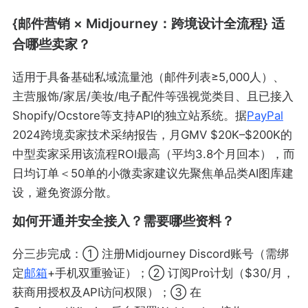
{邮件营销 × Midjourney：跨境设计全流程} 适
合哪些卖家？
适用于具备基础私域流量池（邮件列表≥5,000人）、
主营服饰/家居/美妆/电子配件等强视觉类目、且已接入
Shopify/Ocstore等支持API的独立站系统。据
PayPal
2024跨境卖家技术采纳报告，月GMV $20K–$200K的
中型卖家采用该流程ROI最高（平均3.8个月回本），而
日均订单＜50单的小微卖家建议先聚焦单品类AI图库建
设，避免资源分散。
如何开通并安全接入？需要哪些资料？
分三步完成：① 注册Midjourney Discord账号（需绑
定
邮箱
+手机双重验证）；② 订阅Pro计划（$30/月，
获商用授权及API访问权限）；③ 在