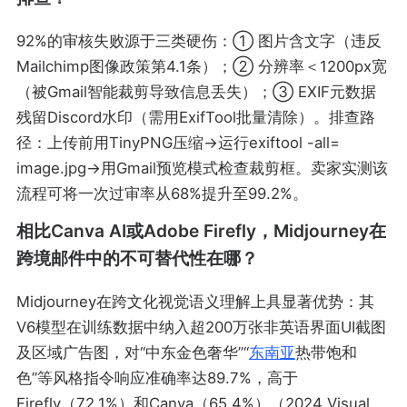
92%的审核失败源于三类硬伤：① 图片含文字（违反
Mailchimp图像政策第4.1条）；② 分辨率＜1200px宽
（被Gmail智能裁剪导致信息丢失）；③ EXIF元数据
残留Discord水印（需用ExifTool批量清除）。排查路
径：上传前用TinyPNG压缩→运行exiftool -all=
image.jpg→用Gmail预览模式检查裁剪框。卖家实测该
流程可将一次过审率从68%提升至99.2%。
相比Canva AI或Adobe Firefly，Midjourney在
跨境邮件中的不可替代性在哪？
Midjourney在跨文化视觉语义理解上具显著优势：其
V6模型在训练数据中纳入超200万张非英语界面UI截图
及区域广告图，对“中东金色奢华”“
东南亚
热带饱和
色”等风格指令响应准确率达89.7%，高于
Firefly（72.1%）和Canva（65.4%）（2024 Visual