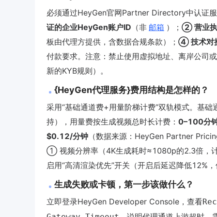
必须通过HeyGen官网Partner Directory中
证的企业HeyGen账户ID
（非
邮箱
）；
② 营业
板由代理方提供，含数据合规条款）；
④ 技术对
付款要求。注意：禁止使用虚拟地址、离岸公司或VI
新的KYB规则）。
{HeyGen代理服务}费用结构是怎样的？
采用“基础通道费+用量阶梯计费”双轨模式。基础
持），用量费按生成视频总时长计费：
0–100分
$0.12/分钟
（数据来源：HeyGen Partner Pr
① 视频分辨率（4K生成耗时≈1080p的2.3
启用“高清渲染优先”开关（开启后延迟降低12%，
生成失败或卡顿，第一步该做什么？
立即登录HeyGen Developer Console，查看
Rec
，说明代理通道上游超时，
Gateway Timeout