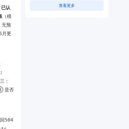
查看更多
 已认
版
（模
，无预
5月更
支
：
有三：
③ 是否
回
504
，
sts