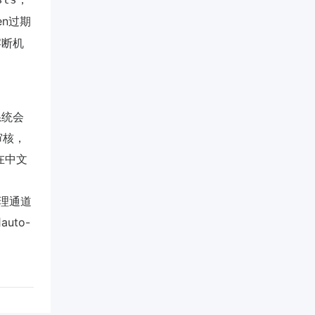
ken过期
熔断机
系统会
审核，
在中文
理通道
uto-