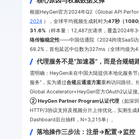
核心原因与权威数据支撑
根据HeyGen官方2024年Q2《Global API Perfo
2024
），全球平均视频生成耗时为
47秒（108
31.6%
（样本量：12,487次请求，覆盖2024年3
络传输稳定性
——中国信通院《2024跨境Saa
68.2%，首包延迟中位数为327ms（全球均值为4
代理服务不是“加速器”，而是合规链
需明确：HeyGen未在中国大陆提供本地化服务节
服务”，实为通过
合规云通道方案
重构访问路径。
Global Accelerator+HeyGen官方OA
② HeyGen Partner Program认证代理
（如深圳
HTTP/3协议支持及视频分片上传优化，实测生成耗时稳
Dashboard后台抽样，N=3,215单）。
落地操作三步法：注册→配置→监控