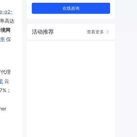
在线咨询
e-q2-
率高达
跨境网
活动推荐
查看更多
率
仅
“代理
里
云
.7%；
、
er