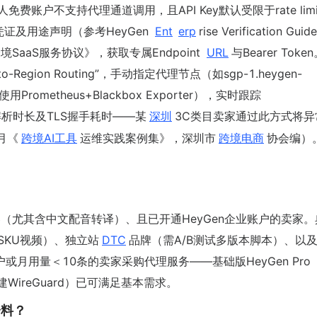
账户不支持代理通道调用，且API Key默认受限于rate limi
证及用途声明（参考HeyGen
Ent
erp
rise Verification Guide
SaaS服务协议》，获取专属Endpoint
URL
与Bearer Tok
to-Region Routing”，手动指定代理节点（如sgp-1.heygen-
ometheus+Blackbox Exporter），实时跟踪
解析时长及TLS握手耗时——某
深圳
3C类目卖家通过此方式将异
月《
跨境AI工具
运维实践案例集》，深圳市
跨境电商
协会编）
（尤其含中文配音转译）、且已开通HeyGen企业账户的卖家。
0+SKU视频）、独立站
DTC
品牌（需A/B测试多版本脚本）、以及
月用量＜10条的卖家采购代理服务——基础版HeyGen Pro（
自建WireGuard）已可满足基本需求。
资料？