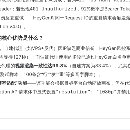
eader；若出现
，92%概率是Bearer To
401 Unauthorized
切勿反复重试——HeyGen对同一Request-ID的重复请求会触发
tion v4.0）。
的核心优势是什么？
。自建代理（如VPS+反代）因IP缺乏商业信誉，HeyGen风控
等待127秒）；而认证代理使用的IP段已通过HeyGen白名单
证代理的
视频渲染一致性达99.8%
（自建方案为83.4%），尤其
样本：100条含“行”“发”“重”等多音字脚本）。
辨率适配”功能
——该功能会根据目标平台自动缩放画布，但在代
tion API请求体中显式设置
并禁用a
"resolution": "1080p"