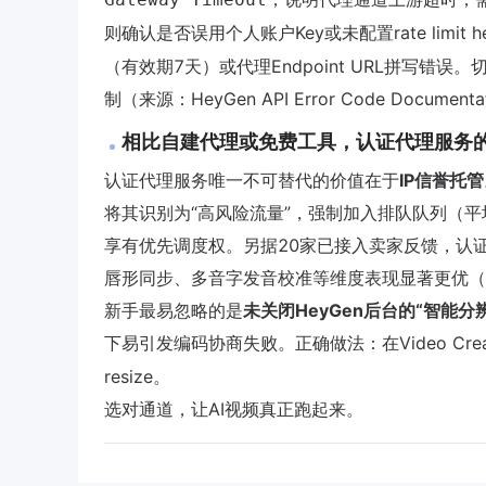
则确认是否误用个人账户Key或未配置rate limit h
（有效期7天）或代理Endpoint URL拼写错误。
制（来源：HeyGen API Error Code Documenta
相比自建代理或免费工具，认证代理服务
认证代理服务唯一不可替代的价值在于
IP信誉托管
将其识别为“高风险流量”，强制加入排队队列（平均
享有优先调度权。另据20家已接入卖家反馈，认
唇形同步、多音字发音校准等维度表现显著更优（测试
新手最易忽略的是
未关闭HeyGen后台的“智能分
下易引发编码协商失败。正确做法：在Video Crea
resize。
选对通道，让AI视频真正跑起来。