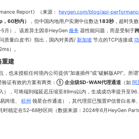
rmance Report》（来源：
heygen.com/blog/api-performanc
0p，60秒内）
，但中国内地用户实测中位数达
183秒
，超时失败
–5月）。该差异主因非HeyGen
服务
器性能问题，而是受制于
S访问质量白皮书》指出，国内对美西/
新加坡
节点的TCP连接成
功
2ms）。
路重建
点，也未授权任何境内公司提供“加速插件”或“破解版API”。所谓
经验证有效的方案有两类：
① 企业级SD-WAN代理通道
（如
阿
uth2认证接入），可将端到端延迟压缩至89ms以内，生成成功率提升至96
易跨境、
杭州
领星合作通道），其代理层已预置IP信誉白名单
定在52–68秒区间（数据来源：2024年6月HeyGen Partn