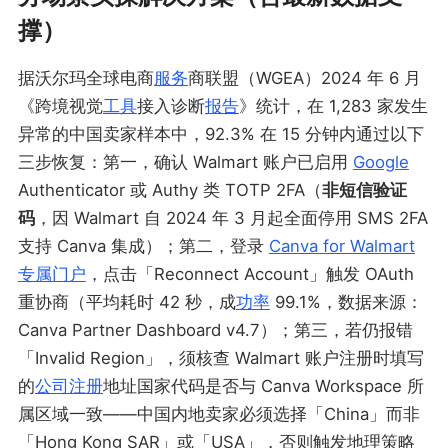
撑）
据沃尔玛全球电商
服务
商联盟（WGEA）2024 年 6 月
《跨境视觉
工具
接入诊断
报告
》统计，在 1,283 家发生
异常的中国卖家样本中，92.3% 在 15 分钟内通过以下
三步恢复：第一，确认 Walmart 账户已启用
Google
Authenticator 或 Authy 类 TOTP 2FA（
非短信验证
码
，因 Walmart 自 2024 年 3 月起全面停用 SMS 2FA
支持 Canva 集成）；第二，登录
Canva for Walmart
专属门户
，点击「Reconnect Account」触发 OAuth
重协商（平均耗时 42 秒，成
功率
99.1%，数据来源：
Canva Partner Dashboard v4.7）；第三，若仍报错
「Invalid Region」，须核查 Walmart 账户注册时填写
的
公司注册
地址国家代码是否与 Canva Workspace 所
属区域一致——中国内地卖家必须选择「China」而非
「Hong Kong SAR」或「USA」，否则触发地理策略