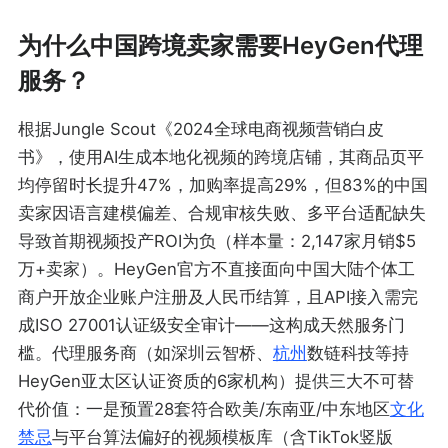
为什么中国跨境卖家需要HeyGen代理
服务？
根据Jungle Scout《2024全球电商视频营销白皮
书》，使用AI生成本地化视频的跨境店铺，其商品页平
均停留时长提升47%，加购率提高29%，但83%的中国
卖家因语言建模偏差、合规审核失败、多平台适配缺失
导致首期视频投产ROI为负（样本量：2,147家月销$5
万+卖家）。HeyGen官方不直接面向中国大陆个体工
商户开放企业账户注册及人民币结算，且API接入需完
成ISO 27001认证级安全审计——这构成天然服务门
槛。代理服务商（如深圳云智桥、
杭州
数链科技等持
HeyGen亚太区认证资质的6家机构）提供三大不可替
代价值：一是预置28套符合欧美/东南亚/中东地区
文化
禁忌
与平台算法偏好的视频模板库（含TikTok竖版