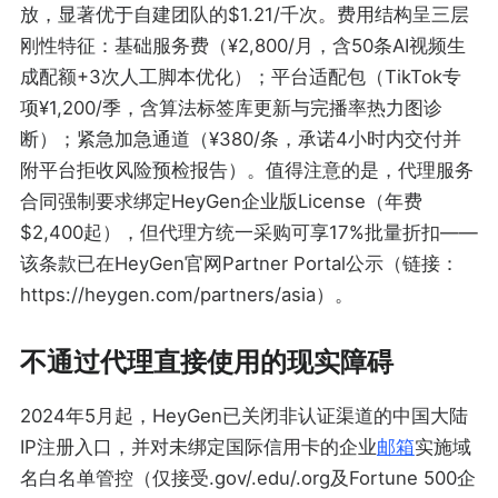
放，显著优于自建团队的$1.21/千次。费用结构呈三层
刚性特征：基础服务费（¥2,800/月，含50条AI视频生
成配额+3次人工脚本优化）；平台适配包（TikTok专
项¥1,200/季，含算法标签库更新与完播率热力图诊
断）；紧急加急通道（¥380/条，承诺4小时内交付并
附平台拒收风险预检报告）。值得注意的是，代理服务
合同强制要求绑定HeyGen企业版License（年费
$2,400起），但代理方统一采购可享17%批量折扣——
该条款已在HeyGen官网Partner Portal公示（链接：
https://heygen.com/partners/asia）。
不通过代理直接使用的现实障碍
2024年5月起，HeyGen已关闭非认证渠道的中国大陆
IP注册入口，并对未绑定国际信用卡的企业
邮箱
实施域
名白名单管控（仅接受.gov/.edu/.org及Fortune 500企