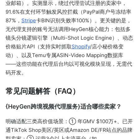
业邮箱）。实测显示，绕过代理尝试注册的卖家中，
91.6%在支付环节触发风控拦截（PayPal商户号冻结率
87%，
Stripe
卡BIN识别失败率100%）。更关键的是，
无代理支持的账号无法调用HeyGen核心能力：包括多
镜头分镜逻辑引擎（Multi-Shot Logic Engine）、动态
价格贴片API（支持实时抓取
Shopify
/店小秘价格变
动）、以及Temu专属ASIN-Video Mapping数据库
——这些功能在代理后台均以可视化模块呈现，无需代
码开发。
常见问题解答（FAQ）
{HeyGen跨境视频代理服务}适合哪些卖家？
明确适配三类高价值场景：① 年GMV $100万+、已开
通TikTok Shop美区/英区或Amazon DE/FR站点的品牌
型卖家；② 运营3个以上主流平台（如