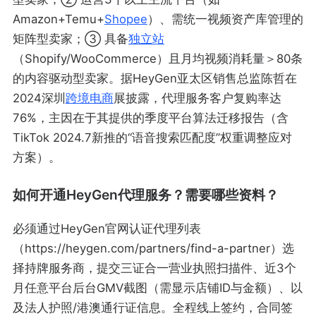
Amazon+Temu+
Shopee
）、需统一视频资产库管理的
矩阵型卖家；③ 具备
独立站
（Shopify/WooCommerce）且月均视频消耗量＞80条
的内容驱动型卖家。据HeyGen亚太区销售总监陈哲在
2024深圳
跨境电商
展披露，代理服务客户复购率达
76%，主因在于其提供的季度平台算法迁移报告（含
TikTok 2024.7新推的“语音搜索匹配度”权重调整应对
方案）。
如何开通HeyGen代理服务？需要哪些资料？
必须通过HeyGen官网认证代理列表
（https://heygen.com/partners/find-a-partner）选
择持牌服务商，提交三证合一营业执照扫描件、近3个
月任意平台后台GMV截图（需显示店铺ID与金额）、以
及法人护照/港澳通行证信息。全程线上签约，合同签