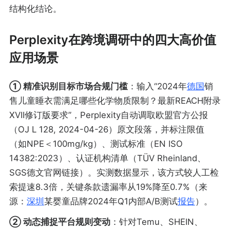
结构化结论。
Perplexity在跨境调研中的四大高价值
应用场景
① 精准识别目标市场合规门槛
：输入“2024年
德国
销
售儿童睡衣需满足哪些化学物质限制？最新REACH附录
XVII修订版要求”，Perplexity自动调取欧盟官方公报
（OJ L 128, 2024-04-26）原文段落，并标注限值
（如NPE＜100mg/kg）、测试标准（EN ISO
14382:2023）、认证机构清单（TÜV Rheinland、
SGS德文官网链接）。实测数据显示，该方式较人工检
索提速8.3倍，关键条款遗漏率从19%降至0.7%（来
源：
深圳
某婴童品牌2024年Q1内部A/B测试
报告
）。
② 动态捕捉平台规则变动
：针对Temu、SHEIN、