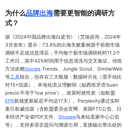
为什么
品牌出海
需要更智能的调研方
式？
据《2024中国品牌出海白皮书》（艾瑞咨询，2024年
3月发布）显示：73.6%的出海失败案例源于前期市场
调研不足或信息滞后；平均每个新市场调研耗时11.2个
工作日，其中42%时间用于信息清洗与交叉验证。传统
方法依赖
Google
Trends、Jungle Scout、SimilarWeb
等
工具
组合，但存在三大瓶颈：数据碎片化（需手动比
对15+信源）、本地化语义理解弱（如西班牙语‘buen
precio’不等于‘low price’）、政策时效性差（如欧盟
EPR
新规更新延迟平均达17天）。Perplexity通过实时
索引权威信源（含欧盟委员会官网、美国FTC公告、日
本经济产业省PDF文件、
Shopee
马来站卖家中心公告
等），支持多语言提问与溯源引用，直接输出带出处的