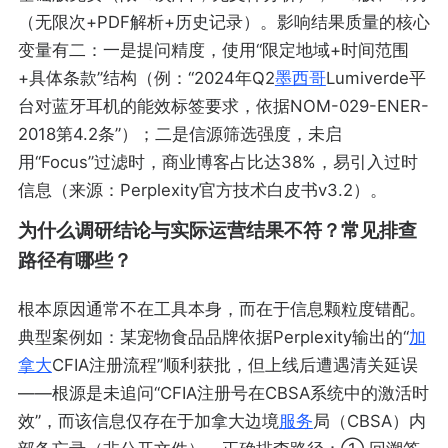
（无限次+PDF解析+历史记录）。影响结果质量的核心
变量有二：一是提问精度，使用“限定地域+时间范围
+具体条款”结构（例：“2024年Q2
墨西哥
Lumiverde平
台对蓝牙耳机的能效标签要求，依据NOM-029-ENER-
2018第4.2条”）；二是信源筛选强度，未启
用“Focus”过滤时，商业博客占比达38%，易引入过时
信息（来源：Perplexity官方技术白皮书v3.2）。
为什么调研结论与实际运营结果不符？常见排查
路径有哪些？
根本原因通常不在工具本身，而在于信息颗粒度错配。
典型案例如：某宠物食品品牌依据Perplexity输出的“
加
拿大
CFIA注册流程”顺利获批，但上线后遭遇清关延误
——根源是未追问“CFIA注册号在CBSA系统中的激活时
效”，而该信息仅存在于加拿大边境
服务
局（CBSA）内