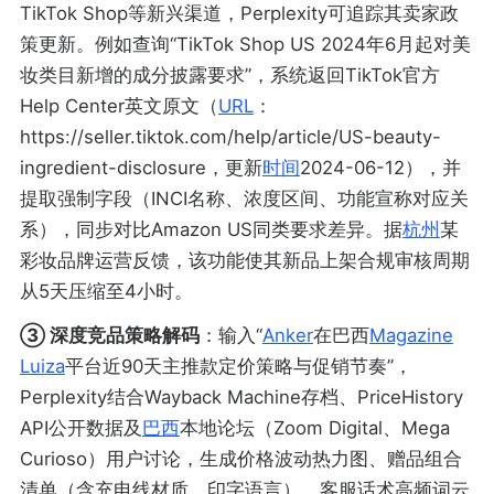
TikTok Shop等新兴渠道，Perplexity可追踪其卖家政
策更新。例如查询“TikTok Shop US 2024年6月起对美
妆类目新增的成分披露要求”，系统返回TikTok官方
Help Center英文原文（
URL
：
https://seller.tiktok.com/help/article/US-beauty-
ingredient-disclosure，更新
时间
2024-06-12），并
提取强制字段（INCI名称、浓度区间、功能宣称对应关
系），同步对比Amazon US同类要求差异。据
杭州
某
彩妆品牌运营反馈，该功能使其新品上架合规审核周期
从5天压缩至4小时。
③ 深度竞品策略解码
：输入“
Anker
在巴西
Magazine
Luiza
平台近90天主推款定价策略与促销节奏”，
Perplexity结合Wayback Machine存档、PriceHistory
API公开数据及
巴西
本地论坛（Zoom Digital、Mega
Curioso）用户讨论，生成价格波动热力图、赠品组合
清单（含充电线材质、印字语言）、客服话术高频词云