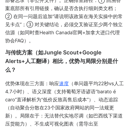
部备忘录（非公开文件）。正确排查路径：① 回溯答
案底部所有引用链接，确认是否含执行细则类文档；
② 在同一问题后追加“请说明该政策在海关实操中的常
见卡点”；③ 对关键结论，必须交叉验证至少两个独立
信源（如同时查Health Canada官网+加拿大进口代理
协会FAQ）。
与传统方案（如Jungle Scout+Google
Alerts+人工翻译）相比，优势与局限分别是什
么？
优势体现在三方面：响应
速度
（单问题平均22秒vs人工
4.7小时）、语义深度（支持葡萄牙语谚语“barato é
caro”直译解析为“低价反致高售后成本”）、动态追踪
（自动聚合分散在23个国家政府网站的同一法规更
新）。局限在于：无法替代实地尽调（如巴西线下渠道
压货能力）、不生成可视化图表（需导出至