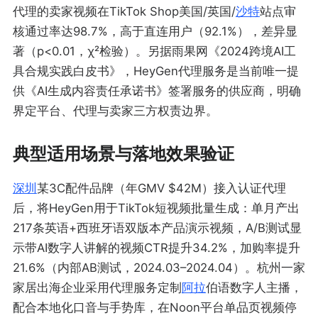
代理的卖家视频在TikTok Shop美国/英国/
沙特
站点审
核通过率达98.7%，高于直连用户（92.1%），差异显
著（p<0.01，χ²检验）。另据雨果网《2024跨境AI工
具合规实践白皮书》，HeyGen代理服务是当前唯一提
供《AI生成内容责任承诺书》签署服务的供应商，明确
界定平台、代理与卖家三方权责边界。
典型适用场景与落地效果验证
深圳
某3C配件品牌（年GMV $42M）接入认证代理
后，将HeyGen用于TikTok短视频批量生成：单月产出
217条英语+西班牙语双版本产品演示视频，A/B测试显
示带AI数字人讲解的视频CTR提升34.2%，加购率提升
21.6%（内部AB测试，2024.03–2024.04）。杭州一家
家居出海企业采用代理服务定制
阿拉
伯语数字人主播，
配合本地化口音与手势库，在Noon平台单品页视频停