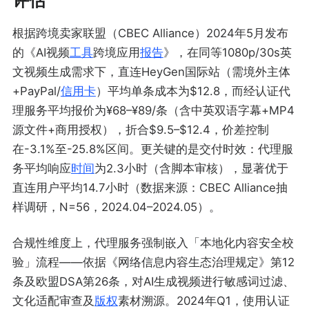
评估
根据跨境卖家联盟（CBEC Alliance）2024年5月发布
的《AI视频
工具
跨境应用
报告
》，在同等1080p/30s英
文视频生成需求下，直连HeyGen国际站（需境外主体
+PayPal/
信用卡
）平均单条成本为$12.8，而经认证代
理服务平均报价为¥68–¥89/条（含中英双语字幕+MP4
源文件+商用授权），折合$9.5–$12.4，价差控制
在-3.1%至-25.8%区间。更关键的是交付时效：代理服
务平均响应
时间
为2.3小时（含脚本审核），显著优于
直连用户平均14.7小时（数据来源：CBEC Alliance抽
样调研，N=56，2024.04–2024.05）。
合规性维度上，代理服务强制嵌入「本地化内容安全校
验」流程——依据《网络信息内容生态治理规定》第12
条及欧盟DSA第26条，对AI生成视频进行敏感词过滤、
文化适配审查及
版权
素材溯源。2024年Q1，使用认证