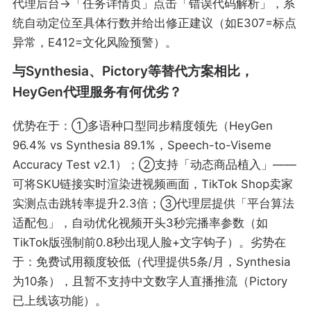
代理后台→「任务详情页」点击「错误代码解析」，系
统自动定位至具体行数并给出修正建议（如E307=标点
异常，E412=文化风险预警）。
与Synthesia、Pictory等替代方案相比，
HeyGen代理服务有何优劣？
优势在于：①多语种口型同步精度领先（HeyGen
96.4% vs Synthesia 89.1%，Speech-to-Viseme
Accuracy Test v2.1）；②支持「动态商品植入」——
可将SKU链接实时渲染进视频画面，TikTok Shop卖家
实测点击跳转率提升2.3倍；③代理层提供「平台算法
适配包」，自动优化视频开头3秒完播率参数（如
TikTok版强制前0.8秒出现人脸+文字钩子）。劣势在
于：免费试用额度较低（代理提供5条/月，Synthesia
为10条），且暂不支持中文数字人直播推流（Pictory
已上线该功能）。