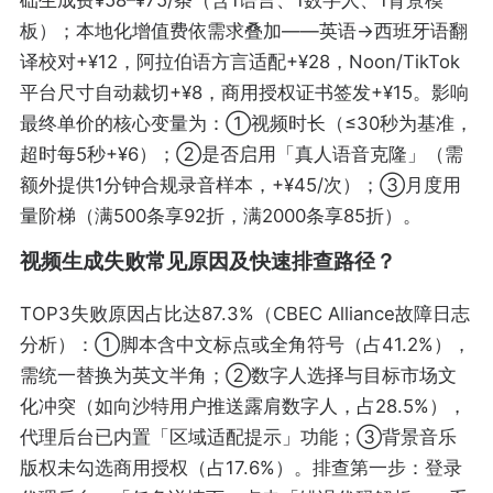
础生成费¥58–¥75/条（含1语言、1数字人、1背景模
板）；本地化增值费依需求叠加——英语→西班牙语翻
译校对+¥12，阿拉伯语方言适配+¥28，Noon/TikTok
平台尺寸自动裁切+¥8，商用授权证书签发+¥15。影响
最终单价的核心变量为：①视频时长（≤30秒为基准，
超时每5秒+¥6）；②是否启用「真人语音克隆」（需
额外提供1分钟合规录音样本，+¥45/次）；③月度用
量阶梯（满500条享92折，满2000条享85折）。
视频生成失败常见原因及快速排查路径？
TOP3失败原因占比达87.3%（CBEC Alliance故障日志
分析）：①脚本含中文标点或全角符号（占41.2%），
需统一替换为英文半角；②数字人选择与目标市场文
化冲突（如向沙特用户推送露肩数字人，占28.5%），
代理后台已内置「区域适配提示」功能；③背景音乐
版权未勾选商用授权（占17.6%）。排查第一步：登录