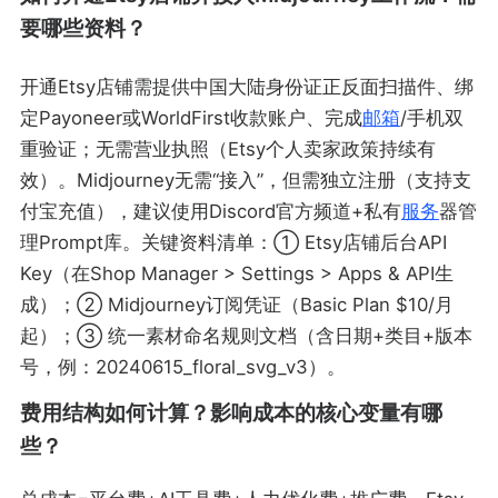
要哪些资料？
开通Etsy店铺需提供中国大陆身份证正反面扫描件、绑
定Payoneer或WorldFirst收款账户、完成
邮箱
/手机双
重验证；无需营业执照（Etsy个人卖家政策持续有
效）。Midjourney无需“接入”，但需独立注册（支持支
付宝充值），建议使用Discord官方频道+私有
服务
器管
理Prompt库。关键资料清单：① Etsy店铺后台API
Key（在Shop Manager > Settings > Apps & API生
成）；② Midjourney订阅凭证（Basic Plan $10/月
起）；③ 统一素材命名规则文档（含日期+类目+版本
号，例：20240615_floral_svg_v3）。
费用结构如何计算？影响成本的核心变量有哪
些？