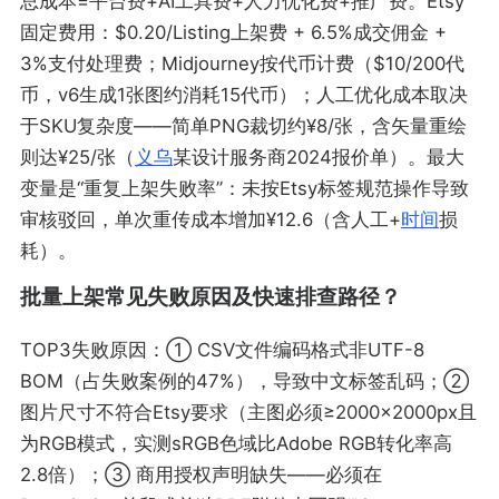
总成本=平台费+AI工具费+人力优化费+推广费。Etsy
固定费用：$0.20/Listing上架费 + 6.5%成交佣金 +
3%支付处理费；Midjourney按代币计费（$10/200代
币，v6生成1张图约消耗15代币）；人工优化成本取决
于SKU复杂度——简单PNG裁切约¥8/张，含矢量重绘
则达¥25/张（
义乌
某设计服务商2024报价单）。最大
变量是“重复上架失败率”：未按Etsy标签规范操作导致
审核驳回，单次重传成本增加¥12.6（含人工+
时间
损
耗）。
批量上架常见失败原因及快速排查路径？
TOP3失败原因：① CSV文件编码格式非UTF-8
BOM（占失败案例的47%），导致中文标签乱码；②
图片尺寸不符合Etsy要求（主图必须≥2000×2000px且
为RGB模式，实测sRGB色域比Adobe RGB转化率高
2.8倍）；③ 商用授权声明缺失——必须在