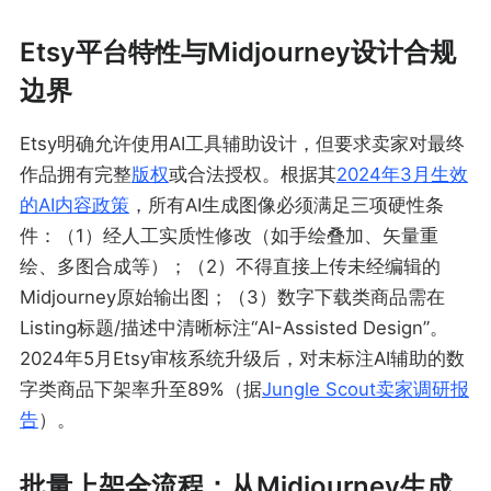
Etsy平台特性与Midjourney设计合规
边界
Etsy明确允许使用AI工具辅助设计，但要求卖家对最终
作品拥有完整
版权
或合法授权。根据其
2024年3月生效
的AI内容政策
，所有AI生成图像必须满足三项硬性条
件：（1）经人工实质性修改（如手绘叠加、矢量重
绘、多图合成等）；（2）不得直接上传未经编辑的
Midjourney原始输出图；（3）数字下载类商品需在
Listing标题/描述中清晰标注“AI-Assisted Design”。
2024年5月Etsy审核系统升级后，对未标注AI辅助的数
字类商品下架率升至89%（据
Jungle Scout卖家调研
报
告
）。
批量上架全流程：从Midjourney生成