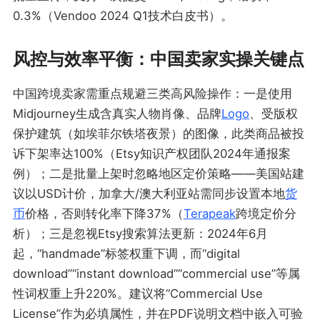
0.3%（Vendoo 2024 Q1技术白皮书）。
风控与效率平衡：中国卖家实操关键点
中国跨境卖家需重点规避三类高风险操作：一是使用
Midjourney生成含真实人物肖像、品牌
Logo
、受版权
保护建筑（如埃菲尔铁塔夜景）的图像，此类商品被投
诉下架率达100%（Etsy知识产权团队2024年通报案
例）；二是批量上架时忽略地区定价策略——美国站建
议以USD计价，加拿大/澳大利亚站需同步设置本地
货
币
价格，否则转化率下降37%（
Terapeak
跨境定价分
析）；三是忽视Etsy搜索算法更新：2024年6月
起，“handmade”标签权重下调，而“digital
download”“instant download”“commercial use”等属
性词权重上升220%。建议将“Commercial Use
License”作为必填属性，并在PDF说明文档中嵌入可验