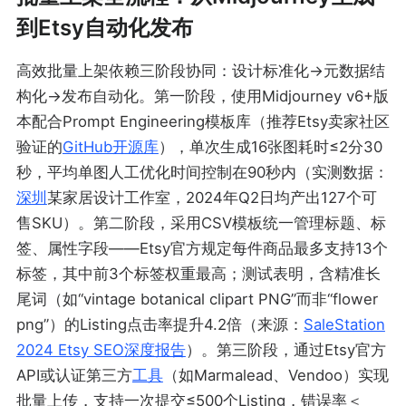
到Etsy自动化发布
高效批量上架依赖三阶段协同：设计标准化→元数据结
构化→发布自动化。第一阶段，使用Midjourney v6+版
本配合Prompt Engineering模板库（推荐Etsy卖家社区
验证的
GitHub开源库
），单次生成16张图耗时≤2分30
秒，平均单图人工优化时间控制在90秒内（实测数据：
深圳
某家居设计工作室，2024年Q2日均产出127个可
售SKU）。第二阶段，采用CSV模板统一管理标题、标
签、属性字段——Etsy官方规定每件商品最多支持13个
标签，其中前3个标签权重最高；测试表明，含精准长
尾词（如“vintage botanical clipart PNG”而非“flower
png”）的Listing点击率提升4.2倍（来源：
SaleStation
2024 Etsy SEO深度报告
）。第三阶段，通过Etsy官方
API或认证第三方
工具
（如Marmalead、Vendoo）实现
批量上传，支持一次提交≤500个Listing，错误率＜