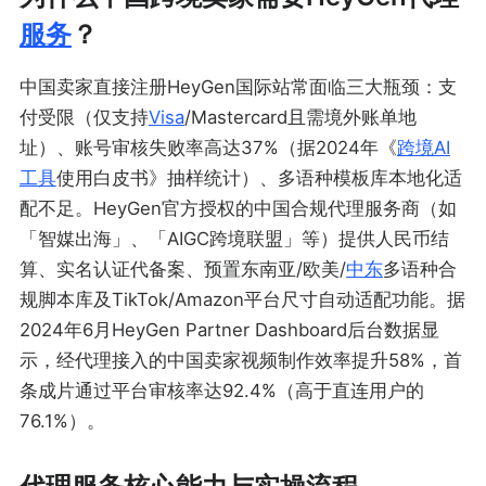
服务
？
中国卖家直接注册HeyGen国际站常面临三大瓶颈：支
付受限（仅支持
Visa
/Mastercard且需境外账单地
址）、账号审核失败率高达37%（据2024年《
跨境AI
工具
使用白皮书》抽样统计）、多语种模板库本地化适
配不足。HeyGen官方授权的中国合规代理服务商（如
「智媒出海」、「AIGC跨境联盟」等）提供人民币结
算、实名认证代备案、预置东南亚/欧美/
中东
多语种合
规脚本库及TikTok/Amazon平台尺寸自动适配功能。据
2024年6月HeyGen Partner Dashboard后台数据显
示，经代理接入的中国卖家视频制作效率提升58%，首
条成片通过平台审核率达92.4%（高于直连用户的
76.1%）。