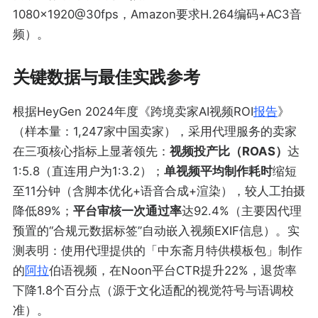
1080×1920@30fps，Amazon要求H.264编码+AC3音
频）。
关键数据与最佳实践参考
根据HeyGen 2024年度《跨境卖家AI视频ROI
报告
》
（样本量：1,247家中国卖家），采用代理服务的卖家
在三项核心指标上显著领先：
视频投产比（ROAS）
达
1:5.8（直连用户为1:3.2）；
单视频平均制作耗时
缩短
至11分钟（含脚本优化+语音合成+渲染），较人工拍摄
降低89%；
平台审核一次通过率
达92.4%（主要因代理
预置的“合规元数据标签”自动嵌入视频EXIF信息）。实
测表明：使用代理提供的「中东斋月特供模板包」制作
的
阿拉
伯语视频，在Noon平台CTR提升22%，退货率
下降1.8个百分点（源于文化适配的视觉符号与语调校
准）。