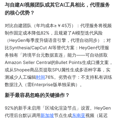
与自建AI视频团队或其它AI工具相比，代理服务
的核心优势？
对比自建团队（年均成本≥￥45万）：代理服务将视频
制作固定成本降低82%，且规避了AI模型迭代风险
（HeyGen每季度升级语音引擎，代理自动同步）；对
比Synthesia/CapCut AI等替代方案：HeyGen代理服
务独有「跨境平台元数据直连」能力——可自动抓取
Amazon Seller Central的Bullet Points生成口播文案，
或从Shopee商品页提取SPU属性生成多语种字幕，实
测减少人工编辑
时间
76%。劣势在于：不支持私有训练
数据注入（需Enterprise版单独采购）。
新手最容易忽略的关键操作？
92%的新手未启用「区域化渲染节点」设置。HeyGen
代理后台默认调用
新加坡
节点生成
东南亚
视频（延迟