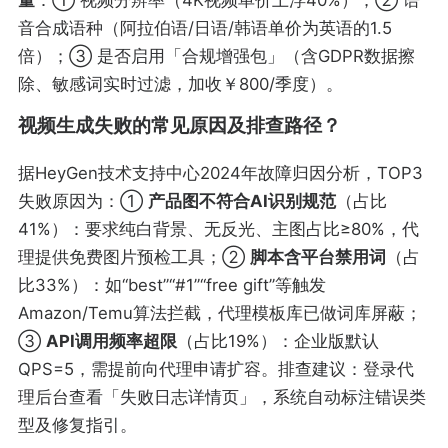
量
：① 视频分辨率（4K视频单价上浮40%）；② 语
音合成语种（阿拉伯语/日语/韩语单价为英语的1.5
倍）；③ 是否启用「合规增强包」（含GDPR数据擦
除、敏感词实时过滤，加收￥800/季度）。
视频生成失败的常见原因及排查路径？
据HeyGen技术支持中心2024年故障归因分析，TOP3
失败原因为：①
产品图不符合AI识别规范
（占比
41%）：要求纯白背景、无反光、主图占比≥80%，代
理提供免费图片预检工具；②
脚本含平台禁用词
（占
比33%）：如“best”“#1”“free gift”等触发
Amazon/Temu算法拦截，代理模板库已做词库屏蔽；
③
API调用频率超限
（占比19%）：企业版默认
QPS=5，需提前向代理申请扩容。排查建议：登录代
理后台查看「失败日志详情页」，系统自动标注错误类
型及修复指引。