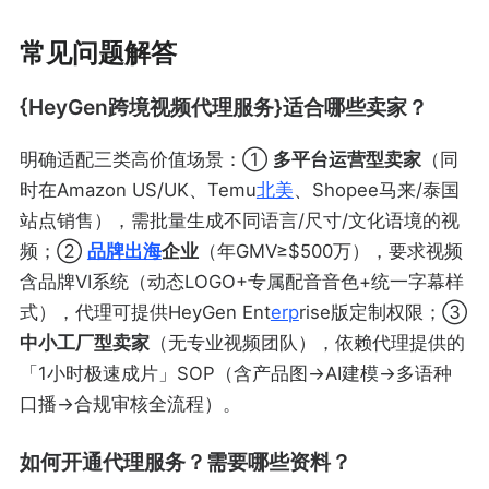
常见问题解答
{HeyGen跨境视频代理服务}适合哪些卖家？
明确适配三类高价值场景：①
多平台运营型卖家
（同
时在Amazon US/UK、Temu
北美
、Shopee马来/泰国
站点销售），需批量生成不同语言/尺寸/文化语境的视
频；②
品牌出海
企业
（年GMV≥$500万），要求视频
含品牌VI系统（动态LOGO+专属配音音色+统一字幕样
式），代理可提供HeyGen Ent
erp
rise版定制权限；③
中小工厂型卖家
（无专业视频团队），依赖代理提供的
「1小时极速成片」SOP（含产品图→AI建模→多语种
口播→合规审核全流程）。
如何开通代理服务？需要哪些资料？