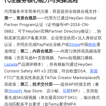
代理服务核心能力与实操流程
代理服务并非简单代注册，而是提供全链路合规支持：
第一，资质合规层
——代理方已通过HeyGen Global
Partner Program认证（证书编号HP-2024-CN-
0882，可于HeyGen官网Partner Directory验证），协
助卖家完成ICP备案关联、企业营业执照+法人身份证双
认证，并同步完成PayPal企业账户或
Stripe
中国
收款
通
道绑定；
第二，内容合规层
——内置12类跨境高频场景
模板（含亚马逊A+页面视频、Temu短视频口播稿、
Lazada
产品测评脚本），所有模板均通过HeyGen
Content Safety API v3.2扫描，符合欧盟DSA、
美国
FTC广告真实性条款及TikTok Creator Marketplace内
容政策；
第三，技术交付层
——提供API对接文档（兼
容
Shopify
App Store、店小秘、
马帮
ERP），支持批
量生成SKU级视频（单次最高500个SKU），输出格式
自动匹配各平台要求（如Temu要求MP4