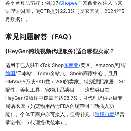
各平台算法偏好：例如为
Shopee
马来西亚站注入马来
语俚语词库，使CTR提升22.3%（卖家实测，2024年5
月数据）。
常见问题解答（FAQ）
{HeyGen跨境视频代理服务}适合哪些卖家？
适用于已入驻TikTok Shop
东南亚
/美区、Amazon美国/
德国
/日本站、Temu全站点、Shein商家中心，且月
GMV≥$5万或SKU数＞200的卖家。特别适配家居、3C
配件、美妆工具、宠物用品类目——这些类目在
HeyGen模板库中覆盖率达98.7%，且代理提供类目专
属话术库（如宠物用品含FDA合规声明自动插入功
能）。个体工商户亦可接入，但需补充《
跨境电商
经营
承诺书》（代理提供范本）。