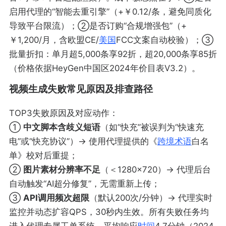
启用代理的“智能去重引擎”（+￥0.12/条，避免同质化
导致平台限流）；②是否订购“合规增强包”（+
￥1,200/月，含欧盟CE/
美国
FCC文案自动校验）；③
批量折扣：单月超5,000条享92折，超20,000条享85折
（价格依据HeyGen中国区2024年价目表V3.2）。
视频生成失败常见原因及排查路径
TOP3失败原因及对应动作：
①
中文脚本含歧义短语
（如“快充”被误判为“快速充
电”或“快充协议”）→ 使用代理提供的《
跨境术语
白名
单》校对后重提；
②
图片素材分辨率不足
（＜1280×720）→ 代理后台
自动触发“AI超分修复”，无需重新上传；
③
API调用频次超限
（默认200次/分钟）→ 代理实时
监控并动态扩容QPS，30秒内生效。所有失败任务均