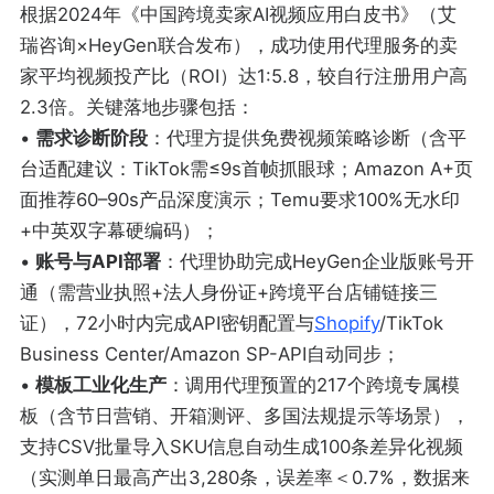
根据2024年《中国跨境卖家AI视频应用白皮书》（艾
瑞咨询×HeyGen联合发布），成功使用代理服务的卖
家平均视频投产比（ROI）达1:5.8，较自行注册用户高
2.3倍。关键落地步骤包括：
•
需求诊断阶段
：代理方提供免费视频策略诊断（含平
台适配建议：TikTok需≤9s首帧抓眼球；Amazon A+页
面推荐60–90s产品深度演示；Temu要求100%无水印
+中英双字幕硬编码）；
•
账号与API部署
：代理协助完成HeyGen企业版账号开
通（需营业执照+法人身份证+跨境平台店铺链接三
证），72小时内完成API密钥配置与
Shopify
/TikTok
Business Center/Amazon SP-API自动同步；
•
模板工业化生产
：调用代理预置的217个跨境专属模
板（含节日营销、开箱测评、多国法规提示等场景），
支持CSV批量导入SKU信息自动生成100条差异化视频
（实测单日最高产出3,280条，误差率＜0.7%，数据来