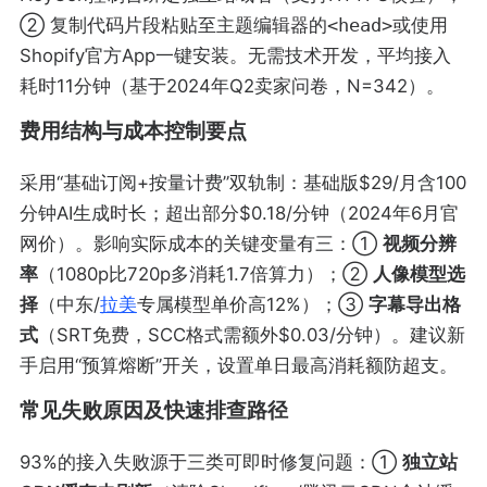
② 复制代码片段粘贴至主题编辑器的
<head>
或使用
Shopify官方App一键安装。无需技术开发，平均接入
耗时11分钟（基于2024年Q2卖家问卷，N=342）。
费用结构与成本控制要点
采用“基础订阅+按量计费”双轨制：基础版$29/月含100
分钟AI生成时长；超出部分$0.18/分钟（2024年6月官
网价）。影响实际成本的关键变量有三：①
视频分辨
率
（1080p比720p多消耗1.7倍算力）；②
人像模型选
择
（中东/
拉美
专属模型单价高12%）；③
字幕导出格
式
（SRT免费，SCC格式需额外$0.03/分钟）。建议新
手启用“预算熔断”开关，设置单日最高消耗额防超支。
常见失败原因及快速排查路径
93%的接入失败源于三类可即时修复问题：①
独立站