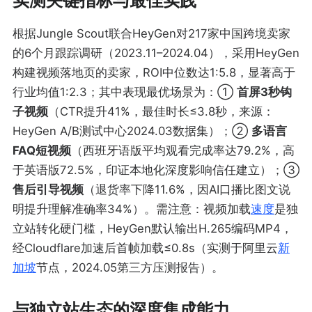
实测关键指标与最佳实践
根据Jungle Scout联合HeyGen对217家中国跨境卖家
的6个月跟踪调研（2023.11–2024.04），采用HeyGen
构建视频落地页的卖家，ROI中位数达1:5.8，显著高于
行业均值1:2.3；其中表现最优场景为：①
首屏3秒钩
子视频
（CTR提升41%，最佳时长≤3.8秒，来源：
HeyGen A/B测试中心2024.03数据集）；②
多语言
FAQ短视频
（西班牙语版平均观看完成率达79.2%，高
于英语版72.5%，印证本地化深度影响信任建立）；③
售后引导视频
（退货率下降11.6%，因AI口播比图文说
明提升理解准确率34%）。需注意：视频加载
速度
是独
立站转化硬门槛，HeyGen默认输出H.265编码MP4，
经Cloudflare加速后首帧加载≤0.8s（实测于阿里云
新
加坡
节点，2024.05第三方压测报告）。
与独立站生态的深度集成能力