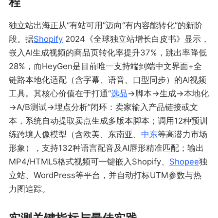
程
独立站出海正从“有站可用”迈向“有内容能转化”的新阶
段。据
Shopify
2024《全球独立站增长白皮书》显示，
嵌入AI生成视频的商品页转化率提升37%，跳出率降低
28%，而HeyGen是目前唯一支持端到端中文界面+全
链路本地化适配（含字幕、语音、口型同步）的AI视频
工具。其核心价值在于打通“
选品
→脚本→生成→本地化
→A/B测试→埋点分析”闭环：卖家输入产品链接或文
本，系统自动提取卖点生成多版本脚本；调用12种预训
练跨境人像模型（含欧美、东南亚、
中东
等高潜力市场
形象），支持132种语言配音及AI唇形精准匹配；输出
MP4/HTML5格式视频可一键嵌入Shopify、
Shopee
独
立站、WordPress等平台，并自动打标UTM参数与热
力图追踪。