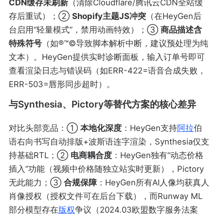
CDN缓存未刷新
（清除Cloudflare/腾讯云CDN全站缓
存后重试）；②
Shopify主题JS冲突
（在HeyGen后
台启用“轻量模式”，禁用动画特效）；③
商品描述含
特殊符号
（如®™©导致脚本解析中断，建议预处理为纯
文本）。HeyGen提供实时诊断面板，输入订单号即可
查看渲染日志与错误码（如ERR-422=语音合成失败，
ERR-503=唇形同步超时）。
与Synthesia、Pictory等替代方案的核心差异
对比头部竞品：①
本地化深度
：HeyGen支持
阿拉
伯
语右向书写自动排版+波斯语连字渲染，Synthesia仅支
持基础RTL；②
电商耦合度
：HeyGen独有“动态价格
插入”功能（视频中价格随独立站实时更新），Pictory
无此能力；③
合规保障
：HeyGen所有AI人像均获真人
肖像授权（授权文件可在后台下载），而Runway ML
部分模型存在
版权
争议（2024.03欧盟数字服务法案