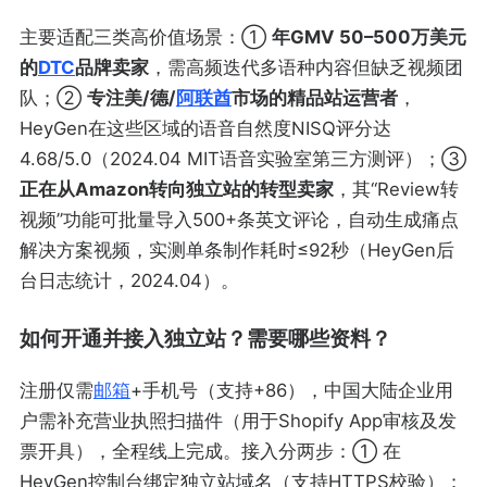
主要适配三类高价值场景：①
年GMV 50–500万美元
的
DTC
品牌卖家
，需高频迭代多语种内容但缺乏视频团
队；②
专注美/德/
阿联酋
市场的精品站运营者
，
HeyGen在这些区域的语音自然度NISQ评分达
4.68/5.0（2024.04 MIT语音实验室第三方测评）；③
正在从Amazon转向独立站的转型卖家
，其“Review转
视频”功能可批量导入500+条英文评论，自动生成痛点
解决方案视频，实测单条制作耗时≤92秒（HeyGen后
台日志统计，2024.04）。
如何开通并接入独立站？需要哪些资料？
注册仅需
邮箱
+手机号（支持+86），中国大陆企业用
户需补充营业执照扫描件（用于Shopify App审核及发
票开具），全程线上完成。接入分两步：① 在
HeyGen控制台绑定独立站域名（支持HTTPS校验）；