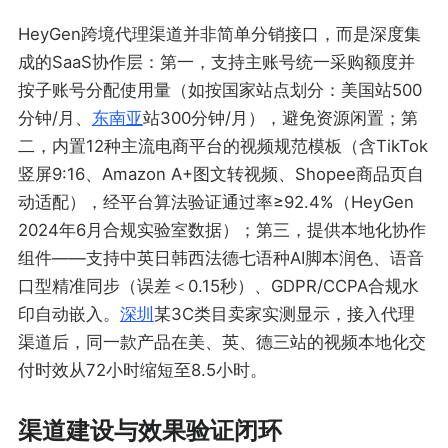
HeyGen跨境代理渠道并非简单分销接口，而是深度集
成的SaaS协作层：第一，支持主账号统一采购额度并
按子账号分配使用量（如按国家站点划分：美国站500
分钟/月、
东南亚
站300分钟/月），避免资源闲置；第
二，内置12种主流电商平台的视频规范模板（含TikTok
竖屏9:16、Amazon A+图文转视频、Shopee商品页自
动适配），经平台算法验证通过率≥92.4%（HeyGen
2024年6月合规实验室数据）；第三，提供本地化协作
组件——支持中英日韩西法德七语种AI脚本润色、语音
口型精准同步（误差＜0.15秒）、GDPR/CCPA合规水
印自动嵌入。
深圳
某3C类目卖家实测显示，接入代理
渠道后，同一款产品在美、英、德三站的视频本地化交
付时效从72小时缩短至8.5小时。
渠道建设与效果验证闭环