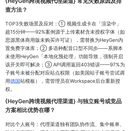
{HeyGen跨境视频代理渠道} 常见失败原因及排
查方法？
TOP3失败场景及应对：① 视频生成卡在「渲染中」
超15分钟——92%案例源于上传素材含未授权字体（如
思源黑体商用版未购买许可证），需替换为HeyGen内
置免费字体库；② 多语种配音口型不同步——系脚本
未使用HeyGen「本地化预处理」功能导致，强制开启
该开关即可解决；③ API调用返回403错误——97%为
子账号未被分配对应站点权限（如美国站子账号尝试调
用
德国
站模板），需管理员在Workspace后台重新授
权。
{HeyGen跨境视频代理渠道} 与独立账号或竞品
方案相比优势在哪？
对比个人账号：代理渠道独有团队协作流、集中账单、