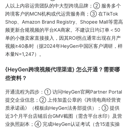
人以上内容运营团队的中大型跨境品牌；② 服务多个
跨境客户的MCN机构或代运营服务商；③ 在TikTok
Shop、Amazon Brand Registry、Shopee Mall等需高
频更新合规视频的平台KA商家。不建议日均订单＜50
单的小微卖家直接接入，因其ROI拐点通常出现在月产
视频≥40条时（据2024年HeyGen中国区客户调研，样
本量N=1,247）。
{HeyGen跨境视频代理渠道} 怎么开通？需要哪
些资料？
开通流程为四步：① 访问HeyGen官网Partner Portal
提交企业信息；② 上传加盖公章的《跨境电商经营资
质承诺函》（模板由HeyGen法务部提供）；③ 提供
近3个月平台店铺后台GMV截图（需含平台水印）及营
业执照副本；④ 完成HeyGen认证考试（含15道实操