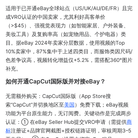
适用于已开通eBay全球站点（US/UK/AU/DE/FR）且完
成VRO认证的中国卖家，尤其利好高客单价
（>$45）、强视觉表现力（如智能家居、户外装备、
美妆工具）及复购率高（如宠物用品、个护电器）类
目。据eBay 2024年卖家分层数据，使用视频的Top
10%卖家中，87%集中于上述四类目，而服饰类因尺码/
色差争议高，视频转化增益仅+5.2%，需搭配360°图片
补充。
如何开通CapCut国际版并对接eBay？
无需额外购买：CapCut国际版（App Store搜
索“CapCut”并切换地区至
美国
）免费下载；eBay视频
功能为平台原生能力，无订阅费。关键动作是完成两步
认证：① 在eBay Seller Hub提交VRO申请（需提供
商
标
注册证+品牌官网截图+授权链路证明，审核周期3–5