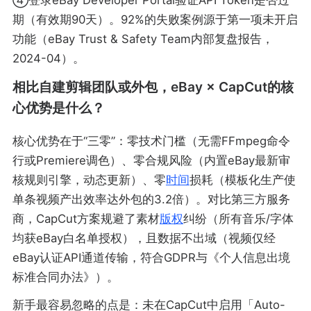
④登录eBay Developer Portal验证API Token是否过
期（有效期90天）。92%的失败案例源于第一项未开启
功能（eBay Trust & Safety Team内部复盘报告，
2024-04）。
相比自建剪辑团队或外包，eBay × CapCut的核
心优势是什么？
核心优势在于“三零”：零技术门槛（无需FFmpeg命令
行或Premiere调色）、零合规风险（内置eBay最新审
核规则引擎，动态更新）、零
时间
损耗（模板化生产使
单条视频产出效率达外包的3.2倍）。对比第三方服务
商，CapCut方案规避了素材
版权
纠纷（所有音乐/字体
均获eBay白名单授权），且数据不出域（视频仅经
eBay认证API通道传输，符合GDPR与《个人信息出境
标准合同办法》）。
新手最容易忽略的点是：未在CapCut中启用「Auto-