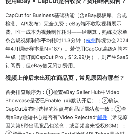
使用eBay × CapCut是否收费？费用结构如何？
CapCut for Business基础功能（含eBay模板库、合规
检测、API发布）完全免费；eBay端不收取视频展示
费。唯一成本为视频制作耗时——经测算，熟练卖家单
条合规视频制作平均耗时11.3分钟（
杭州
跨境协会2024
年4月调研样本量N=187）。若使用CapCut高级AI脚本
生成（需订阅CapCut Pro，$12.99/月），则产生SaaS
订阅费，但eBay侧无附加费用。
视频上传后未出现在商品页，常见原因有哪些？
首要排查顺序为：①检查eBay Seller Hub中Video
Showcase是否已Enable（非默认开启）；②确认
CapCut发布时选择的站点与商品所属站点一致；③查
看eBay通知中心是否有“Video Rejected”
邮件
（常见原
因为第5秒出现竞品包装盒，或音频含未授权BGM）；