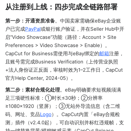
从注册到上线：四步完成全链路部署
第一步：开通资质准备
。中国卖家需确保eBay企业账
户已完成
PayPal
或银行账户验证，并在Seller Hub中开
启“Video Showcase”功能（路径：Account > Site
Preferences > Video Showcase > Enable）。
CapCut for Business需使用与eBay绑定的
邮箱
注册，
且账号需完成Business Verification（上传营业执照
+法人身份证正反面，审核时效为1–2工作日，CapCut
官方Help Center, 2024-05）。
第二步：素材合规化处理
。eBay明确要求短视频须满
足三项硬性标准：①时长≤30秒；②分辨率
≥1080×1920（竖屏）；③无站外导流信息（含二维
码、网址、竞品
Logo
）。CapCut内置「eBay合规检
测」插件（v2.4.0起），可自动识别并标红违规帧，支
持一键替换背景/模糊敏感元素（CapCut Release