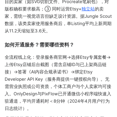
目的卖家（如SVG切割文件、Procreate笔刷包），对
版权确权要求极高；③ 同时运营Etsy+
独立站
的卖
家，需统一视觉语言但缺乏设计资源。据Jungle Scout
数据，该类卖家使用服务商后，单Listing平均上新周期
从11.2天缩短至3.6天。
如何开通服务？需要哪些资料？
全流程线上化：登录服务商官网→选择Etsy专属套餐→
上传Etsy店铺后台截图（需含店铺ID与已上架商品链
接）→签署《AI内容合规承诺书》→绑定Etsy
Developer API Key（服务商提供一键授权向导）。无
需营业执照或公司资质，个体工商户与个人卖家均可接
入。OnlyDesign与PixFlow已开通微信小程序端快速入
驻通道，平均开通耗时＜8分钟（2024年4月用户行为
日志统计）。