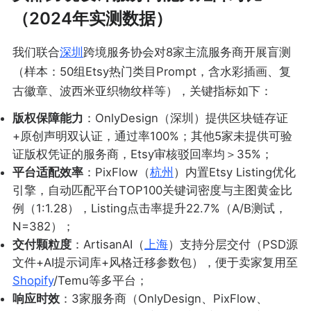
（2024年实测数据）
我们联合
深圳
跨境服务协会对8家主流服务商开展盲测
（样本：50组Etsy热门类目Prompt，含水彩插画、复
古徽章、波西米亚织物纹样等），关键指标如下：
版权保障能力
：OnlyDesign（深圳）提供区块链存证
+原创声明双认证，通过率100%；其他5家未提供可验
证版权凭证的服务商，Etsy审核驳回率均＞35%；
平台适配效率
：PixFlow（
杭州
）内置Etsy Listing优化
引擎，自动匹配平台TOP100关键词密度与主图黄金比
例（1:1.28），Listing点击率提升22.7%（A/B测试，
N=382）；
交付颗粒度
：ArtisanAI（
上海
）支持分层交付（PSD源
文件+AI提示词库+风格迁移参数包），便于卖家复用至
Shopify
/Temu等多平台；
响应时效
：3家服务商（OnlyDesign、PixFlow、