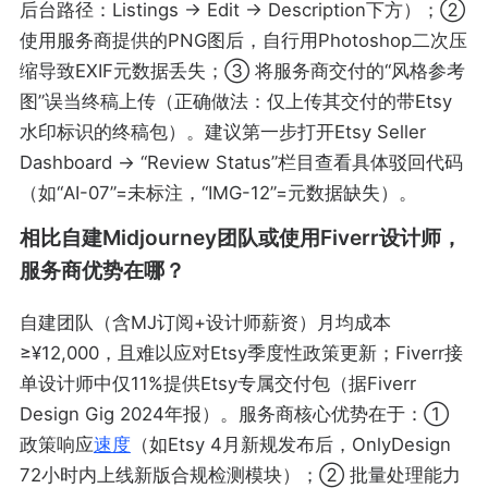
后台路径：Listings → Edit → Description下方）；②
使用服务商提供的PNG图后，自行用Photoshop二次压
缩导致EXIF元数据丢失；③ 将服务商交付的“风格参考
图”误当终稿上传（正确做法：仅上传其交付的带Etsy
水印标识的终稿包）。建议第一步打开Etsy Seller
Dashboard → “Review Status”栏目查看具体驳回代码
（如“AI-07”=未标注，“IMG-12”=元数据缺失）。
相比自建Midjourney团队或使用Fiverr设计师，
服务商优势在哪？
自建团队（含MJ订阅+设计师薪资）月均成本
≥¥12,000，且难以应对Etsy季度性政策更新；Fiverr接
单设计师中仅11%提供Etsy专属交付包（据Fiverr
Design Gig 2024年报）。服务商核心优势在于：①
政策响应
速度
（如Etsy 4月新规发布后，OnlyDesign
72小时内上线新版合规检测模块）；② 批量处理能力