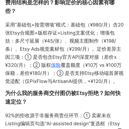
费用结构是怎样的？影响定价的核心因素有哪
些？
采用“基础包+按需增项”模式：基础包（¥980/月）含20
张Etsy合规图+版权存证+Listing文案优化；增项包
括：多尺寸延展（¥45/张）、视频主图制作（¥198/
条）、Etsy Ads视觉素材包（¥299/月）。定价差异主
因三项：① 是否包含Etsy官方API深度对接（差价±
¥320/月）；② 版权
保险
覆盖额度（¥10万 vs ¥100万
保额，差价¥180/月）；③ 是否支持Etsy移动端首屏视
觉适配（仅PixFlow与ArtisanAI提供，+¥120/月）。
为什么我的服务商交付图仍被Etsy拒绝？如何快
速定位？
92%的拒收源于非服务商责任环节：① 卖家未在
Listing编辑页勾选“AI-assisted design”复选框（Etsy